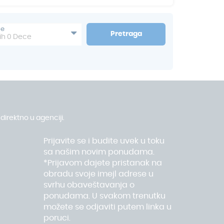
unčanih dana godišnje, što je čini savršenom
e godine. Ljubitelji golfa ovde će pronaći pravi
azi više od 70 vrhunskih golf terena, poznatih
be
Pretraga
upanja, posetioci mogu uživati i u brojnim
ih
0
Dece
jenja, planinarenja i kulturnih manifestacija koje
og jedinstvenog dela Andaluzije.
ma izdvajaju se Torremolinos, Benalmadena,
cije koje očaravaju prelepim pejzažima, plažama,
rsnim turističkim sadržajima. Svako mesto ima
porodičnih resorta i zabavnih parkova do
ping zona. Bez obzira na to da li tražite mir i
turna otkrića ili aktivan odmor, Kosta del Sol nudi
direktno u agenciji.
 putnika.
Prijavite se i budite uvek u toku
sa našim novim ponudama.
*Prijavom dajete pristanak na
obradu svoje imejl adrese u
svrhu obaveštavanja o
ponudama. U svakom trenutku
možete se odjaviti putem linka u
poruci.