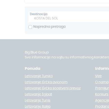
Destinacija
Napredna pretraga
Big Blue Group
Sve informacije na sajtu su informativnog karaktera
Ponuda
Inform
Letovanje Turska
Vize
Letovanje Grčka avionom
O nama
Letovanje Grčka sopstveni prevoz
Premiju
Letovanje Egipat
Konkurs
Letovanje Tunis
Agencije
Letovanje Italija
Prodajn