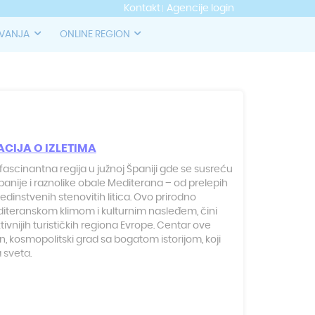
Kontakt
Agencije login
OVANJA
ONLINE REGION
ACIJA O IZLETIMA
 fascinantna regija u južnoj Španiji gde se susreću
panije i raznolike obale Mediterana – od prelepih
jedinstvenih stenovitih litica. Ovo prirodno
diteranskom klimom i kulturnim nasleđem, čini
tivnijih turističkih regiona Evrope. Centar ove
 kosmopolitski grad sa bogatom istorijom, koji
a sveta.
unskim vinima koja se ubrajaju među najbolje u
 brojnim muzejima i izuzetnoj gastronomskoj
onalni mediteranski specijaliteti. Kosta del Sol se