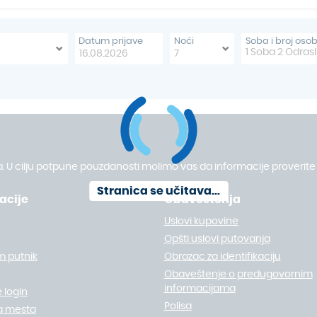
može pohvaliti sa više od 300 s
destinacijom za odmor tokom cel
raj, jer se na ovom području nal
Datum prijave
Noći
Soba i broj oso
širom Evrope. Osim sunčanja i k
1
Soba
2
Odrasl
aktivnostima poput jedrenja, ron
dodatno obogaćuju doživljaj ov
Među najpoznatijim letovališti
Fuengirola i Marbelja – destina
kristalno čistim morem i raznov
svoj jedinstveni karakter – od 
ekskluzivnih marina i luksuznih šo
opuštanje, bogat noćni život, kul
. U cilju potpune pouzdanosti molimo vas da informacije proverite 
nezaboravno iskustvo za svakog
Stranica se učitava...
acije
Obaveštenja
Uslovi kupovine
Opšti uslovi putovanja
m putnik
Obrazac za identifikaciju
Obaveštenje o predugovornim
informacijama
 login
Polisa
a mesta