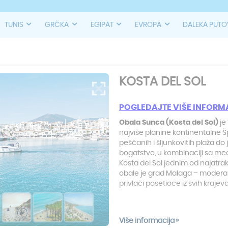
TUNIS
GRČKA
EGIPAT
EVROPA
DALEKA PUT
KOSTA DEL SOL
POGLEDAJTE VI
ŠE INFORM
Obala Sunca (Kosta del Sol)
je
najviše planine kontinentalne Š
peščanih i šljunkovitih plaža do 
bogatstvo, u kombinaciji sa me
Kosta del Sol jednim od najatrak
obale je grad Malaga – moderan,
privlači posetioce iz svih krajev
Kosta del Sol
je poznata po vrh
Evropi, bogatom noćnom životu,
Više informacija
ponudi u kojoj dominiraju tradici