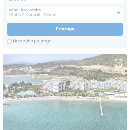
Soba i broj osobe
1
Soba
2
Odraslih
0
Dece
Pretraga
Napredna pretraga