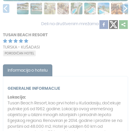
Deli na društvenim mrežama
TUSAN BEACH RESORT
TURSKA - KUŠADASI
PORODIČAN HOTEL
Informacija o hotelu
GENERALNE INFORMACIJE
Lokacija:
Tusan Beach Resort, kao prvi hotel u Kušadasiju, dočekuje
putnike još od 1962. godine. Lokacija ovog vremešnog
objekta je u blizini mnogih istorijskih i prirodnih lepota
Egejskog regiona. Renoviran je 2014. godine i prostire se na
površini od 48.000 m2. Hotel je udaljen 60 km od