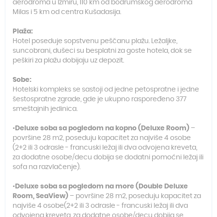
aerodroma u Izmiru, 110 km od bodrumskog aerodroma
Milas i 5 km od centra Kušadasija.
Plaža:
Hotel poseduje sopstvenu peščanu plažu. Ležaljke,
suncobrani, dušeci su besplatni za goste hotela, dok se
peškiri za plažu dobijaju uz depozit.
Sobe:
Hotelski kompleks se sastoji od jedne petospratne i jedne
šestospratne zgrade, gde je ukupno raspoređeno 377
smeštajnih jedinica.
•
Deluxe soba sa pogledom na kopno (Deluxe Room)
–
površine 28 m2, poseduju kapacitet za najviše 4 osobe
(2+2 ili 3 odrasle - francuski ležaj ili dva odvojena kreveta,
za dodatne osobe/decu dobija se dodatni pomoćni ležaj ili
sofa na razvlačenje).
•
Deluxe soba sa pogledom na more (Double Deluxe
Room, SeaView)
– površine 28 m2, poseduju kapacitet za
najviše 4 osobe(2+2 ili 3 odrasle - francuski ležaj ili dva
odvojena kreveta, za dodatne osobe/decu dobija se