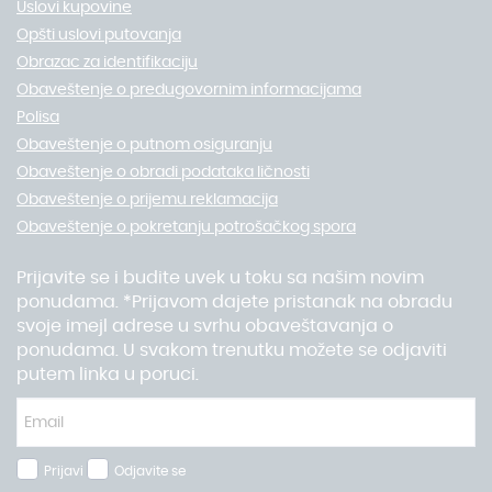
Uslovi kupovine
Opšti uslovi putovanja
Obrazac za identifikaciju
Obaveštenje o predugovornim informacijama
Polisa
Obaveštenje o putnom osiguranju
Obaveštenje o obradi podataka ličnosti
Obaveštenje o prijemu reklamacija
Obaveštenje o pokretanju potrošačkog spora
Prijavite se i budite uvek u toku sa našim novim
ponudama. *Prijavom dajete pristanak na obradu
svoje imejl adrese u svrhu obaveštavanja o
ponudama. U svakom trenutku možete se odjaviti
putem linka u poruci.
Prijavi
Odjavite se