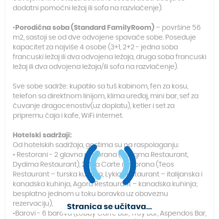
dodatni pomoćni ležaj ili sofa na razvlačenje).
•
Porodična soba (Standard FamilyRoom)
– površine 56
m2, sastoji se od dve odvojene spavaće sobe. Poseduje
kapacitet za najviše 4 osobe (3+1, 2+2 - jedna soba
francuski ležaj ili dva odvojena ležaja, druga soba francuski
ležaj ili dva odvojena ležaja/ili sofa na razvlačenje).
Sve sobe sadrže: kupatilo sa tuš kabinom, fen za kosu,
telefon sa direktnom linijom, klima uređaj, mini bar, sef za
čuvanje dragocenostiv(uz doplatu), ketler i set za
pripremu čaja i kafe, WiFi internet.
Hotelski sadržaji:
Od hotelskih sadržaja, gostima su na raspolaganju:
• Restorani - 2 glavna restorana (Zeugma Restaurant,
Dydima Restaurant), 2 A’La Carte restorana (Teos
Restaurant – turska kuhinja, Lykia Restaurant – italijanska i
kanadska kuhinja, Agora Restaurant – kanadska kuhinja;
besplatno jednom u toku boravka uz obaveznu
rezervaciju),
Stranica se učitava...
•Barovi - 6 barova (Lobby Caffe Bar, Troy Bar, Aspendos Bar,