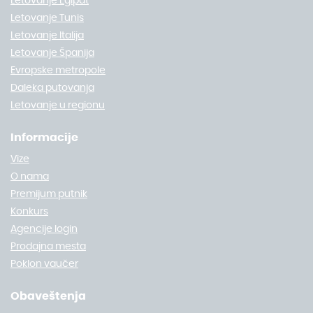
Letovanje Egipat
Letovanje Tunis
Letovanje Italija
Letovanje Španija
Evropske metropole
Daleka putovanja
Letovanje u regionu
Informacije
Vize
O nama
Premijum putnik
Konkurs
Agencije login
Prodajna mesta
Poklon vaučer
Obaveštenja