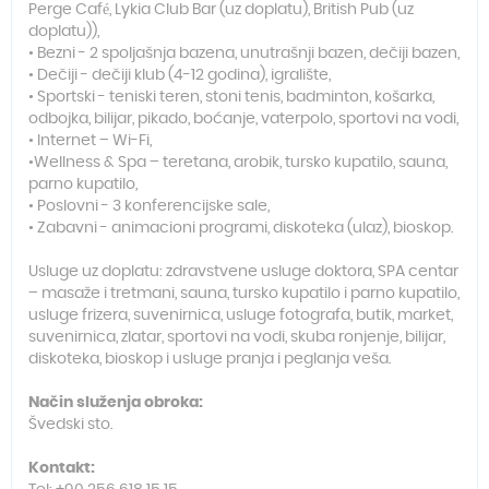
Perge Café, Lykia Club Bar (uz doplatu), British Pub (uz
doplatu)),
• Bezni - 2 spoljašnja bazena, unutrašnji bazen, dečiji bazen,
• Dečiji - dečiji klub (4-12 godina), igralište,
• Sportski - teniski teren, stoni tenis, badminton, košarka,
odbojka, bilijar, pikado, boćanje, vaterpolo, sportovi na vodi,
• Internet – Wi-Fi,
•Wellness & Spa – teretana, arobik, tursko kupatilo, sauna,
parno kupatilo,
• Poslovni - 3 konferencijske sale,
• Zabavni - animacioni programi, diskoteka (ulaz), bioskop.
Usluge uz doplatu: zdravstvene usluge doktora, SPA centar
– masaže i tretmani, sauna, tursko kupatilo i parno kupatilo,
usluge frizera, suvenirnica, usluge fotografa, butik, market,
suvenirnica, zlatar, sportovi na vodi, skuba ronjenje, bilijar,
diskoteka, bioskop i usluge pranja i peglanja veša.
Način služenja obroka:
Švedski sto.
Kontakt: