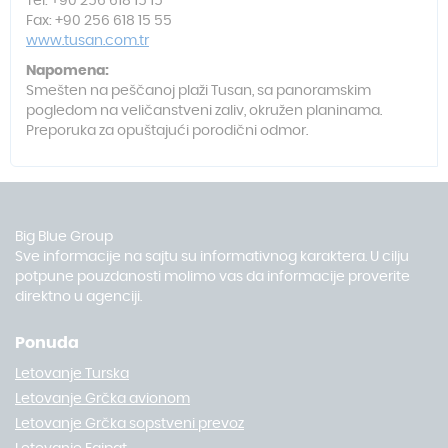
Tel: +90 256 618 15 15
Fax: +90 256 618 15 55
www.tusan.com.tr
Napomena:
Smešten na peščanoj plaži Tusan, sa panoramskim
pogledom na veličanstveni zaliv, okružen planinama.
Preporuka za opuštajući porodični odmor.
Big Blue Group
Sve informacije na sajtu su informativnog karaktera. U cilju
potpune pouzdanosti molimo vas da informacije proverite
direktno u agenciji.
Ponuda
Letovanje Turska
Letovanje Grčka avionom
Letovanje Grčka sopstveni prevoz