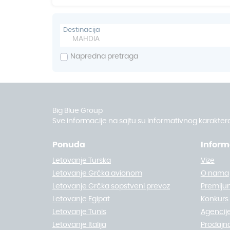
Destinacija
Napredna pretraga
Big Blue Group
Sve informacije na sajtu su informativnog karaktera
Ponuda
Inform
Letovanje Turska
Vize
Letovanje Grčka avionom
O nama
Letovanje Grčka sopstveni prevoz
Premiju
Letovanje Egipat
Konkurs
Letovanje Tunis
Agencije
Letovanje Italija
Prodajn