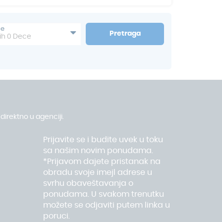
je bio i ostao ribarski gradić.. Mahdia je
unđerima. Obala Mahdie ima stene i
ušli u stari deo grada, potrebno je proći
be
Pretraga
 Kahla). Mahdia je poznata među svetskim
ih
0
Dece
im i potonulim olupinama. Ukoliko želite
onalnim životom Tunižana na Mediteranu,
direktno u agenciji.
Prijavite se i budite uvek u toku
sa našim novim ponudama.
*Prijavom dajete pristanak na
obradu svoje imejl adrese u
svrhu obaveštavanja o
ponudama. U svakom trenutku
možete se odjaviti putem linka u
poruci.