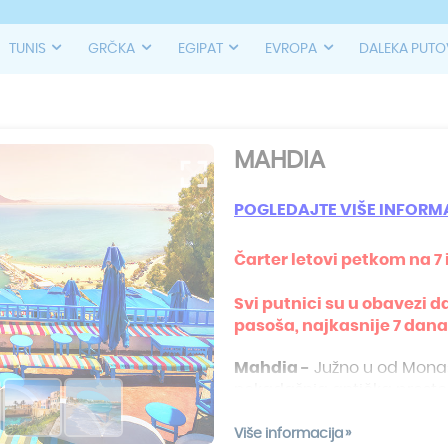
TUNIS
GRČKA
EGIPAT
EVROPA
DALEKA PUT
MAHDIA
POGLEDAJTE VI
ŠE INFORM
Čarter letovi petkom na 7 i
Svi putnici su u obavezi d
pasoša, najkasnije 7 dana
Mahdia -
Južno u od Monast
nekadašnja antička presto
tradicionalno tunižansko me
očekuju i prozapadni provod
Više informacija