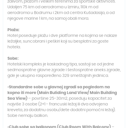
zalivom, plažom i velikim terenima za sportske aktivnosti.
Udaljen 75 km od aerodroma u Izmiru, 110k m od
aerodroma u Bodrumu i 2km od centra Kušadasija, a od
njegove marine 1 km, na samoj obali mora.
Plaža:
Hotel poseduje plažu i dve platforme na kojima se nalaze
ležaljke, suncobrani i peškiri koji su besplatni za goste
hotela.
Sobe:
Hotelski kompleks je kaskadnog tipa, sastoji se od jedne
sedmospratne glavne zgrade i šestospratne aneks zgrade,
gde je ukupno raspoređeno 329 smeštajnih jedinica.
•
Standardne sobe u glavnoj zgradi sa pogledom na
kopno ili more (Main Buliding Land View/ Main Building
Sea View)
– površine 25-30m2, poseduju kapacitet za
najviše 3 osobe (2+1 - francuski ležaj ili dva odvojena
kreveta, za dodatnu osobu/dete dodatni pomoćni ležaj).
Sobe nemaju balkon.
•
Club sobe sa balkonom (Club Room With Balcony)
–