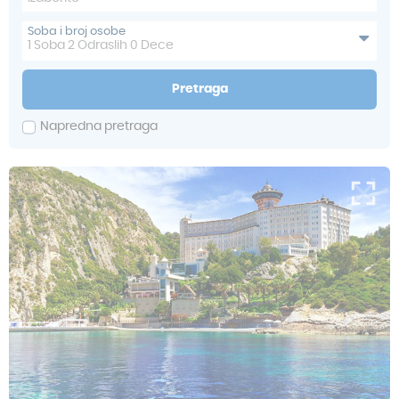
Soba i broj osobe
1
Soba
2
Odraslih
0
Dece
Pretraga
Napredna pretraga