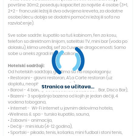
površine 30m2, poseduju kapacitet za najviše 4 osobe (3+1,
2+2 - francuski ležaj ili dva odvojena kreveta, za dodatne
osobe/decu dobija se dodatni pomoćni ležaj ili sofa na
razvlačenje).
Sve sobe sadrže: kupatilo sa tuš kabinom, fen za kosu,
telefon sa direktnom linijom, satelitski TV, mini bar (voda po
dolasku), klima uređaj, sef za čuvanje dragocenosti. Samo
sobe u aneks zgradi imaju balkon.
Hotelski sadržaji:
Od hotelskih sadržaja, gostima su na raspolaganju:
• Restorani - glavni restoran, A’La Carte restoran (uz
doplatu, neophodna rezervacija),
Stranica se učitava...
• Barovi - 4 bara (Pool Bar, Sunset Bar, Beach Bar, Disco Bar),
• Bazeni - 3 spoljašnja bazena od kojih je jedan dečiji, 4
vodena tobogana,
• Internet - Wi-Fi internet u javnim delovima hotela,
•Wellness & spa - tursko kupatilo, sauna,
• Zabavni - animacija,
• Dečiji - mini klub (4-12 godina),
• Sportski - pikado, tenis, košarka, mini fudbal i stoni tenis,