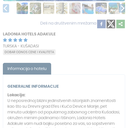
Deli na društvenim mrežama
LADONIA HOTELS ADAKULE
TURSKA - KUŠADASI
DOBAR ODNOS CENE I KVALITETA
Informacija o hotelu
GENERALNE INFORMACIJE
Lokacija:
U neposrednoj blizini jedinstvenih istorijskih znamenitosti
kao što su Drevni grad Efes i Kuća Device Marije, pet
minuta udaljen od popularnog zabavnog centra Kušadasi,
okružen mirnim padinama i tišinom, Ladonia Hotels
Adakule vam nudi bajku posebno za vas, sa sopstvenim