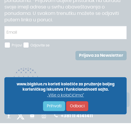
ponudama. *Prijavom dajete pristanak na obradu
svoje imejl adrese u svrhu obaveštavanja o
ponudama. U svakom trenutku možete se odjaviti
putem linka u poruci.
Prijavi
Odjavite se
Prijava za Newsletter
www.bigblue.rs koristi kolačiće za pružanje boljeg
korisničkog iskustva i funkcionalnosti sajta.
„Više o kolačićima“
Prihvati
Odbaci
+381 11 4141411