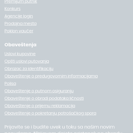
Premijum putnik
Konkurs
Agencije login
Prodajna mesta
Poklon vaučer
Obaveštenja
Uslovi kupovine
Opšti uslovi putovanja
Obrazac za identifikaciju
Obaveštenje o predugovornim informacijama
Polisa
Obaveštenje o putnom osiguranju
Obaveštenje o obradi podataka ličnosti
Obaveštenje o prijemu reklamacija
Obaveštenje o pokretanju potrošačkog spora
Prijavite se i budite uvek u toku sa našim novim