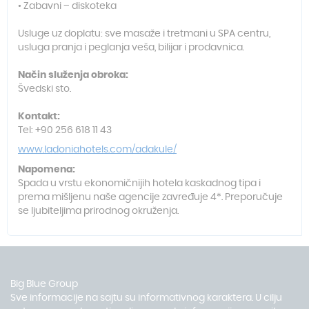
• Zabavni – diskoteka
Usluge uz doplatu: sve masaže i tretmani u SPA centru,
usluga pranja i peglanja veša, bilijar i prodavnica.
Način služenja obroka:
Švedski sto.
Kontakt:
Tel: +90 256 618 11 43
www.ladoniahotels.com/adakule/
Napomena:
Spada u vrstu ekonomičnijih hotela kaskadnog tipa i
prema mišljenu naše agencije zavređuje 4*. Preporučuje
se ljubiteljima prirodnog okruženja.
Big Blue Group
Sve informacije na sajtu su informativnog karaktera. U cilju