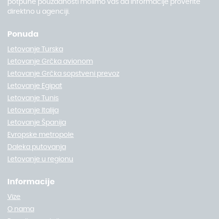
potpune pouzdanosti molimo vas da informacije proverite
direktno u agenciji.
Ponuda
Letovanje Turska
Letovanje Grčka avionom
Letovanje Grčka sopstveni prevoz
Letovanje Egipat
Letovanje Tunis
Letovanje Italija
Letovanje Španija
Evropske metropole
Daleka putovanja
Letovanje u regionu
Informacije
Vize
O nama