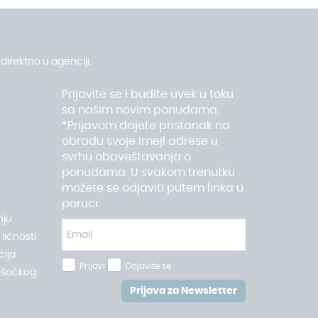
direktno u agenciji.
Prijavite se i budite uvek u toku
sa našim novim ponudama.
*Prijavom dajete pristanak na
obradu svoje imejl adrese u
svrhu obaveštavanja o
ponudama. U svakom trenutku
možete se odjaviti putem linka u
poruci.
nju
ličnosti
ija
Prijavi
Odjavite se
ošačkog
Prijava za Newsletter