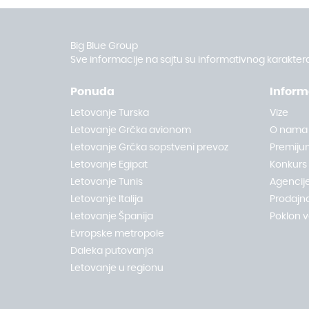
Big Blue Group
Sve informacije na sajtu su informativnog karaktera
Ponuda
Inform
Letovanje Turska
Vize
Letovanje Grčka avionom
O nama
Letovanje Grčka sopstveni prevoz
Premiju
Letovanje Egipat
Konkurs
Letovanje Tunis
Agencije
Letovanje Italija
Prodajn
Letovanje Španija
Poklon 
Evropske metropole
Daleka putovanja
Letovanje u regionu