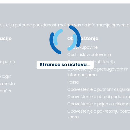
. U cilju potpune pouzdanosti molimo vas da informacije proverite 
acije
Obaveštenja
Uslovi kupovine
Opšti uslovi putovanja
m putnik
Obrazac za identifikaciju
Stranica se učitava...
Obaveštenje o predugovornim
informacijama
 login
Polisa
a mesta
Obaveštenje o putnom osigura
vaučer
Obaveštenje o obradi podataka 
Obaveštenje o prijemu reklamac
Obaveštenje o pokretanju potr
spora