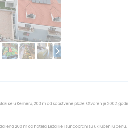
alazi se u Kemeru, 200 m od sopstvene plaže. Otvoren je 2002. godine
aljena 200 m od hotela. Ležaljke i suncobrani su uključeni u cenu, p