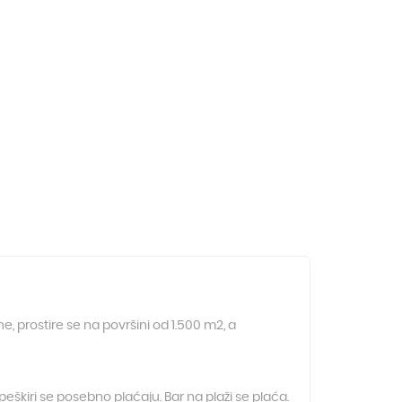
, prostire se na površini od 1.500 m2, a
eškiri se posebno plaćaju. Bar na plaži se plaća.