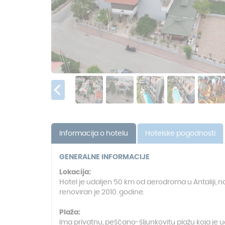
Informacija o hotelu
Hotelske pogodnosti
GENERALNE INFORMACIJE
Lokacija:
Hotel je udaljen 50 km od aerodroma u Antaliji, n
renoviran je 2010. godine.
Plaža:
Ima privatnu, peščano-šljunkovitu plažu koja je ud