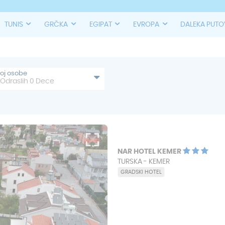
TUNIS
GRČKA
EGIPAT
EVROPA
DALEKA PUT
roj osobe
Odraslih
0
Dece
NAR HOTEL KEMER
TURSKA - KEMER
GRADSKI HOTEL