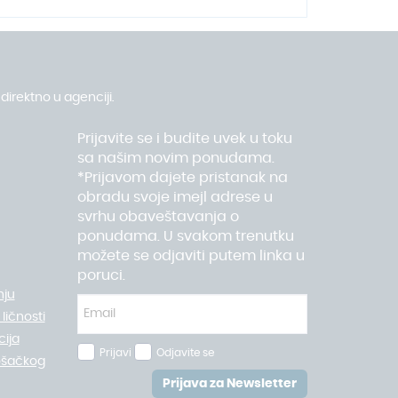
direktno u agenciji.
Prijavite se i budite uvek u toku
sa našim novim ponudama.
*Prijavom dajete pristanak na
obradu svoje imejl adrese u
svrhu obaveštavanja o
ponudama. U svakom trenutku
možete se odjaviti putem linka u
poruci.
nju
ličnosti
ija
Prijavi
Odjavite se
ošačkog
Prijava za Newsletter