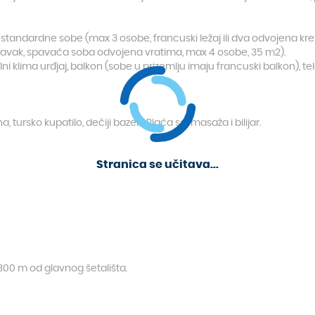
52 standardne sobe (max 3 osobe, francuski ležaj ili dva odvojena 
oravak, spavaća soba odvojena vratima, max 4 osobe, 35 m2).
ni klima urđjaj, balkon (sobe u prizemlju imaju francuski balkon), te
, tursko kupatilo, dečiji bazen. Plaća se: masaža i bilijar.
Stranica se učitava...
00 m od glavnog šetališta.