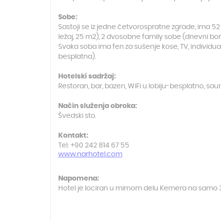
Sobe:
Sastoji se iz jedne četvorospratne zgrade, ima 
ležaj, 25 m2), 2 dvosobne family sobe (dnevni b
Svaka soba ima fen za sušenje kose, TV, individual
besplatna).
Hotelski sadržaj:
Restoran, bar, bazen, WiFi u lobiju-besplatno, sauna
Način služenja obroka:
Švedski sto.
Kontakt:
Tel: +90 242 814 67 55
www.narhotel.com
Napomena:
Hotel je lociran u mirnom delu Kemera na samo 3