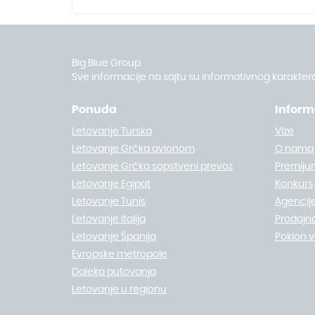
Big Blue Group
Sve informacije na sajtu su informativnog karaktera
Ponuda
Inform
Letovanje Turska
Vize
Letovanje Grčka avionom
O nama
Letovanje Grčka sopstveni prevoz
Premiju
Letovanje Egipat
Konkurs
Letovanje Tunis
Agencije
Letovanje Italija
Prodajn
Letovanje Španija
Poklon 
Evropske metropole
Daleka putovanja
Letovanje u regionu