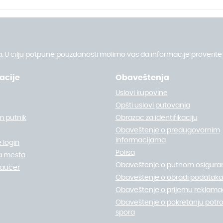
. U cilju potpune pouzdanosti molimo vas da informacije proverite 
acije
Obaveštenja
Uslovi kupovine
Opšti uslovi putovanja
m putnik
Obrazac za identifikaciju
Obaveštenje o predugovornim
informacijama
 login
Polisa
a mesta
Obaveštenje o putnom osigura
vaučer
Obaveštenje o obradi podataka 
Obaveštenje o prijemu reklamac
Obaveštenje o pokretanju potr
spora