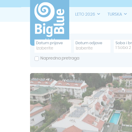
LETO 2026
TURSKA
Datum prijave
Datum odjave
Soba i b
1
Soba
2
Napredna pretraga