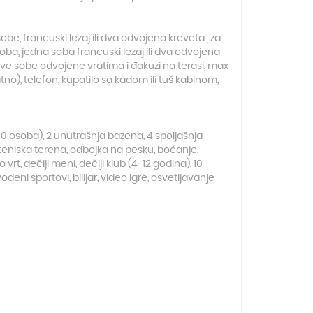
e, francuski lezaj ili dva odvojena kreveta , za
ba, jedna soba francuski lezaj ili dva odvojena
 (dve sobe odvojene vratima i đakuzi na terasi, max
tno), telefon, kupatilo sa kadom ili tuš kabinom,
 1200 osoba), 2 unutrašnja bazena, 4 spoljašnja
a teniska terena, odbojka na pesku, boćanje,
 vrt, dečiji meni, dečiji klub (4-12 godina), 10
eni sportovi, bilijar, video igre, osvetljavanje