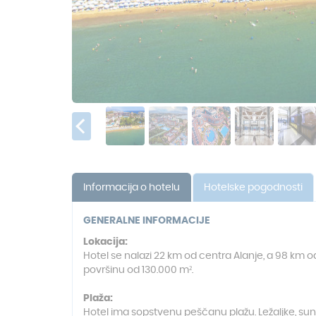
Informacija o hotelu
Hotelske pogodnosti
GENERALNE INFORMACIJE
Lokacija:
Hotel se nalazi 22 km od centra Alanje, a 98 km o
površinu od 130.000 m².
Plaža:
Hotel ima sopstvenu peščanu plažu. Ležaljke, sunco