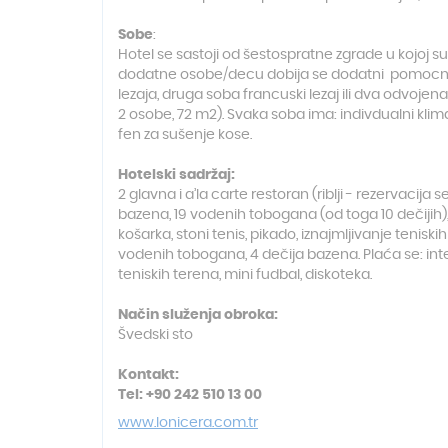
Sobe
:
Hotel se sastoji od šestospratne zgrade u kojoj su
dodatne osobe/decu dobija se dodatni pomocni lez
lezaja, druga soba francuski lezaj ili dva odvojen
2 osobe, 72 m2). Svaka soba ima: indivdualni klima 
fen za sušenje kose.
Hotelski sadržaj:
2 glavna i a’la carte restoran (riblji - rezervacija
bazena, 19 vodenih tobogana (od toga 10 dečijih), 
košarka, stoni tenis, pikado, iznajmljivanje teniskih 
vodenih tobogana, 4 dečija bazena. Plaća se: intern
teniskih terena, mini fudbal, diskoteka.
Način služenja obroka:
Švedski sto
Kontakt:
Tel: +90 242 510 13 00
www.lonicera.com.tr