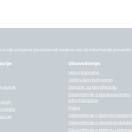
. U cilju potpune pouzdanosti molimo vas da informacije proverite 
acije
Obaveštenja
Uslovi kupovine
Opšti uslovi putovanja
m putnik
Obrazac za identifikaciju
Obaveštenje o predugovornim
informacijama
 login
Polisa
a mesta
Obaveštenje o putnom osigura
vaučer
Obaveštenje o obradi podataka 
Obaveštenje o prijemu reklamac