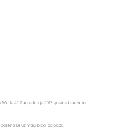
a World 4*. Sagrađen je 2017. godine i zauzima
 bazena se uzimaju pića i za plažu.