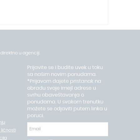
direktno u agenciji.
Prijavite se i budite uvek u toku
sa našim novim ponudama.
*Prijavom dajete pristanak na
obradu svoje imejl adrese u
svrhu obaveštavanja o
ponudama. U svakom trenutku
možete se odjaviti putem linka u
poruci.
nju
ličnosti
ija