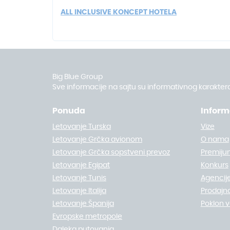
ALL INCLUSIVE KONCEPT HOTELA
Big Blue Group
Sve informacije na sajtu su informativnog karaktera
Ponuda
Inform
Letovanje Turska
Vize
Letovanje Grčka avionom
O nama
Letovanje Grčka sopstveni prevoz
Premiju
Letovanje Egipat
Konkurs
Letovanje Tunis
Agencije
Letovanje Italija
Prodajn
Letovanje Španija
Poklon 
Evropske metropole
Daleka putovanja