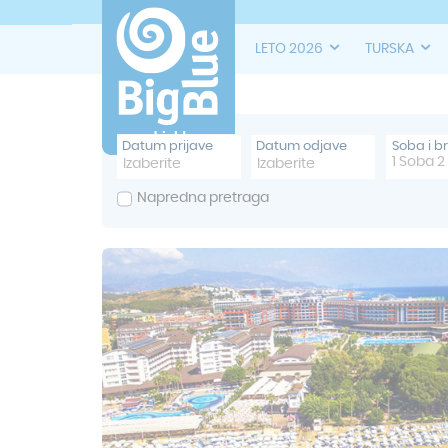
LETO 2026
TURSKA
Datum prijave
Datum odjave
Soba i b
1
Soba
2
Napredna pretraga