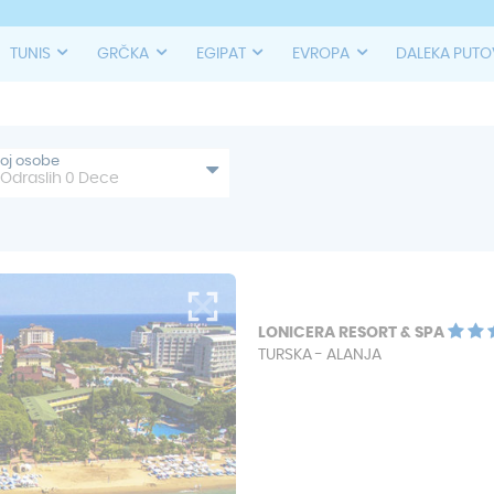
TUNIS
GRČKA
EGIPAT
EVROPA
DALEKA PUT
roj osobe
Odraslih
0
Dece
LONICERA RESORT & SPA
TURSKA - ALANJA