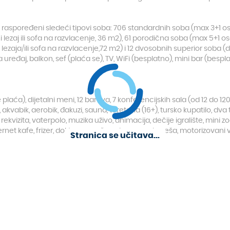
 raspoređeni sledeći tipovi soba: 706 standardnih soba (max 3+1 osob
aj ili sofa na razvlacenje, 36 m2), 61 porodična soba (max 5+1 oso
a lezaja/ili sofa na razvlacenje,72 m2) i 12 dvosobnih superior soba
uređaj, balkon, sef (plaća se), TV, WiFi (besplatno), mini bar (bespla
 se plaća), dijetalni meni, 12 barova, 7 konferencijskih sala (od 12 do
akvabik, aerobik, đakuzi, sauna, teretana (16+), tursko kupatilo, dv
rekvizita, vaterpolo, muzika uživo, animacija, dečije igralište, mini zoo
et kafe, frizer, doktor, masaža, usluge pranja veša, motorizovani vod
Stranica se učitava...