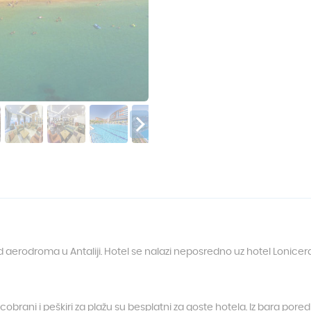
d aerodroma u Antaliji. Hotel se nalazi neposredno uz hotel Lonicer
brani i peškiri za plažu su besplatni za goste hotela. Iz bara pored