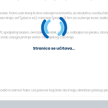
be, francuski lezaj ili dva odvojena kreveta, za dodatnu osobu/de
ka linija, sef (plaća se), mini bar (prazan), fen za sušenje kose, balkon
, spoljašnji bazen, aerobik, akvabik, pikado, odbojka na pesku, stoni te
a vodi, usluga pranja veša i hemijskog čišćenja.
Stranica se učitava...
dični odmor tako i za parove koji žele da imaju direktan pristup plaž