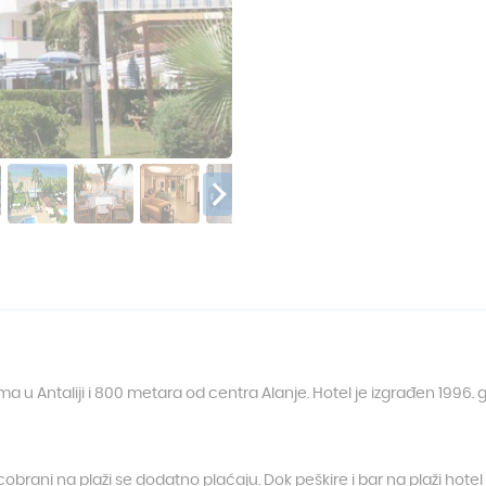
 u Antaliji i 800 metara od centra Alanje. Hotel je izgrađen 1996. g
uncobrani na plaži se dodatno plaćaju. Dok peškire i bar na plaži hote