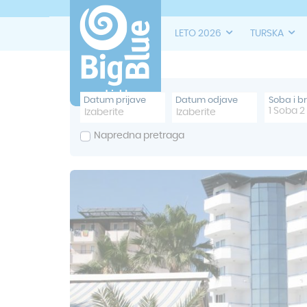
LETO 2026
TURSKA
Datum prijave
Datum odjave
Soba i b
1
Soba
2
Napredna pretraga