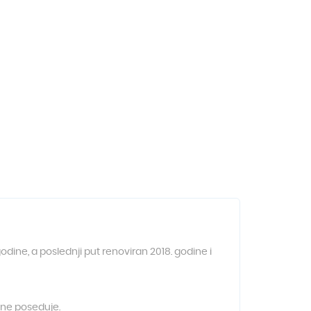
odine, a poslednji put renoviran 2018. godine i
l ne poseduje.