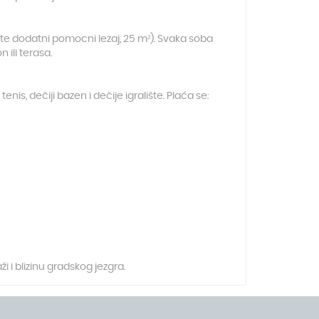
te dodatni pomocni lezaj, 25 m²). Svaka soba
 ili terasa.
nis, dečiji bazen i dečije igralište. Plaća se:
i i blizinu gradskog jezgra.