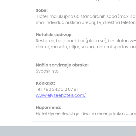
Sobe:
Hotel ima ukupno 60 standardnih soba (max 3 oso
ima: individualni klima uređaj, TV, direktna telefons
Hotelski sadržaji:
Restoran, bar, snack bar (plaća se), besplatan wi-fi
doktor, masaža, bilijar, sauna, motorni sportovi n
Način serviranja obroka:
Švedski sto.
Konkakt:
Tel: +90 242 512 87 91
www.elyseehotels.com/
Napomena:
Hotel Elysee Beach je idealno rešenje kako za poro