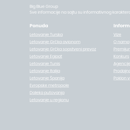
Big Blue Group
Sve informacije na sajtu su informativnog karaktera
Ponuda
Inform
Letovanje Turska
Vize
Letovanje Grčka avionom
O nama
Letovanje Grčka sopstveni prevoz
Premiju
Letovanje Egipat
Konkurs
Letovanje Tunis
Agencije
Letovanje Italija
Prodajn
Letovanje Španija
Poklon 
Evropske metropole
Daleka putovanja
Letovanje u regionu