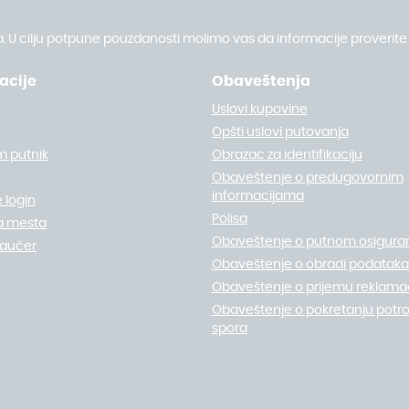
. U cilju potpune pouzdanosti molimo vas da informacije proverite 
acije
Obaveštenja
Uslovi kupovine
Opšti uslovi putovanja
m putnik
Obrazac za identifikaciju
Obaveštenje o predugovornim
informacijama
 login
Polisa
a mesta
Obaveštenje o putnom osigura
vaučer
Obaveštenje o obradi podataka 
Obaveštenje o prijemu reklamac
Obaveštenje o pokretanju potr
spora