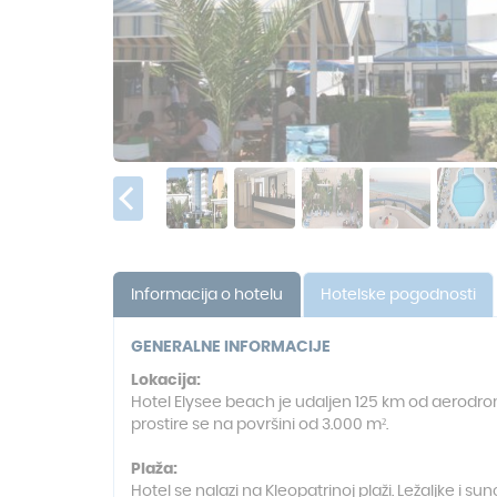
Informacija o hotelu
Hotelske pogodnosti
GENERALNE INFORMACIJE
Lokacija:
Hotel Elysee beach je udaljen 125 km od aerodroma
prostire se na površini od 3.000 m².
Plaža:
Hotel se nalazi na Kleopatrinoj plaži. Ležaljke i s