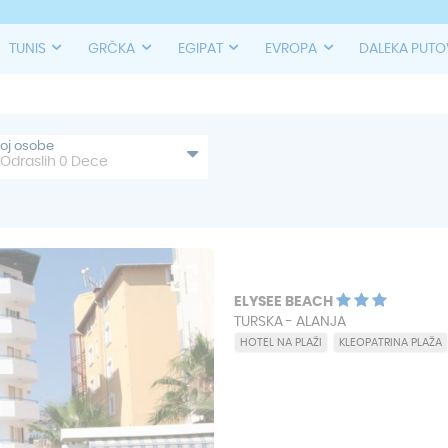
TUNIS
GRČKA
EGIPAT
EVROPA
DALEKA PUT
roj osobe
Odraslih
0
Dece
ELYSEE BEACH
TURSKA - ALANJA
HOTEL NA PLAŽI
KLEOPATRINA PLAŽA