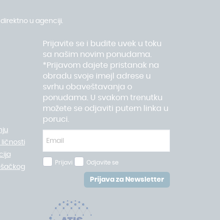
direktno u agenciji.
Prijavite se i budite uvek u toku
sa našim novim ponudama.
*Prijavom dajete pristanak na
obradu svoje imejl adrese u
svrhu obaveštavanja o
ponudama. U svakom trenutku
možete se odjaviti putem linka u
poruci.
nju
ličnosti
ija
Prijavi
Odjavite se
ošačkog
Prijava za Newsletter