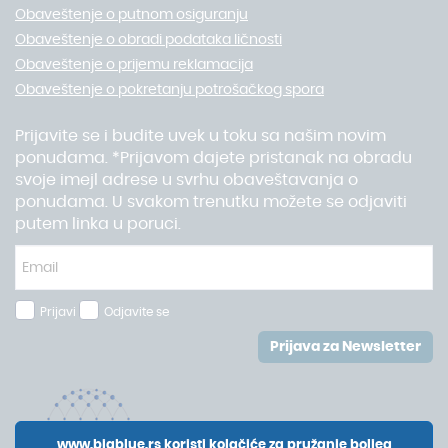
Obaveštenje o putnom osiguranju
Obaveštenje o obradi podataka ličnosti
Obaveštenje o prijemu reklamacija
Obaveštenje o pokretanju potrošačkog spora
Prijavite se i budite uvek u toku sa našim novim
ponudama. *Prijavom dajete pristanak na obradu
svoje imejl adrese u svrhu obaveštavanja o
ponudama. U svakom trenutku možete se odjaviti
putem linka u poruci.
Prijavi
Odjavite se
Prijava za Newsletter
www.bigblue.rs koristi kolačiće za pružanje boljeg