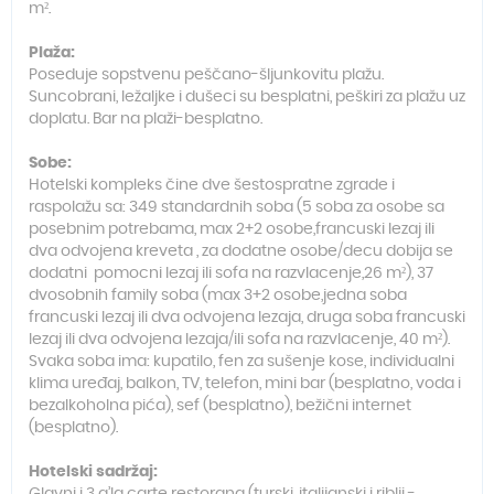
m².
Plaža:
Poseduje sopstvenu peščano-šljunkovitu plažu.
Suncobrani, ležaljke i dušeci su besplatni, peškiri za plažu uz
doplatu. Bar na plaži-besplatno.
Sobe:
Hotelski kompleks čine dve šestospratne zgrade i
raspolažu sa: 349 standardnih soba (
5 soba za osobe sa
posebnim potrebama,
max 2+2 osobe,francuski lezaj ili
dva odvojena kreveta , za dodatne osobe/decu dobija se
dodatni pomocni lezaj ili sofa na razvlacenje,26 m²), 37
dvosobnih family soba (max 3+2 osobe,jedna soba
francuski lezaj ili dva odvojena lezaja, druga soba francuski
lezaj ili dva odvojena lezaja/ili sofa na razvlacenje, 40 m²).
Svaka soba ima: kupatilo, fen za sušenje kose, individualni
klima uređaj, balkon, TV, telefon, mini bar (besplatno, voda i
bezalkoholna pića), sef (besplatno), bežični internet
(besplatno).
Hotelski sadržaj: