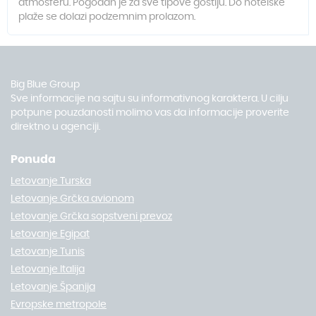
atmosferu. Pogodan je za sve tipove gostiju. Do hotelske
plaže se dolazi podzemnim prolazom.
Big Blue Group
Sve informacije na sajtu su informativnog karaktera. U cilju
potpune pouzdanosti molimo vas da informacije proverite
direktno u agenciji.
Ponuda
Letovanje Turska
Letovanje Grčka avionom
Letovanje Grčka sopstveni prevoz
Letovanje Egipat
Letovanje Tunis
Letovanje Italija
Letovanje Španija
Evropske metropole