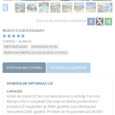
Deli na društvenim mrežama
BEACH CLUB DOGANAY
TURSKA - ALANJA
PREPORUČUJEMO
PORODIČAN HOTEL
BESPLATAN SMEŠTAJ ZA DVOJE DECE U HOTELU
Informacija o hotelu
Hotelske pogodnosti
GENERALNE INFORMACIJE
Lokacija:
Hotel se nalazi 125 km od aerodroma u Antaliji, 7 km od
Alanje a 50 m od plaže (do koje se dolazi podzemnim
prolazom). Sagrađen je 1988. godine, a poslednji put
renoviran 2016. godine. Prostire se na površini od 29.000