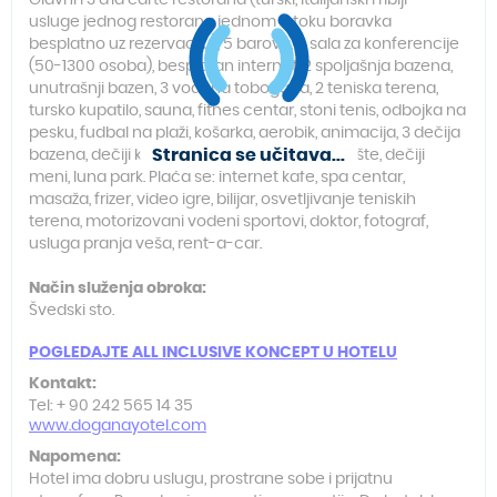
Glavni i 3 a’la carte restorana (turski, italijanski i riblji -
usluge jednog restorana jednom u toku boravka
besplatno uz rezervaciju), 5 barova, 5 sala za konferencije
(50-1300 osoba), besplatan internet, 2 spoljašnja bazena,
unutrašnji bazen, 3 vodena tobogana, 2 teniska terena,
tursko kupatilo, sauna, fitnes centar, stoni tenis, odbojka na
pesku, fudbal na plaži, košarka, aerobik, animacija, 3 dečija
Stranica se učitava...
bazena, dečiji klub (4-12 godina) dečije igralište, dečiji
meni, luna park. Plaća se: internet kafe, spa centar,
masaža, frizer, video igre, bilijar, osvetljivanje teniskih
terena, motorizovani vodeni sportovi, doktor, fotograf,
usluga pranja veša
,
rent-a-car.
Način služenja obroka:
Švedski sto.
POGLEDAJTE ALL INCLUSIVE KONCEPT U HOTELU
Kontakt:
Tel: + 90 242 565 14 35
www.doganayotel.com
Napomena:
Hotel ima dobru uslugu, prostrane sobe i prijatnu