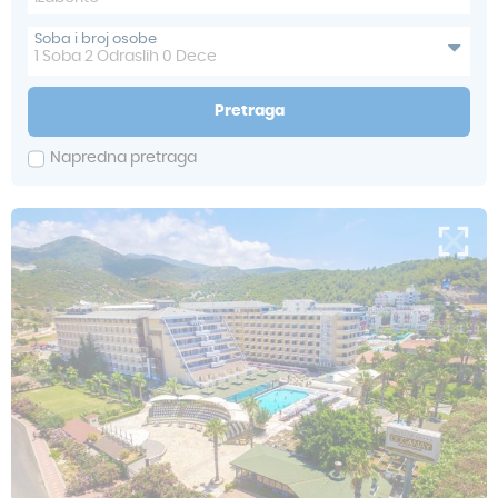
Soba i broj osobe
1
Soba
2
Odraslih
0
Dece
Pretraga
Napredna pretraga