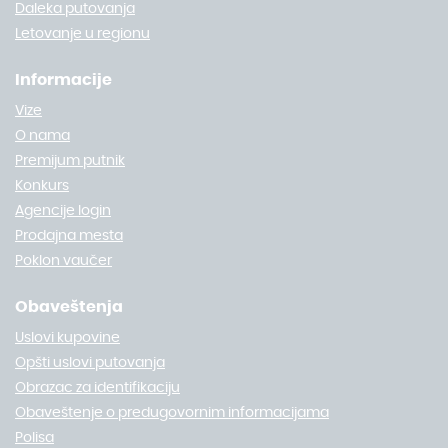
Daleka putovanja
Letovanje u regionu
Informacije
Vize
O nama
Premijum putnik
Konkurs
Agencije login
Prodajna mesta
Poklon vaučer
Obaveštenja
Uslovi kupovine
Opšti uslovi putovanja
Obrazac za identifikaciju
Obaveštenje o predugovornim informacijama
Polisa