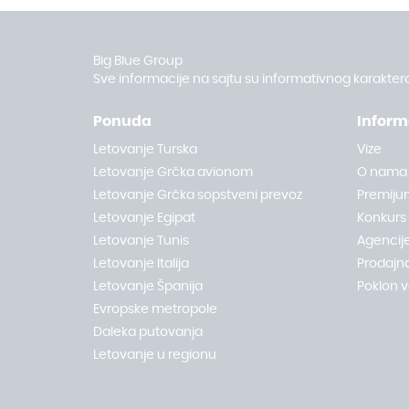
Big Blue Group
Sve informacije na sajtu su informativnog karaktera
Ponuda
Inform
Letovanje Turska
Vize
Letovanje Grčka avionom
O nama
Letovanje Grčka sopstveni prevoz
Premiju
Letovanje Egipat
Konkurs
Letovanje Tunis
Agencije
Letovanje Italija
Prodajn
Letovanje Španija
Poklon 
Evropske metropole
Daleka putovanja
Letovanje u regionu