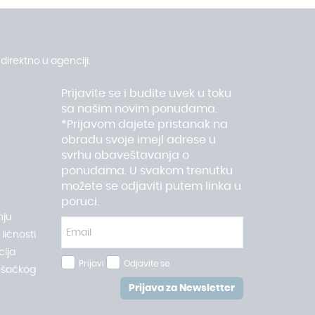
direktno u agenciji.
Prijavite se i budite uvek u toku
sa našim novim ponudama.
*Prijavom dajete pristanak na
obradu svoje imejl adrese u
svrhu obaveštavanja o
ponudama. U svakom trenutku
možete se odjaviti putem linka u
poruci.
nju
ličnosti
ija
Prijavi
Odjavite se
ošačkog
Prijava za Newsletter