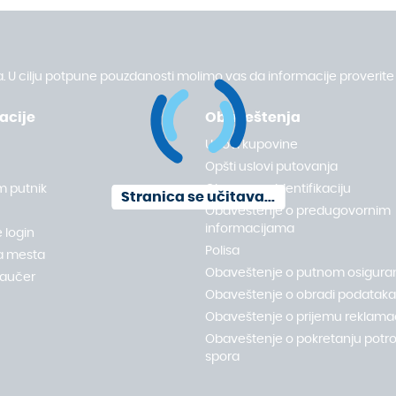
. U cilju potpune pouzdanosti molimo vas da informacije proverite 
acije
Obaveštenja
Uslovi kupovine
Opšti uslovi putovanja
m putnik
Obrazac za identifikaciju
Stranica se učitava...
Obaveštenje o predugovornim
informacijama
 login
Polisa
a mesta
Obaveštenje o putnom osigura
vaučer
Obaveštenje o obradi podataka 
Obaveštenje o prijemu reklamac
Obaveštenje o pokretanju potr
spora