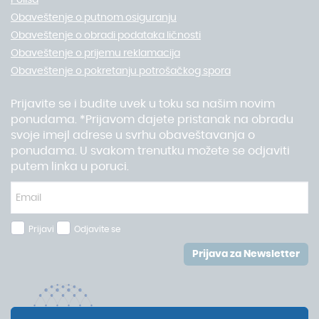
Polisa
Obaveštenje o putnom osiguranju
Obaveštenje o obradi podataka ličnosti
Obaveštenje o prijemu reklamacija
Obaveštenje o pokretanju potrošačkog spora
Prijavite se i budite uvek u toku sa našim novim
ponudama. *Prijavom dajete pristanak na obradu
svoje imejl adrese u svrhu obaveštavanja o
ponudama. U svakom trenutku možete se odjaviti
putem linka u poruci.
Prijavi
Odjavite se
Prijava za Newsletter