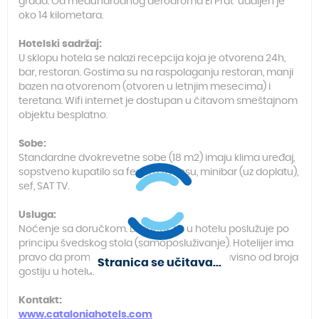
grada. Od međunarodnog aerodroma El Prat udaljen je
oko 14 kilometara.
Hotelski sadržaj:
U sklopu hotela se nalazi recepcija koja je otvorena 24h,
bar, restoran. Gostima su na raspolaganju restoran, manji
bazen na otvorenom (otvoren u letnjim mesecima) i
teretana. Wifi internet je dostupan u čitavom smeštajnom
objektu besplatno.
Sobe:
Standardne dvokrevetne sobe (18 m2) imaju klima uređaj,
sopstveno kupatilo sa fenom za kosu, minibar (uz doplatu),
sef, SAT TV.
Usluga:
Noćenje sa doručkom. Doručak se u hotelu poslužuje po
principu švedskog stola (samoposluživanje). Hotelijer ima
pravo da promeni tip posluživanja obroka zavisno od broja
Stranica se učitava...
gostiju u hotelu.
Kontakt:
www.cataloniahotels.com