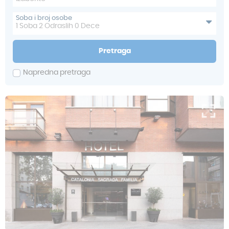
Soba i broj osobe
1
Soba
2
Odraslih
0
Dece
Pretraga
Napredna pretraga