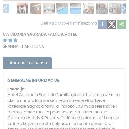
Deli na društvenim mrežama
CATALONIA SAGRADA FAMILIA HOTEL
ŠPANIJA - BARSELONA
Informacija o hotelu
GENERALNE INFORMACIJE
Lokacija:
Hotel Catalonia Sagrada Familia gradski hotel nalazi se na
oko 15 minuta lagane šetnje do čuvene Gaudijeve
katedrale Sagrada familija i na oko 300 m od železničke i
metro stanice Clot. Pripada poznatom lancu hotela
Catalonia Hotels & Resorts. Odlična je polazna tačka za sve
putnike koji žele na što bolji način da osete atmosferu