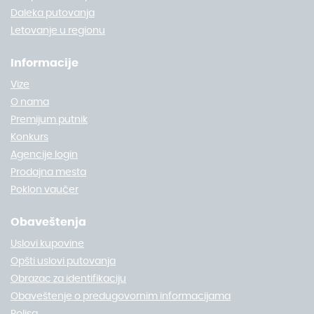
Daleka putovanja
Letovanje u regionu
Informacije
Vize
O nama
Premijum putnik
Konkurs
Agencije login
Prodajna mesta
Poklon vaučer
Obaveštenja
Uslovi kupovine
Opšti uslovi putovanja
Obrazac za identifikaciju
Obaveštenje o predugovornim informacijama