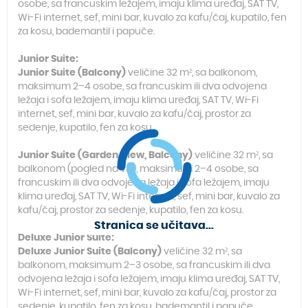
osobe, sa francuskim ležajem, imaju klima uređaj, SAT TV,
Wi-Fi internet, sef, mini bar, kuvalo za kafu/čaj, kupatilo, fen
za kosu, bademantil i papuče.
Junior Suite:
Junior Suite (Balcony)
veličine 32 m², sa balkonom,
maksimum 2–4 osobe, sa francuskim ili dva odvojena
ležaja i sofa ležajem, imaju klima uređaj, SAT TV, Wi-Fi
internet, sef, mini bar, kuvalo za kafu/čaj, prostor za
sedenje, kupatilo, fen za kosu.
Junior Suite (Garden View, Balcony)
veličine 32 m², sa
balkonom (pogled na vrt), maksimum 2–4 osobe, sa
francuskim ili dva odvojena ležaja i sofa ležajem, imaju
klima uređaj, SAT TV, Wi-Fi internet, sef, mini bar, kuvalo za
kafu/čaj, prostor za sedenje, kupatilo, fen za kosu.
Stranica se učitava...
Deluxe Junior Suite:
Deluxe Junior Suite (Balcony)
veličine 32 m², sa
balkonom, maksimum 2–3 osobe, sa francuskim ili dva
odvojena ležaja i sofa ležajem, imaju klima uređaj, SAT TV,
Wi-Fi internet, sef, mini bar, kuvalo za kafu/čaj, prostor za
sedenje, kupatilo, fen za kosu, bademantil i papuče.