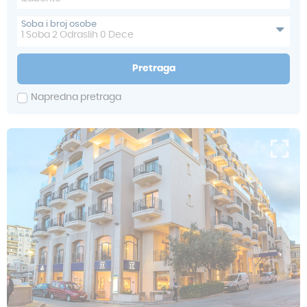
Soba i broj osobe
1
Soba
2
Odraslih
0
Dece
Pretraga
Napredna pretraga