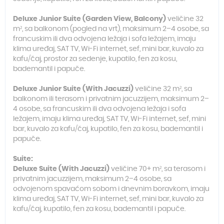
Deluxe Junior Suite (Garden View, Balcony)
veličine 32
m², sa balkonom (pogled na vrt), maksimum 2–4 osobe, sa
francuskim ili dva odvojena ležaja i sofa ležajem, imaju
klima uređaj, SAT TV, Wi-Fi internet, sef, mini bar, kuvalo za
kafu/čaj, prostor za sedenje, kupatilo, fen za kosu,
bademantil i papuče.
Deluxe Junior Suite (With Jacuzzi)
veličine 32 m², sa
balkonom ili terasom i privatnim jacuzzijem, maksimum 2–
4 osobe, sa francuskim ili dva odvojena ležaja i sofa
ležajem, imaju klima uređaj, SAT TV, Wi-Fi internet, sef, mini
bar, kuvalo za kafu/čaj, kupatilo, fen za kosu, bademantil i
papuče.
Suite:
Deluxe Suite (With Jacuzzi)
veličine 70+ m², sa terasom i
privatnim jacuzzijem, maksimum 2–4 osobe, sa
odvojenom spavaćom sobom i dnevnim boravkom, imaju
klima uređaj, SAT TV, Wi-Fi internet, sef, mini bar, kuvalo za
kafu/čaj, kupatilo, fen za kosu, bademantil i papuče.