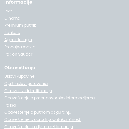
Informacije
Vize
O nama
Premijum putnik
Konkurs
Agencije login
Prodajna mesta
Poklon vaučer
Obaveštenja
Uslovi kupovine
Opšti uslovi putovanja
Obrazac za identifikaciju
Obaveštenje o predugovornim informacijama
Polisa
Obaveštenje o putnom osiguranju
Obaveštenje o obradi podataka ličnosti
Obaveštenje o prijemu reklamacija