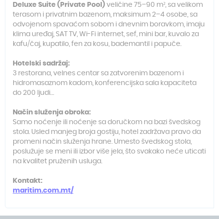
Deluxe Suite (Private Pool)
veličine 75–90 m², sa velikom
terasom i privatnim bazenom, maksimum 2–4 osobe, sa
odvojenom spavaćom sobom i dnevnim boravkom, imaju
klima uređaj, SAT TV, Wi-Fi internet, sef, mini bar, kuvalo za
kafu/čaj, kupatilo, fen za kosu, bademantil i papuče.
Hotelski sadržaj:
3 restorana, velnes centar sa zatvorenim bazenom i
hidromasaznom kadom, konferencijska sala kapaciteta
do 200 ljudi…
Način služenja obroka:
Samo noćenje ili noćenje sa doručkom na bazi švedskog
stola. Usled manjeg broja gostiju, hotel zadržava pravo da
promeni način služenja hrane. Umesto švedskog stola,
poslužuje se meni ili izbor više jela, što svakako neće uticati
na kvalitet pruženih usluga.
Kontakt:
maritim.com.mt/