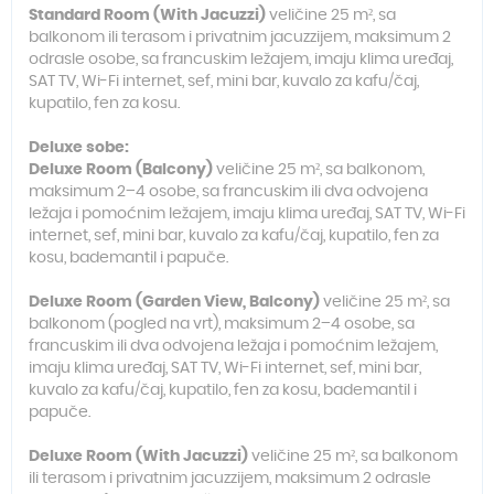
Standard Room (With Jacuzzi)
veličine 25 m², sa
balkonom ili terasom i privatnim jacuzzijem, maksimum 2
odrasle osobe, sa francuskim ležajem, imaju klima uređaj,
SAT TV, Wi-Fi internet, sef, mini bar, kuvalo za kafu/čaj,
kupatilo, fen za kosu.
Deluxe sobe:
Deluxe Room (Balcony)
veličine 25 m², sa balkonom,
maksimum 2–4 osobe, sa francuskim ili dva odvojena
ležaja i pomoćnim ležajem, imaju klima uređaj, SAT TV, Wi-Fi
internet, sef, mini bar, kuvalo za kafu/čaj, kupatilo, fen za
kosu, bademantil i papuče.
Deluxe Room (Garden View, Balcony)
veličine 25 m², sa
balkonom (pogled na vrt), maksimum 2–4 osobe, sa
francuskim ili dva odvojena ležaja i pomoćnim ležajem,
imaju klima uređaj, SAT TV, Wi-Fi internet, sef, mini bar,
kuvalo za kafu/čaj, kupatilo, fen za kosu, bademantil i
papuče.
Deluxe Room (With Jacuzzi)
veličine 25 m², sa balkonom
ili terasom i privatnim jacuzzijem, maksimum 2 odrasle