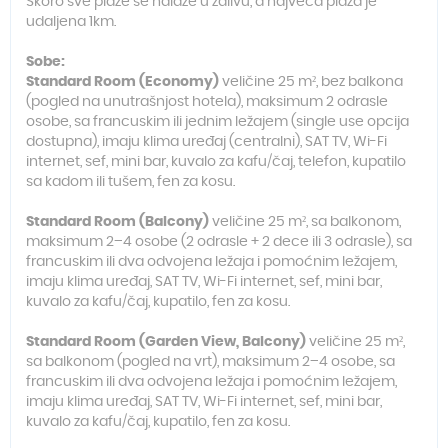
Skoro sve plaže se nalaze u zalivu, a najveca plaža je
udaljena 1km.
Sobe:
Standard Room (Economy)
veličine 25 m², bez balkona
(pogled na unutrašnjost hotela), maksimum 2 odrasle
osobe, sa francuskim ili jednim ležajem (single use opcija
dostupna), imaju klima uređaj (centralni), SAT TV, Wi-Fi
internet, sef, mini bar, kuvalo za kafu/čaj, telefon, kupatilo
sa kadom ili tušem, fen za kosu.
Standard Room (Balcony)
veličine 25 m², sa balkonom,
maksimum 2–4 osobe (2 odrasle + 2 dece ili 3 odrasle), sa
francuskim ili dva odvojena ležaja i pomoćnim ležajem,
imaju klima uređaj, SAT TV, Wi-Fi internet, sef, mini bar,
kuvalo za kafu/čaj, kupatilo, fen za kosu.
Standard Room (Garden View, Balcony)
veličine 25 m²,
sa balkonom (pogled na vrt), maksimum 2–4 osobe, sa
francuskim ili dva odvojena ležaja i pomoćnim ležajem,
imaju klima uređaj, SAT TV, Wi-Fi internet, sef, mini bar,
kuvalo za kafu/čaj, kupatilo, fen za kosu.