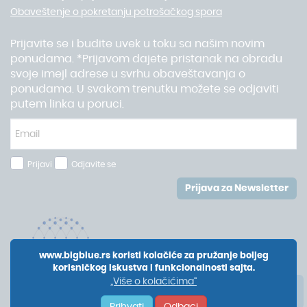
Obaveštenje o pokretanju potrošačkog spora
Prijavite se i budite uvek u toku sa našim novim
ponudama. *Prijavom dajete pristanak na obradu
svoje imejl adrese u svrhu obaveštavanja o
ponudama. U svakom trenutku možete se odjaviti
putem linka u poruci.
Prijavi
Odjavite se
Prijava za Newsletter
www.bigblue.rs koristi kolačiće za pružanje boljeg
korisničkog iskustva i funkcionalnosti sajta.
„Više o kolačićima“