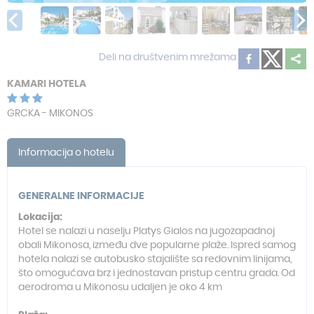
Deli na društvenim mrežama
KAMARI HOTELA
GRCKA - MIKONOS
Informacija o hotelu
GENERALNE INFORMACIJE
Lokacija
:
Hotel se nalazi u naselju Platys Gialos na jugozapadnoj
obali Mikonosa, između dve popularne plaže. Ispred samog
hotela nalazi se autobusko stajalište sa redovnim linijama,
što omogućava brz i jednostavan pristup centru grada. Od
aerodroma u Mikonosu udaljen je oko 4 km