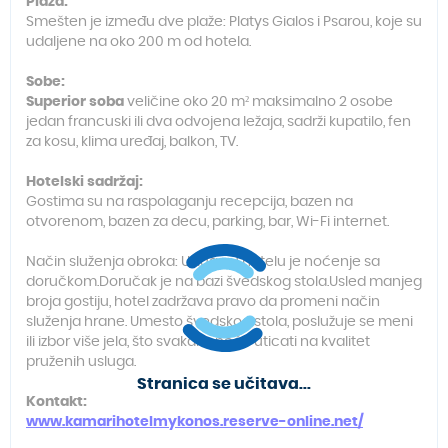
Plaža:
Smešten je između dve plaže: Platys Gialos i Psarou, koje su
udaljene na oko 200 m od hotela.
Sobe:
Superior soba
veličine oko 20 m² maksimalno 2 osobe
jedan francuski ili dva odvojena ležaja, sadrži kupatilo, fen
za kosu, klima uređaj, balkon, TV.
Hotelski sadržaj:
Gostima su na raspolaganju recepcija, bazen na
otvorenom, bazen za decu, parking, bar, Wi-Fi internet.
Način služenja obroka: Usluga u hotelu je noćenje sa
doručkom.Doručak je na bazi švedskog stola.Usled manjeg
broja gostiju, hotel zadržava pravo da promeni način
služenja hrane. Umesto švedskog stola, poslužuje se meni
ili izbor više jela, što svakako neće uticati na kvalitet
pruženih usluga.
Stranica se učitava...
Kontakt:
www.kamarihotelmykonos.reserve-online.net/