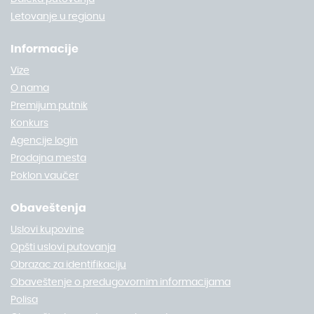
Letovanje u regionu
Informacije
Vize
O nama
Premijum putnik
Konkurs
Agencije login
Prodajna mesta
Poklon vaučer
Obaveštenja
Uslovi kupovine
Opšti uslovi putovanja
Obrazac za identifikaciju
Obaveštenje o predugovornim informacijama
Polisa