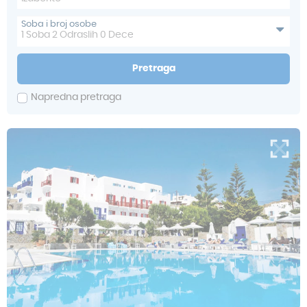
Soba i broj osobe
1
Soba
2
Odraslih
0
Dece
Pretraga
Napredna pretraga