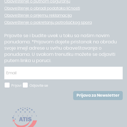
Obaveštenje o putnom osiguranju
Obaveštenje o obradi podataka ličnosti
Obaveštenje o prijemu reklamacija
Obaveštenje o pokretanju potrošačkog spora
Prijavite se i budite uvek u toku sa našim novim
ponudama. *Prijavom dajete pristanak na obradu
svoje imejl adrese u svrhu obaveštavanja o
ponudama. U svakom trenutku možete se odjaviti
putem linka u poruci.
Prijavi
Odjavite se
Prijava za Newsletter