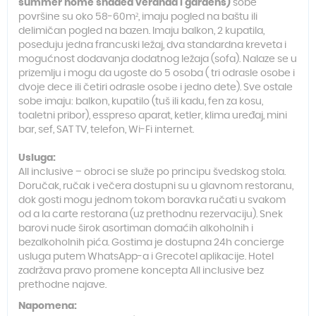
summer home shaded veranda i gardens)
sobe
površine su oko 58-60m², imaju pogled na baštu ili
delimičan pogled na bazen. Imaju balkon, 2 kupatila,
poseduju jedna francuski ležaj, dva standardna kreveta i
mogućnost dodavanja dodatnog ležaja (sofa). Nalaze se u
prizemlju i mogu da ugoste do 5 osoba ( tri odrasle osobe i
dvoje dece ili četiri odrasle osobe i jedno dete). Sve ostale
sobe imaju: balkon, kupatilo (tuš ili kadu, fen za kosu,
toaletni pribor), esspreso aparat, ketler, klima uređaj, mini
bar, sef, SAT TV, telefon, Wi-Fi internet.
Usluga:
All inclusive – obroci se služe po principu švedskog stola.
Doručak, ručak i večera dostupni su u glavnom restoranu,
dok gosti mogu jednom tokom boravka ručati u svakom
od a la carte restorana (uz prethodnu rezervaciju). Snek
barovi nude širok asortiman domaćih alkoholnih i
bezalkoholnih pića. Gostima je dostupna 24h concierge
usluga putem WhatsApp-a i Grecotel aplikacije. Hotel
zadržava pravo promene koncepta All inclusive bez
prethodne najave.
Napomena: