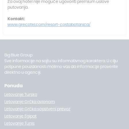
Za ovaj hotel nije moguće ugovoriti premium uslove
putovanja.
Kontakt:
www.grecotel.com/resort-costabotanica/
Big Blue Group
Sve informacije na sajtu su informativnog karaktera. U cilju
potpune pouzdanosti molimo vas da informacije proverite
direktno u agenciji.
Ponuda
Letovanje Turska
Letovanje Grčka avionom
Letovanje Grčka sopstveni prevoz
Letovanje Egipat
Letovanje Tunis