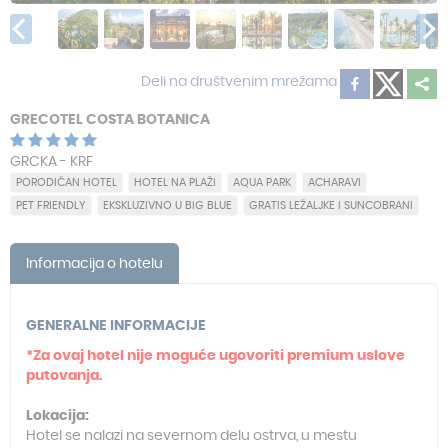
Deli na društvenim mrežama
GRECOTEL COSTA BOTANICA
GRCKA - KRF
PORODIČAN HOTEL
HOTEL NA PLAŽI
AQUA PARK
ACHARAVI
PET FRIENDLY
EKSKLUZIVNO U BIG BLUE
GRATIS LEŽALJKE I SUNCOBRANI
Informacija o hotelu
GENERALNE INFORMACIJE
*
Za ovaj hotel nije moguće ugovoriti premium uslove
putovanja.
Lokacija:
Hotel se nalazi na severnom delu ostrva, u mestu