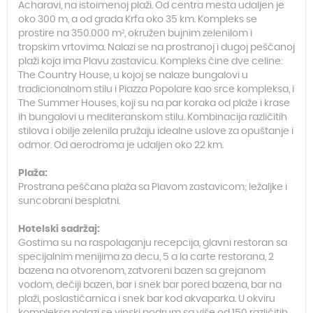
Acharavi, na istoimenoj plaži. Od centra mesta udaljen je
oko 300 m, a od grada Krfa oko 35 km. Kompleks se
prostire na 350.000 m², okružen bujnim zelenilom i
tropskim vrtovima. Nalazi se na prostranoj i dugoj peščanoj
plaži koja ima Plavu zastavicu. Kompleks čine dve celine:
The Country House, u kojoj se nalaze bungalovi u
tradicionalnom stilu i Piazza Popolare kao srce kompleksa, i
The Summer Houses, koji su na par koraka od plaže i krase
ih bungalovi u mediteranskom stilu. Kombinacija različitih
stilova i obilje zelenila pružaju idealne uslove za opuštanje i
odmor. Od aerodroma je udaljen oko 22 km.
Plaža:
Prostrana peščana plaža sa Plavom zastavicom; ležaljke i
suncobrani besplatni.
Hotelski sadržaj:
Gostima su na raspolaganju recepcija, glavni restoran sa
specijalnim menijima za decu, 5 a la carte restorana, 2
bazena na otvorenom, zatvoreni bazen sa grejanom
vodom, dečiji bazen, bar i snek bar pored bazena, bar na
plaži, poslastičarnica i snek bar kod akvaparka. U okviru