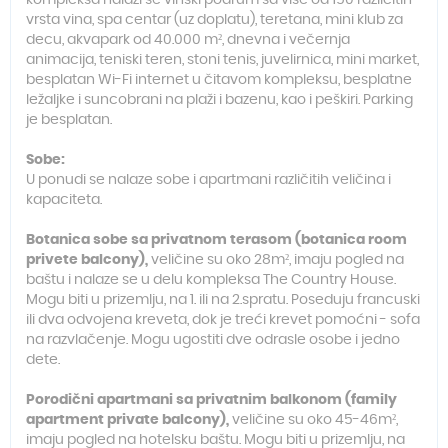
kompleksa nalazi se vinski podrum sa više od 150 različitih
vrsta vina, spa centar (uz doplatu), teretana, mini klub za
decu, akvapark od 40.000 m², dnevna i večernja
animacija, teniski teren, stoni tenis, juvelirnica, mini market,
besplatan Wi-Fi internet u čitavom kompleksu, besplatne
ležaljke i suncobrani na plaži i bazenu, kao i peškiri. Parking
je besplatan.
Sobe:
U ponudi se nalaze sobe i apartmani različitih veličina i
kapaciteta.
Botanica sobe sa privatnom terasom (botanica room
privete balcony),
veličine su oko 28m², imaju pogled na
baštu i nalaze se u delu kompleksa The Country House.
Mogu biti u prizemlju, na 1. ili na 2.spratu. Poseduju francuski
ili dva odvojena kreveta, dok je treći krevet pomoćni - sofa
na razvlačenje. Mogu ugostiti dve odrasle osobe i jedno
dete.
Porodični apartmani sa privatnim balkonom (family
apartment private balcony),
veličine su oko 45-46m²,
imaju pogled na hotelsku baštu. Mogu biti u prizemlju, na