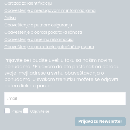
Obrazac za identifikaciju
Obaveštenje o predugovornim informacijama
Polisa
Obaveštenje o putnom osiguranju
Obaveštenje o obradi podataka ličnosti
Obaveštenje o prijemu reklamacija
Obaveštenje o pokretanju potrošačkog spora
Prijavite se i budite uvek u toku sa našim novim
ponudama. *Prijavom dajete pristanak na obradu
svoje imejl adrese u svrhu obaveštavanja o
ponudama. U svakom trenutku možete se odjaviti
putem linka u poruci.
Prijavi
Odjavite se
Prijava za Newsletter