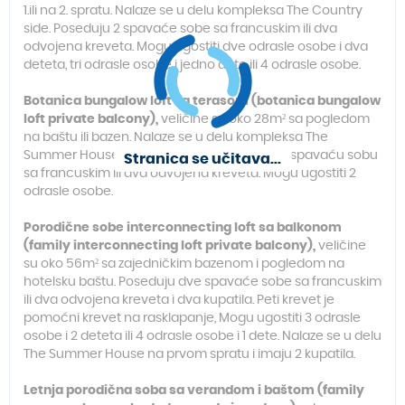
1.ili na 2. spratu. Nalaze se u delu kompleksa The Country
side. Poseduju 2 spavaće sobe sa francuskim ili dva
odvojena kreveta. Mogu ugostiti dve odrasle osobe i dva
deteta, tri odrasle osobe i jedno dete ili 4 odrasle osobe.
Botanica bungalow loft sa terasom (botanica bungalow
loft private balcony),
veličine su oko 28m² sa pogledom
na baštu ili bazen. Nalaze se u delu kompleksa The
Summer House, na prvom spratu. Poseduju spavaću sobu
Stranica se učitava...
sa francuskim ili dva odvojena kreveta. Mogu ugostiti 2
odrasle osobe.
Porodične sobe interconnecting loft sa balkonom
(family interconnecting loft private balcony),
veličine
su oko 56m² sa zajedničkim bazenom i pogledom na
hotelsku baštu. Poseduju dve spavaće sobe sa francuskim
ili dva odvojena kreveta i dva kupatila. Peti krevet je
pomoćni krevet na rasklapanje, Mogu ugostiti 3 odrasle
osobe i 2 deteta ili 4 odrasle osobe i 1 dete. Nalaze se u delu
The Summer House na prvom spratu i imaju 2 kupatila.
Letnja porodična soba sa verandom i baštom (family