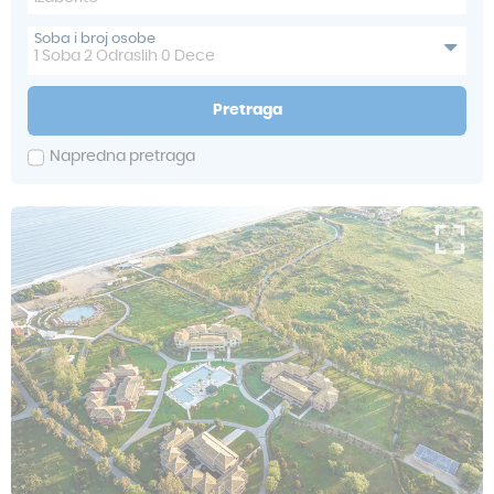
Soba i broj osobe
1
Soba
2
Odraslih
0
Dece
Pretraga
Napredna pretraga