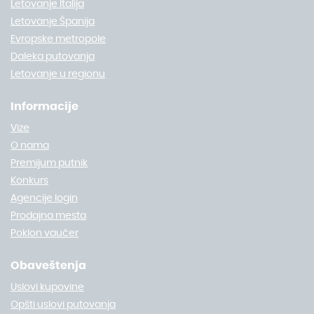
Letovanje Italija
Letovanje Španija
Evropske metropole
Daleka putovanja
Letovanje u regionu
Informacije
Vize
O nama
Premijum putnik
Konkurs
Agencije login
Prodajna mesta
Poklon vaučer
Obaveštenja
Uslovi kupovine
Opšti uslovi putovanja