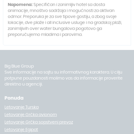
Napomena:
Specifičan i zanimljiv hotel sa dosta
animacije, mnoštvo sadržaja i mogućnosti za aktivan
odmor. Preporuka je za sve tipove gostiju, a zbog svoje
lokacije, dve plaže i all inclusive usluge i na gradskoj plaži,
zanimljivih over water bungalova pogotovo ga
preporučujemo mladima i parovima.
Big Blue Group
Sve informacije na sajtu su informativnog karaktera. U cilju
potpune pouzdanosti molimo vas da informacije proverite
direktno u agenciji.
Ponuda
Letovanje Turska
Letovanje Grčka avionom
Letovanje Grčka sopstveni prevoz
Letovanje Egipat