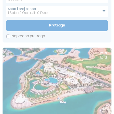
Soba i broj osobe
1
Soba
2
Odraslih
0
Dece
Pretraga
Napredna pretraga