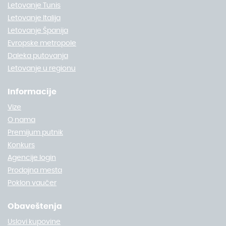
Letovanje Tunis
Letovanje Italija
Letovanje Španija
Evropske metropole
Daleka putovanja
Letovanje u regionu
Informacije
Vize
O nama
Premijum putnik
Konkurs
Agencije login
Prodajna mesta
Poklon vaučer
Obaveštenja
Uslovi kupovine