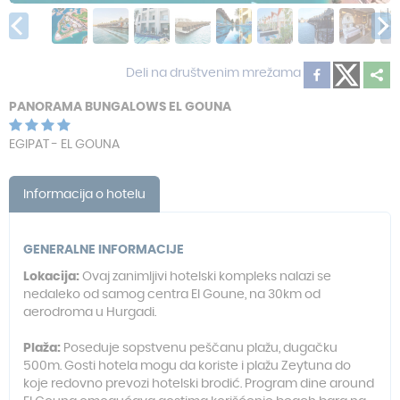
Deli na društvenim mrežama
PANORAMA BUNGALOWS EL GOUNA
EGIPAT - EL GOUNA
Informacija o hotelu
GENERALNE INFORMACIJE
Lokacija:
Ovaj zanimljivi hotelski kompleks nalazi se
nedaleko od samog centra El Goune, na 30km od
aerodroma u Hurgadi.
Plaža:
Poseduje sopstvenu peščanu plažu, dugačku
500m. Gosti hotela mogu da koriste i plažu Zeytuna do
koje redovno prevozi hotelski brodić. Program dine around