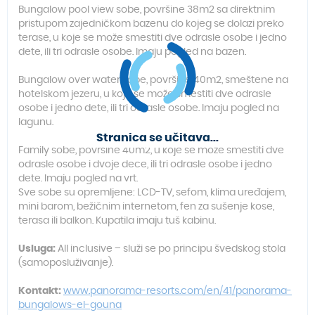
Bungalow pool view sobe, površine 38m2 sa direktnim
pristupom zajedničkom bazenu do kojeg se dolazi preko
terase, u koje se može smestiti dve odrasle osobe i jedno
dete, ili tri odrasle osobe. Imaju pogled na bazen.
Bungalow over water sobe, površine 40m2, smeštene na
hotelskom jezeru, u koje se može smestiti dve odrasle
osobe i jedno dete, ili tri odrasle osobe. Imaju pogled na
lagunu.
Stranica se učitava...
Family sobe, površine 40m2, u koje se može smestiti dve
odrasle osobe i dvoje dece, ili tri odrasle osobe i jedno
dete. Imaju pogled na vrt.
Sve sobe su opremljene: LCD-TV, sefom, klima uređajem,
mini barom, bežičnim internetom, fen za sušenje kose,
terasa ili balkon. Kupatila imaju tuš kabinu.
Usluga:
All inclusive – služi se po principu švedskog stola
(samoposluživanje).
Kontakt:
www.panorama-resorts.com/en/41/panorama-
bungalows-el-gouna