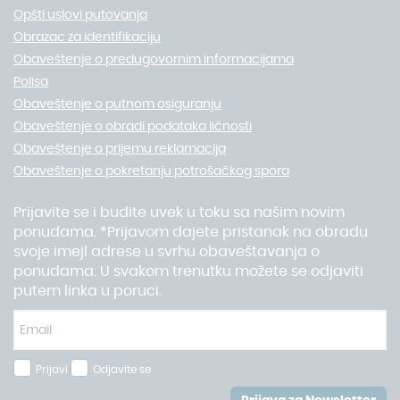
Opšti uslovi putovanja
Obrazac za identifikaciju
Obaveštenje o predugovornim informacijama
Polisa
Obaveštenje o putnom osiguranju
Obaveštenje o obradi podataka ličnosti
Obaveštenje o prijemu reklamacija
Obaveštenje o pokretanju potrošačkog spora
Prijavite se i budite uvek u toku sa našim novim
ponudama. *Prijavom dajete pristanak na obradu
svoje imejl adrese u svrhu obaveštavanja o
ponudama. U svakom trenutku možete se odjaviti
putem linka u poruci.
Prijavi
Odjavite se