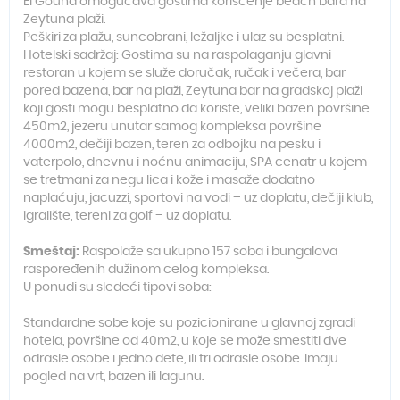
El Gouna omogućava gostima korišćenje beach bara na
Zeytuna plaži.
Peškiri za plažu, suncobrani, ležaljke i ulaz su besplatni.
Hotelski sadržaj: Gostima su na raspolaganju glavni
restoran u kojem se služe doručak, ručak i večera, bar
pored bazena, bar na plaži, Zeytuna bar na gradskoj plaži
koji gosti mogu besplatno da koriste, veliki bazen površine
450m2, jezeru unutar samog kompleksa površine
4000m2, dečiji bazen, teren za odbojku na pesku i
vaterpolo, dnevnu i noćnu animaciju, SPA cenatr u kojem
se tretmani za negu lica i kože i masaže dodatno
naplaćuju, jacuzzi, sportovi na vodi – uz doplatu, dečiji klub,
igralište, tereni za golf – uz doplatu.
Smeštaj:
Raspolaže sa ukupno 157 soba i bungalova
raspoređenih dužinom celog kompleksa.
U ponudi su sledeći tipovi soba:
Standardne sobe koje su pozicionirane u glavnoj zgradi
hotela, površine od 40m2, u koje se može smestiti dve
odrasle osobe i jedno dete, ili tri odrasle osobe. Imaju
pogled na vrt, bazen ili lagunu.