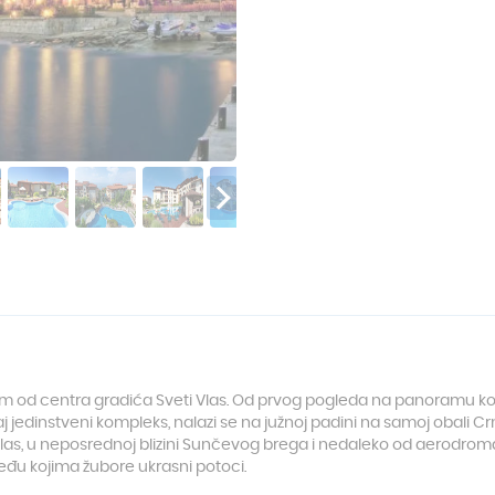
km od centra gradića Sveti Vlas. Od prvog pogleda na panoramu koj
Ovaj jedinstveni kompleks, nalazi se na južnoj padini na samoj obal
Vlas, u neposrednoj blizini Sunčevog brega i nedaleko od aerodroma
đu kojima žubore ukrasni potoci.