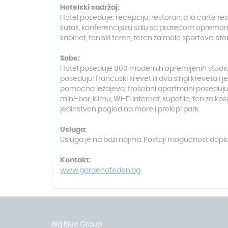
Hotelski sadržaj:
Hotel poseduje: recepciju, restoran, a la carte rest
kutak, konferencijsku salu sa pratečom opremom, 
kabinet, teniski teren, teren za male sportove, ston
Sobe:
Hotel poseduje 800 modernih opremljenih studia i
poseduju: francuski krevet ili dva singl kreveta i
pomoćna ležajeva; trosobni apartmani poseduju: 2 f
mini-bar, klimu, Wi-Fi internet, kupatilo, fen za k
jedinstven pogled na more i prelepi park.
Usluga:
Usluga je na bazi najma. Postoji mogučnost dop
Kontakt:
www.gardenofeden.bg
Big Blue Group