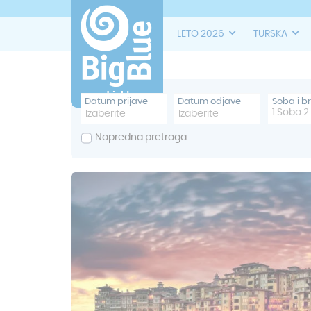
LETO 2026
TURSKA
Datum prijave
Datum odjave
Soba i b
1
Soba
2
Napredna pretraga