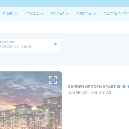
TUNIS
GRČKA
EGIPAT
EVROPA
DALEKA PUT
roj osobe
Odraslih
0
Dece
GARDEN OF EDEN APART
BUGARSKA - SVETI VLAS