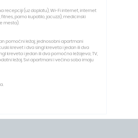
a recepciji (uz doplatu), Wi-Fi internet, internet
nes, parno kupatilo, jacuzzi), medicinski
ne mesta).
edan pomoćni ležaj; jednosobni apartmani
ki krevet i dva singl kreveta i jedan ili dva
ngl kreveta i jedan ili dva pomoćna ležajeva; TV,
odatni ležaj. Svi apartmani i većina soba imaju
a.