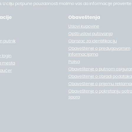
. U cilju potpune pouzdanosti molimo vas da informacije proverite 
acije
Obaveštenja
Uslovi kupovine
Opšti uslovi putovanja
m putnik
Obrazac za identifikaciju
Obaveštenje o predugovornim
informacijama
 login
Polisa
a mesta
Obaveštenje o putnom osigura
vaučer
Obaveštenje o obradi podataka 
Obaveštenje o prijemu reklamac
Obaveštenje o pokretanju potr
spora