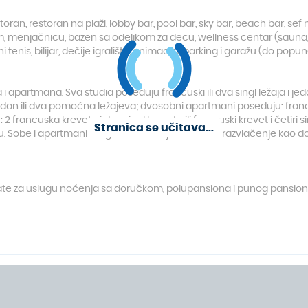
oran, restoran na plaži, lobby bar, pool bar, sky bar, beach bar, sef n
menjačnicu, bazen sa odeljkom za decu, wellness centar (sauna, fit
i tenis, bilijar, dečije igralište, animaciju, parking i garažu (do popu
 apartmana. Sva studia poseduju francuski ili dva singl ležaja i j
 jedan ili dva pomoćna ležajeva; dvosobni apartmani poseduju: francus
rancuska kreveta i dva singl kreveta ili francuski krevet i četiri si
Stranica se učitava...
osu. Sobe i apartmani mogu imati fotelju ili sofu na razvlačenje kao d
late za uslugu noćenja sa doručkom, polupansiona i punog pansion