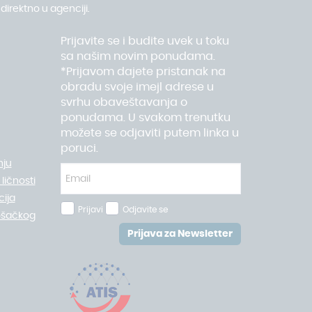
direktno u agenciji.
Prijavite se i budite uvek u toku
sa našim novim ponudama.
*Prijavom dajete pristanak na
obradu svoje imejl adrese u
svrhu obaveštavanja o
ponudama. U svakom trenutku
možete se odjaviti putem linka u
poruci.
nju
ličnosti
ija
Prijavi
Odjavite se
ošačkog
Prijava za Newsletter