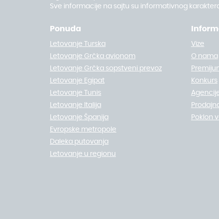
Sve informacije na sajtu su informativnog karaktera
Ponuda
Inform
Letovanje Turska
Vize
Letovanje Grčka avionom
O nama
Letovanje Grčka sopstveni prevoz
Premiju
Letovanje Egipat
Konkurs
Letovanje Tunis
Agencije
Letovanje Italija
Prodajn
Letovanje Španija
Poklon 
Evropske metropole
Daleka putovanja
Letovanje u regionu