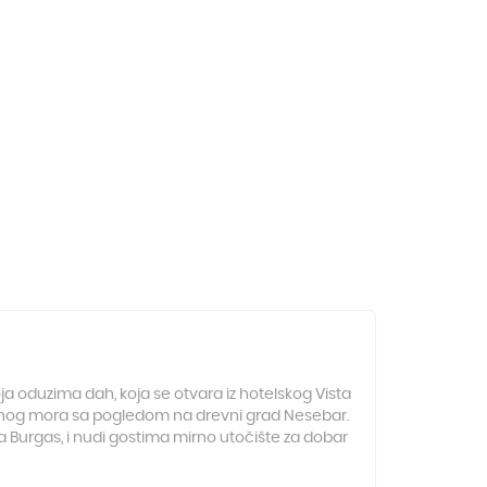
a oduzima dah, koja se otvara iz hotelskog Vista
i Crnog mora sa pogledom na drevni grad Nesebar.
 Burgas, i nudi gostima mirno utočište za dobar