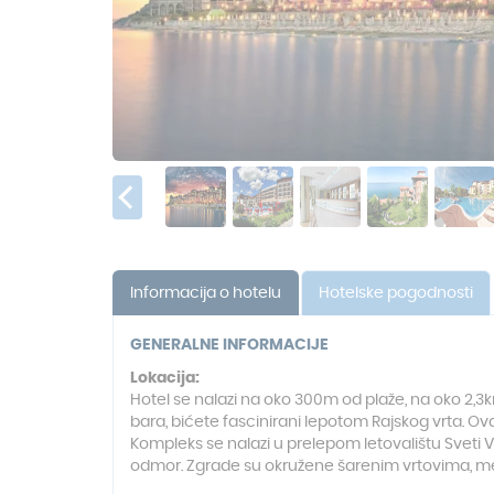
Informacija o hotelu
Hotelske pogodnosti
GENERALNE INFORMACIJE
Lokacija:
Hotel se nalazi na oko 300m od plaže, na oko 2,3
bara, bićete fascinirani lepotom Rajskog vrta. 
Kompleks se nalazi u prelepom letovalištu Sveti 
odmor. Zgrade su okružene šarenim vrtovima, me