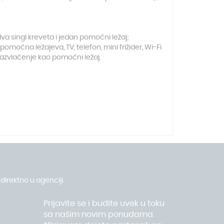
a singl kreveta i jedan pomoćni ležaj;
moćna ležajeva, TV, telefon, mini frižider, Wi-Fi
 razvlačenje kao pomoćni ležaj.
direktno u agenciji.
Prijavite se i budite uvek u toku
sa našim novim ponudama.