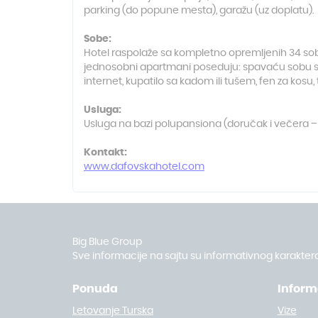
parking (do popune mesta), garažu (uz doplatu).
Sobe:
Hotel raspolaže sa kompletno opremljenih 34 soba
jednosobni apartmani poseduju: spavaću sobu sa fr
internet, kupatilo sa kadom ili tušem, fen za kosu
Usluga:
Usluga na bazi polupansiona (doručak i večera – 
Kontakt:
www.dafovskahotel.com
Big Blue Group
Sve informacije na sajtu su informativnog karaktera
Ponuda
Inform
Letovanje Turska
Vize