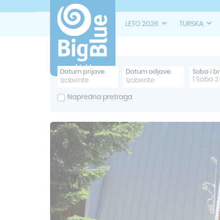
LETO 2026
TURSKA
Datum prijave
Datum odjave
Soba i b
1
Soba
2
Napredna pretraga