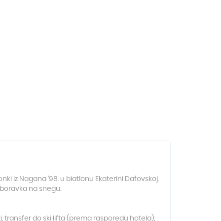
ki iz Nagana ’98. u biatlonu Ekaterini Dafovskoj.
 boravka na snegu.
i, transfer do ski lifta (prema rasporedu hotela),