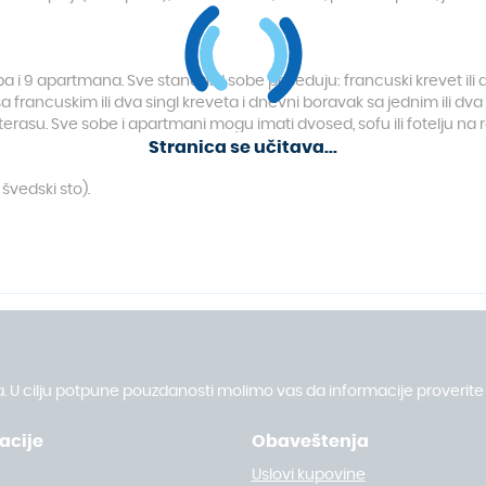
 i 9 apartmana. Sve standard sobe poseduju: francuski krevet ili dv
ancuskim ili dva singl kreveta i dnevni boravak sa jednim ili dva po
, terasu. Sve sobe i apartmani mogu imati dvosed, sofu ili fotelju na
Stranica se učitava...
švedski sto).
. U cilju potpune pouzdanosti molimo vas da informacije proverite 
acije
Obaveštenja
Uslovi kupovine