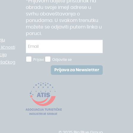
*Prijavom dajete pristanak na
obradu svoje imejl adrese u
svrhu obaveštavanja o
ponudama. U svakom trenutku
možete se odjaviti putem linka u
poruci.
nju
ličnosti
ija
Prijavi
Odjavite se
ošačkog
Prijava za Newsletter
© 2025 Big Blue Group