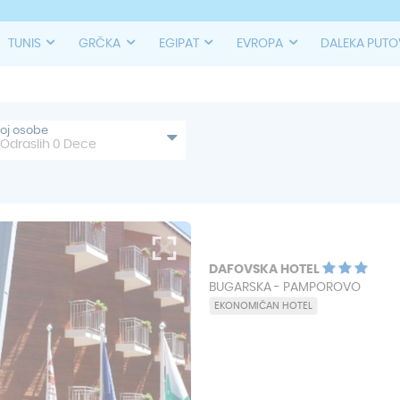
TUNIS
GRČKA
EGIPAT
EVROPA
DALEKA PUT
roj osobe
Odraslih
0
Dece
DAFOVSKA HOTEL
BUGARSKA - PAMPOROVO
EKONOMIČAN HOTEL