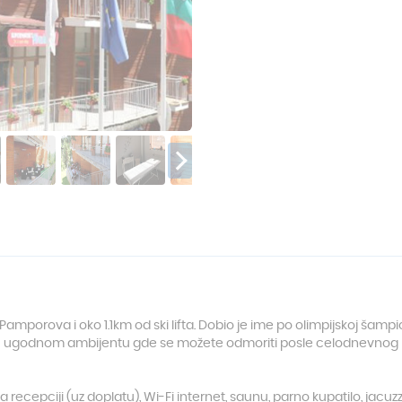
porova i oko 1.1km od ski lifta. Dobio je ime po olimpijskoj šampion
o u ugodnom ambijentu gde se možete odmoriti posle celodnevnog
a recepciji (uz doplatu), Wi-Fi internet, saunu, parno kupatilo, jacuzz