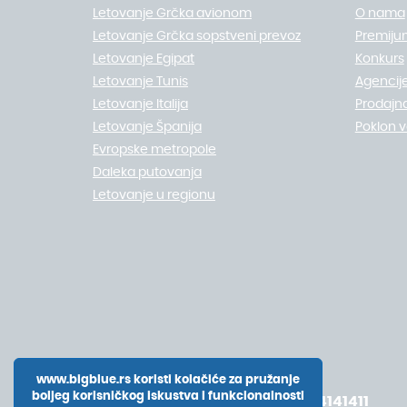
Letovanje Grčka avionom
O nama
Letovanje Grčka sopstveni prevoz
Premiju
Letovanje Egipat
Konkurs
Letovanje Tunis
Agencije
Letovanje Italija
Prodajn
Letovanje Španija
Poklon 
Evropske metropole
Daleka putovanja
Letovanje u regionu
www.bigblue.rs koristi kolačiće za pružanje
boljeg korisničkog iskustva i funkcionalnosti
+381 11 4141411