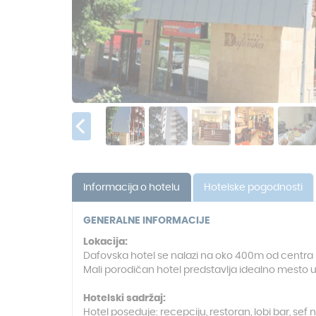
Informacija o hotelu
Hotelske pogodnosti
GENERALNE INFORMACIJE
Lokacija:
Dafovska hotel se nalazi na oko 400m od centra Pam
Mali porodičan hotel predstavlja idealno mest
Hotelski sadržaj:
Hotel poseduje: recepciju, restoran, lobi bar, sef n