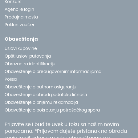
Konkurs
Agencije login
Prodajna mesta
Poklon vaučer
Obaveštenja
Uslovi kupovine
Opšti uslovi putovanja
Obrazac za identifikaciju
Obaveštenje o predugovornim informacijama
Polisa
Obaveštenje o putnom osiguranju
Obaveštenje o obradi podataka ličnosti
Obaveštenje o prijemu reklamacija
Obaveštenje o pokretanju potrošačkog spora
Prijavite se i budite uvek u toku sa našim novim
ponudama. *Prijavom dajete pristanak na obradu
svoje imejl adrese u svrhu obaveštavanja o