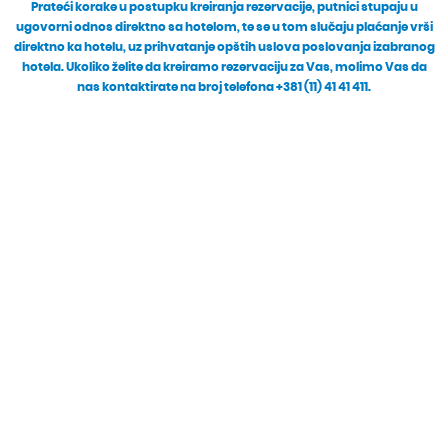
Prateći korake u postupku kreiranja rezervacije, putnici stupaju u
ugovorni odnos direktno sa hotelom, te se u tom slučaju plaćanje vrši
direktno ka hotelu, uz prihvatanje opštih uslova poslovanja izabranog
hotela. Ukoliko želite da kreiramo rezervaciju za Vas, molimo Vas da
nas kontaktirate na broj telefona +381 (11) 41 41 411.