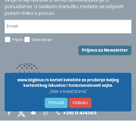
ponudama. U svakom trenutku možete se odjaviti
putem linka u poruci.
Prijavi
Odjavite se
Prijava za Newsletter
www.bigblue.rs koristi kolačiće za pružanje boljeg
korisničkog iskustva i funkcionalnosti sajta.
„Više o kolačićima“
Prihvati
Odbaci
+381 11 4141411