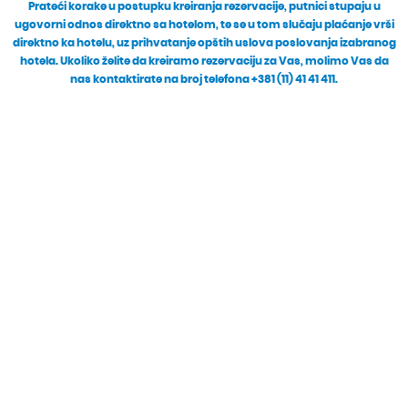
Prateći korake u postupku kreiranja rezervacije, putnici stupaju u
ugovorni odnos direktno sa hotelom, te se u tom slučaju plaćanje vrši
direktno ka hotelu, uz prihvatanje opštih uslova poslovanja izabranog
hotela. Ukoliko želite da kreiramo rezervaciju za Vas, molimo Vas da
nas kontaktirate na broj telefona +381 (11) 41 41 411.