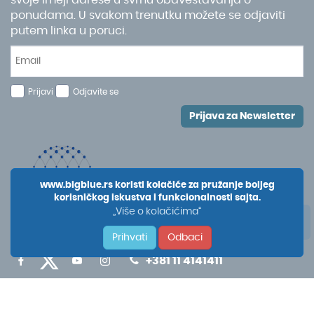
ponudama. U svakom trenutku možete se odjaviti
putem linka u poruci.
Prijavi
Odjavite se
Prijava za Newsletter
www.bigblue.rs koristi kolačiće za pružanje boljeg
korisničkog iskustva i funkcionalnosti sajta.
„Više o kolačićima“
Prihvati
Odbaci
+381 11 4141411