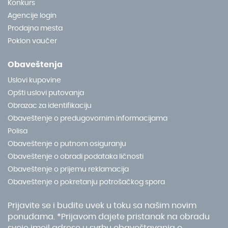
Konkurs
Agencije login
Prodajna mesta
Poklon vaučer
Obaveštenja
Uslovi kupovine
Opšti uslovi putovanja
Obrazac za identifikaciju
Obaveštenje o predugovornim informacijama
Polisa
Obaveštenje o putnom osiguranju
Obaveštenje o obradi podataka ličnosti
Obaveštenje o prijemu reklamacija
Obaveštenje o pokretanju potrošačkog spora
Prijavite se i budite uvek u toku sa našim novim
ponudama. *Prijavom dajete pristanak na obradu
svoje imejl adrese u svrhu obaveštavanja o