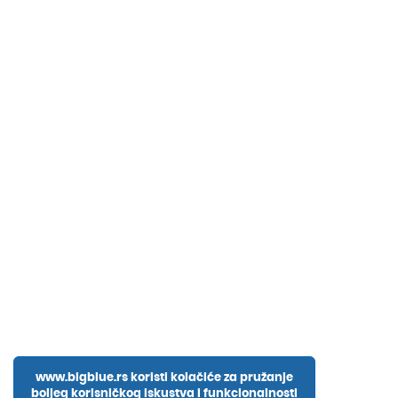
www.bigblue.rs koristi kolačiće za pružanje
boljeg korisničkog iskustva i funkcionalnosti