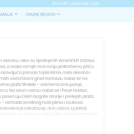
Kontakt
Agencije login
OVANJA
ONLINE REGION
m okeanu i deo su Sjedinjenih Američkih Država.
a, a svako od njih nosi svoju jedinstvenu priču.
aravajuća priroda, topla klima, miris okeana i
ah oseti.Glavni grad Honolulu nalazi se na
vena plaža Waikiki – savršena za kupanje,
nca. Na istom ostrvu nalazi se i Pearl Harbor,
 posećuju.Osim bogate istorije i prelepih plaža,
u – od tradicionalnog hula plesa i zvukova
estivala koji odražavaju duh ostrva. Ljubitelji
vulkane na Velikom ostrvu (Big Island), šetati kroz
itove, ili uživati u slapovima i dramatičnim
Kauai. Bilo da tražite avanturu, odmor na rajskim
edinstvenu kulturu i prirodu, Havaji su destinacija