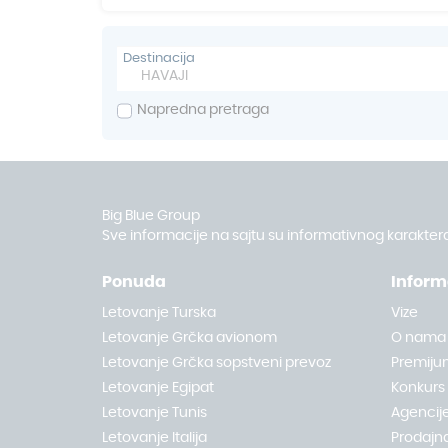
Destinacija
Napredna pretraga
Big Blue Group
Sve informacije na sajtu su informativnog karaktera
Ponuda
Inform
Letovanje Turska
Vize
Letovanje Grčka avionom
O nama
Letovanje Grčka sopstveni prevoz
Premiju
Letovanje Egipat
Konkurs
Letovanje Tunis
Agencije
Letovanje Italija
Prodajn