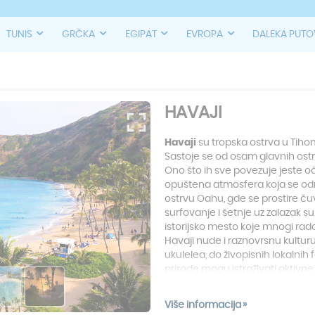
TUNIS
GRČKA
EGIPAT
EVROPA
DALEKA PUT
HAVAJI
Havaji
su tropska ostrva u Tiho
Sastoje se od osam glavnih ostrv
Ono što ih sve povezuje jeste oč
opuštena atmosfera koja se odm
ostrvu Oahu, gde se prostire ču
surfovanje i šetnje uz zalazak su
istorijsko mesto koje mnogi rado
Havaji nude i raznovrsnu kultur
ukulelea, do živopisnih lokalnih f
prirode mogu istraživati aktivne 
guste tropske šume, posmatrati k
liticama Napali obale na ostrvu 
Više informacija
plažama ili priliku da upoznate j