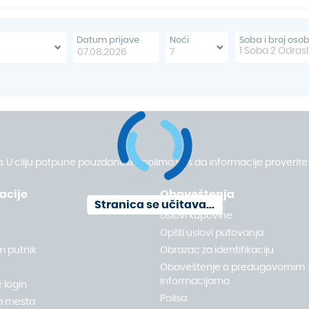
koja ispunjava sva očekivanja. 
osetiti toplinu lokalnog duha i 
samo mesto – to je doživljaj koji
Datum prijave
Noći
Soba i broj oso
1
Soba
2
Odrasl
. U cilju potpune pouzdanosti molimo vas da informacije proverite 
acije
Obaveštenja
Stranica se učitava...
Uslovi kupovine
Opšti uslovi putovanja
m putnik
Obrazac za identifikaciju
Obaveštenje o predugovornim
informacijama
 login
Polisa
a mesta