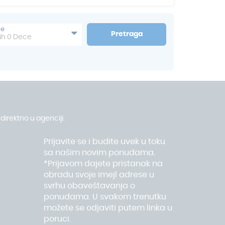
Svako ostrvo nudi nešto posebno, ali svuda ćete
prirodnu lepotu koja oduzima dah. Havaji nisu
 ostaje u srcu.
be
Pretraga
ih
0
Dece
direktno u agenciji.
Prijavite se i budite uvek u toku
sa našim novim ponudama.
*Prijavom dajete pristanak na
obradu svoje imejl adrese u
svrhu obaveštavanja o
ponudama. U svakom trenutku
možete se odjaviti putem linka u
poruci.