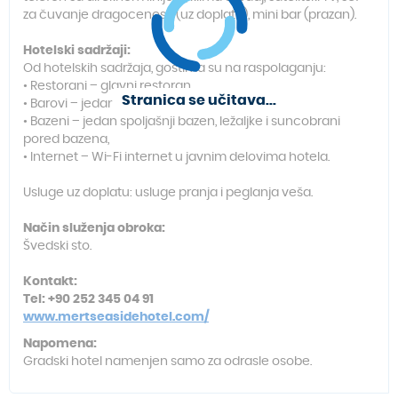
za čuvanje dragocenosti (uz doplatu), mini bar (prazan).
Hotelski sadržaji:
Od hotelskih sadržaja, gostima su na raspolaganju:
• Restorani – glavni restoran,
Stranica se učitava...
• Barovi – jedan bar,
• Bazeni – jedan spoljašnji bazen, ležaljke i suncobrani
pored bazena,
• Internet – Wi-Fi internet u javnim delovima hotela.
Usluge uz doplatu: usluge pranja i peglanja veša.
Način služenja obroka:
Švedski sto.
Kontakt:
Tel: +90 252 345 04 91
www.mertseasidehotel.com/
Napomena:
Gradski hotel namenjen samo za odrasle osobe.