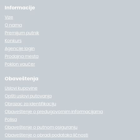
Informacije
Vize
O nama
Premijum putnik
Konkurs
Agencije login
Prodajna mesta
Poklon vaučer
Obaveštenja
Uslovi kupovine
Opšti uslovi putovanja
Obrazac za identifikaciju
Obaveštenje o predugovornim informacijama
Polisa
Obaveštenje o putnom osiguranju
Obaveštenje o obradi podataka ličnosti