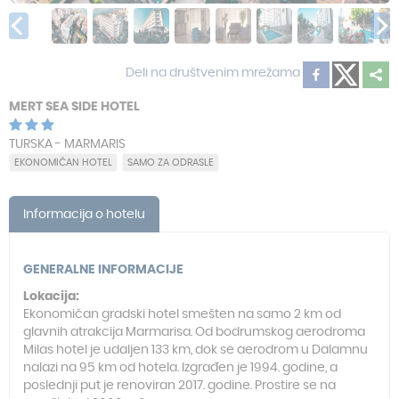
Deli na društvenim mrežama
MERT SEA SIDE HOTEL
TURSKA - MARMARIS
EKONOMIČAN HOTEL
SAMO ZA ODRASLE
Informacija o hotelu
GENERALNE INFORMACIJE
Lokacija:
Ekonomičan gradski hotel smešten na samo 2 km od
glavnih atrakcija Marmarisa. Od bodrumskog aerodroma
Milas hotel je udaljen 133 km, dok se aerodrom u Dalamnu
nalazi na 95 km od hotela. Izgrađen je 1994. godine, a
poslednji put je renoviran 2017. godine. Prostire se na