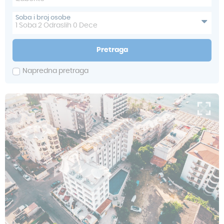
Soba i broj osobe
1
Soba
2
Odraslih
0
Dece
Pretraga
Napredna pretraga