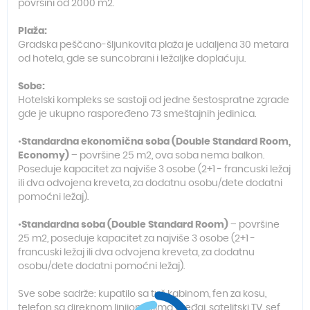
površini od 2000 m2.
Plaža:
Gradska peščano-šljunkovita plaža je udaljena 30 metara
od hotela, gde se suncobrani i ležaljke doplaćuju.
Sobe:
Hotelski kompleks se sastoji od jedne šestospratne zgrade
gde je ukupno raspoređeno 73 smeštajnih jedinica.
•Standardna ekonomična soba (Double Standard Room,
Economy)
– površine 25 m2, ova soba nema balkon.
Poseduje kapacitet za najviše 3 osobe (2+1 - francuski ležaj
ili dva odvojena kreveta, za dodatnu osobu/dete dodatni
pomoćni ležaj).
•Standardna soba (Double Standard Room)
– površine
25 m2, poseduje kapacitet za najviše 3 osobe (2+1 -
francuski ležaj ili dva odvojena kreveta, za dodatnu
osobu/dete dodatni pomoćni ležaj).
Sve sobe sadrže: kupatilo sa tuš kabinom, fen za kosu,
telefon sa direknom linijom, klima uređaj, satelitski TV, sef