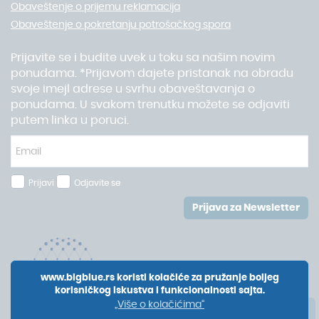
Obaveštenje o prijemu reklamacija
Obaveštenje o pokretanju potrošačkog spora
Prijavite se i budite uvek u toku sa našim novim
ponudama. *Prijavom dajete pristanak na obradu
svoje imejl adrese u svrhu obaveštavanja o
ponudama. U svakom trenutku možete se odjaviti
putem linka u poruci.
Prijavi
Odjavite se
Prijava za Newsletter
www.bigblue.rs koristi kolačiće za pružanje boljeg
korisničkog iskustva i funkcionalnosti sajta.
„Više o kolačićima“