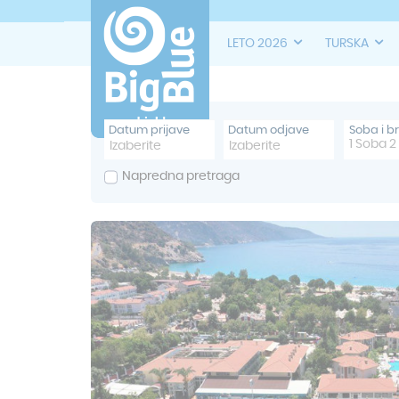
LETO 2026
TURSKA
Datum prijave
Datum odjave
Soba i b
1
Soba
2
Napredna pretraga