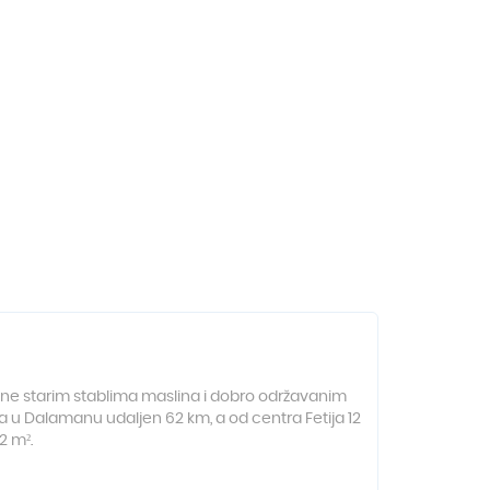
šene starim stablima maslina i dobro održavanim
oma u Dalamanu udaljen 62 km, a od centra Fetija 12
2 m².