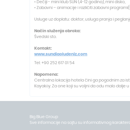
• Dečiji - mini klub SUN (4-12 godina), mini disko,
• Zabavni – animacije i različiti zabavni programi(
Usluge uz doplatu: doktor, usluga pranja i peglan
Način služenja obroka:
Švedski sto.
Kontakt:
www.sundiaoludeniz.com
Tel: +90 252 617 01 54
Napomena:
Centralna lokacija hotela čini ga pogodnim za istr
Kayaköy. Za one koji su voljni da odu malo dalje u
Big Blue Group
Sve informacije na sajtu su informativnog karaktera