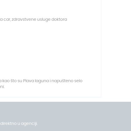
t a car, zdravstvene usluge doktora
ta kao što su Plava laguna i napušteno selo
ni
.
direktno u agenciji.