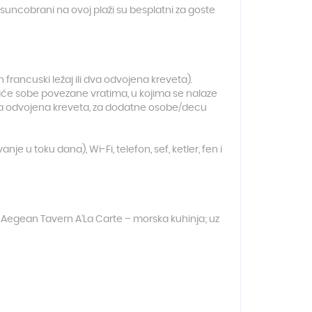
 suncobrani na ovoj plaži su besplatni za goste
francuski ležaj ili dva odvojena kreveta).
aće sobe povezane vratima, u kojima se nalaze
i dva odvojena kreveta, za dodatne osobe/decu
 u toku dana), Wi-Fi, telefon, sef, ketler, fen i
, Aegean Tavern A’La Carte – morska kuhinja; uz