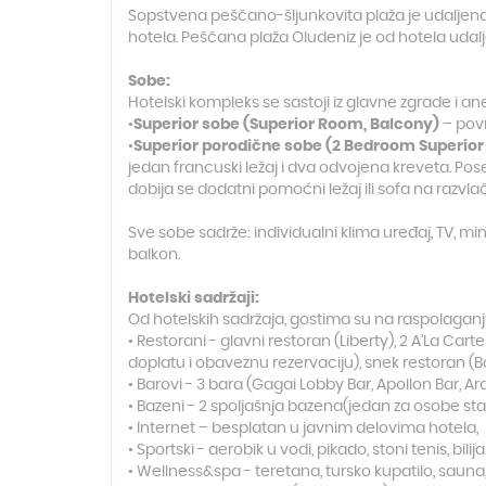
Sopstvena peščano-šljunkovita plaža je udaljena 1
hotela. Peščana plaža Oludeniz je od hotela udal
Sobe:
Hotelski kompleks se sastoji iz glavne zgrade i an
•
Superior sobe (Superior Room, Balcony)
– povr
•
Superior porodične sobe (2 Bedroom Superio
jedan francuski ležaj i dva odvojena kreveta. Pos
dobija se dodatni pomoćni ležaj ili sofa na razvla
Sve sobe sadrže: individualni klima uređaj, TV, mi
balkon.
Hotelski sadržaji:
Od hotelskih sadržaja, gostima su na raspolaganj
• Restorani - glavni restoran (Liberty), 2 A’La C
doplatu i obaveznu rezervaciju), snek restoran (Ba
• Barovi - 3 bara (Gagai Lobby Bar, Apollon Bar, Ar
• Bazeni - 2 spoljašnja bazena(jedan za osobe star
• Internet – besplatan u javnim delovima hotela,
• Sportski - aerobik u vodi, pikado, stoni tenis, bilij
• Wellness&spa - teretana, tursko kupatilo, sauna