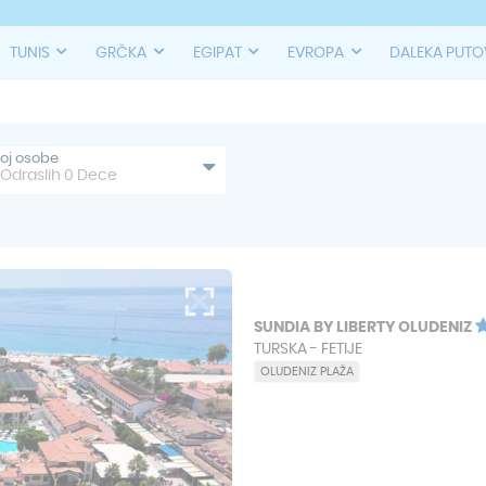
TUNIS
GRČKA
EGIPAT
EVROPA
DALEKA PUT
roj osobe
Odraslih
0
Dece
SUNDIA BY LIBERTY OLUDENIZ
TURSKA - FETIJE
OLUDENIZ PLAŽA