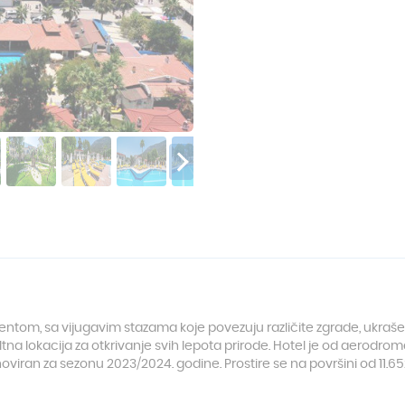
jentom, sa vijugavim stazama koje povezuju različite zgrade, ukra
ultna lokacija za otkrivanje svih lepota prirode. Hotel je od aerodr
noviran za sezonu 2023/2024. godine. Prostire se na površini od 11.65