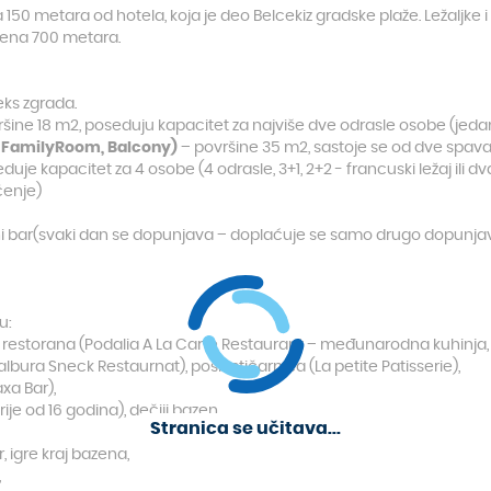
50 metara od hotela, koja je deo Belcekiz gradske plaže. Ležaljke i
jena 700 metara.
eks zgrada.
šine 18 m2, poseduju kapacitet za najviše dve odrasle osobe (jedan 
r FamilyRoom, Balcony)
– površine 35 m2, sastoje se od dve spav
eduje kapacitet za 4 osobe (4 odrasle, 3+1, 2+2 - francuski ležaj il
čenje)
ni bar(svaki dan se dopunjava – doplaćuje se samo drugo dopunjavanje
u:
arte restorana (Podalia A La Carte Restaurant – međunarodna kuhinja
lbura Sneck Restaurnat), poslastičarnica (La petite Patisserie),
axa Bar),
ije od 16 godina), dečiji bazen,
Stranica se učitava...
ar, igre kraj bazena,
,