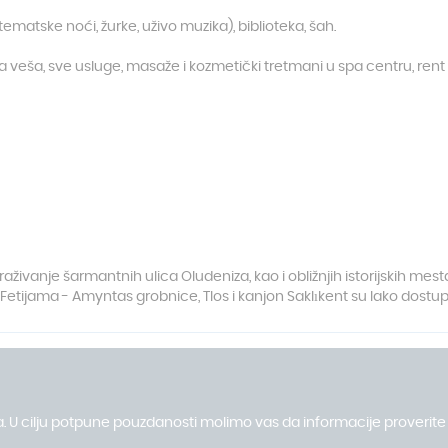
tematske noći, žurke, uživo muzika), biblioteka, šah.
ja veša, sve usluge, masaže i kozmetički tretmani u spa centru, ren
aživanje šarmantnih ulica Oludeniza, kao i obližnjih istorijskih mes
 Fetijama - Amyntas grobnice, Tlos i kanjon Saklıkent su lako dostup
. U cilju potpune pouzdanosti molimo vas da informacije proverite 