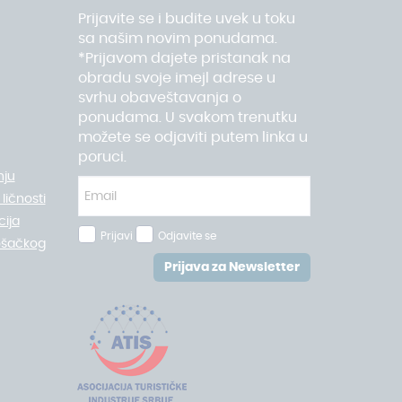
Prijavite se i budite uvek u toku
sa našim novim ponudama.
*Prijavom dajete pristanak na
obradu svoje imejl adrese u
svrhu obaveštavanja o
ponudama. U svakom trenutku
možete se odjaviti putem linka u
poruci.
nju
ličnosti
ija
Prijavi
Odjavite se
ošačkog
Prijava za Newsletter