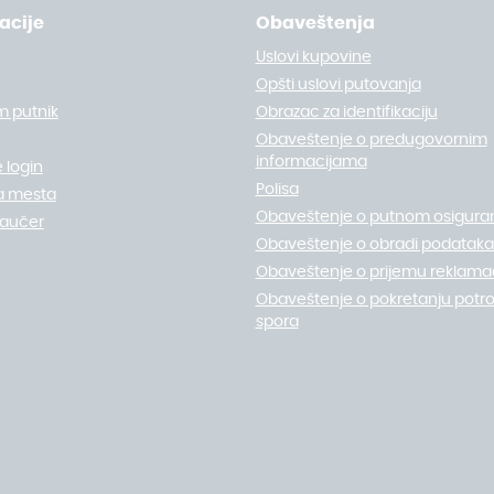
acije
Obaveštenja
Uslovi kupovine
Opšti uslovi putovanja
m putnik
Obrazac za identifikaciju
Obaveštenje o predugovornim
informacijama
 login
Polisa
a mesta
Obaveštenje o putnom osigura
vaučer
Obaveštenje o obradi podataka 
Obaveštenje o prijemu reklamac
Obaveštenje o pokretanju potr
spora