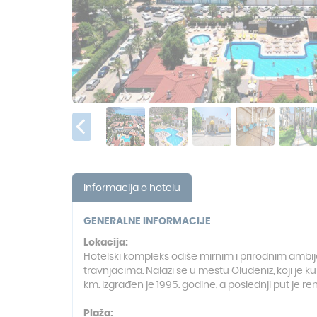
Informacija o hotelu
GENERALNE INFORMACIJE
Lokacija:
Hotelski kompleks odiše mirnim i prirodnim ambi
travnjacima. Nalazi se u mestu Oludeniz, koji je k
km. Izgrađen je 1995. godine, a poslednji put je re
Plaža: