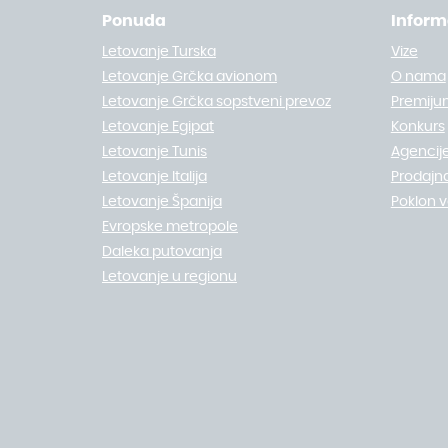
Ponuda
Inform
Letovanje Turska
Vize
Letovanje Grčka avionom
O nama
Letovanje Grčka sopstveni prevoz
Premiju
Letovanje Egipat
Konkurs
Letovanje Tunis
Agencije
Letovanje Italija
Prodajn
Letovanje Španija
Poklon 
Evropske metropole
Daleka putovanja
Letovanje u regionu