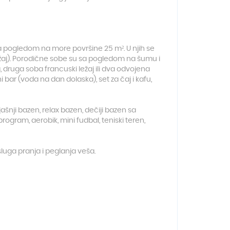
 pogledom na more površine 25 m². U njih se
ežaj). Porodične sobe su sa pogledom na šumu i
, druga soba francuski ležaj ili dva odvojena
ni bar (voda na dan dolaska), set za čaj i kafu,
jašnji bazen, relax bazen, dečiji bazen sa
program, aerobik, mini fudbal, teniski teren,
usluga pranja i peglanja veša.