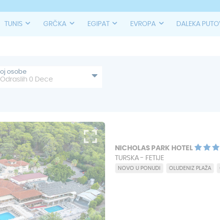
TUNIS
GRČKA
EGIPAT
EVROPA
DALEKA PUT
roj osobe
Odraslih
0
Dece
NICHOLAS PARK HOTEL
TURSKA - FETIJE
NOVO U PONUDI
OLUDENIZ PLAŽA