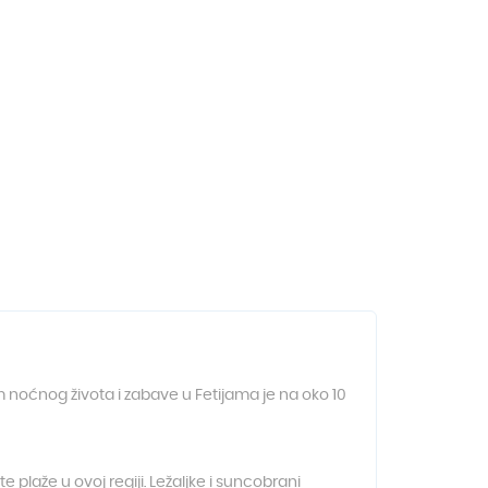
 noćnog života i zabave u Fetijama je na oko 10
e plaže u ovoj regiji. Ležaljke i suncobrani