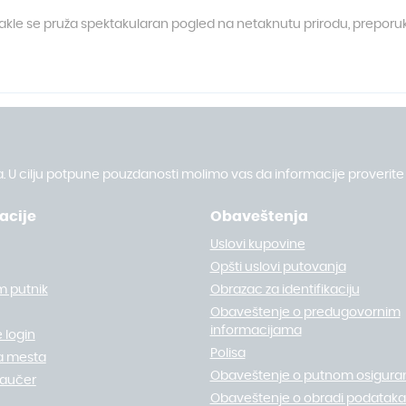
le se pruža spektakularan pogled na netaknutu prirodu, preporuka j
. U cilju potpune pouzdanosti molimo vas da informacije proverite 
acije
Obaveštenja
Uslovi kupovine
Opšti uslovi putovanja
m putnik
Obrazac za identifikaciju
Obaveštenje o predugovornim
informacijama
 login
Polisa
a mesta
Obaveštenje o putnom osigura
vaučer
Obaveštenje o obradi podataka 