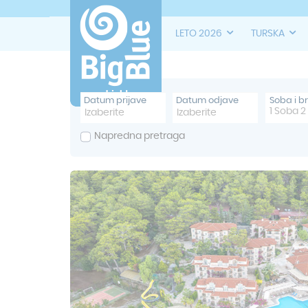
LETO 2026
TURSKA
Datum prijave
Datum odjave
Soba i b
1
Soba
2
Napredna pretraga