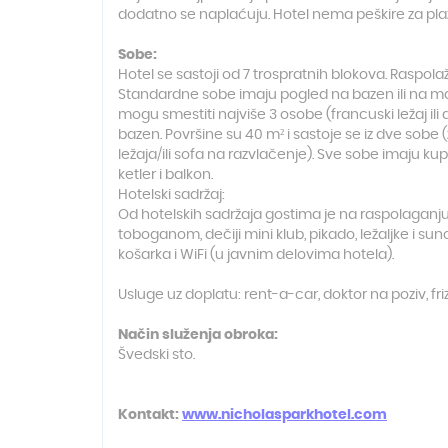
dodatno se naplaćuju. Hotel nema peškire za plaž
Sobe:
Hotel se sastoji od 7 trospratnih blokova. Raspol
Standardne sobe imaju pogled na bazen ili na mo
mogu smestiti najviše 3 osobe (francuski ležaj 
bazen. Površine su 40 m² i sastoje se iz dve sobe 
ležaja/ili sofa na razvlačenje). Sve sobe imaju kupat
ketler i balkon.
Hotelski sadržaj:
Od hotelskih sadržaja gostima je na raspolaganju: g
toboganom, dečiji mini klub, pikado, ležaljke i sun
košarka i WiFi (u javnim delovima hotela).
Usluge uz doplatu: rent-a-car, doktor na poziv, friz
Način služenja obroka:
Švedski sto.
Kontakt:
www.nicholasparkhotel.com