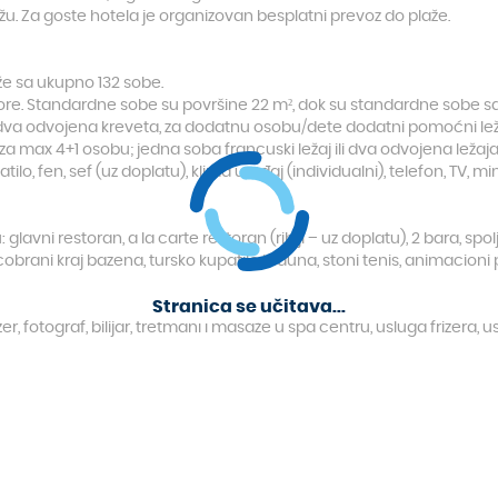
u. Za goste hotela je organizovan besplatni prevoz do plaže.
aže sa ukupno 132 sobe.
re. Standardne sobe su površine 22 m², dok su standardne sobe sa
ili dva odvojena kreveta, za dodatnu osobu/dete dodatni pomoćni l
(za max 4+1 osobu; jedna soba francuski ležaj ili dva odvojena ležaja
ilo, fen, sef (uz doplatu), klima uređaj (individualni), telefon, TV, mi
lavni restoran, a la carte restoran (riblji – uz doplatu), 2 bara, spol
cobrani kraj bazena, tursko kupatilo i sauna, stoni tenis, animacioni 
Stranica se učitava...
er, fotograf, bilijar, tretmani i masaže u spa centru, usluga frizera, 