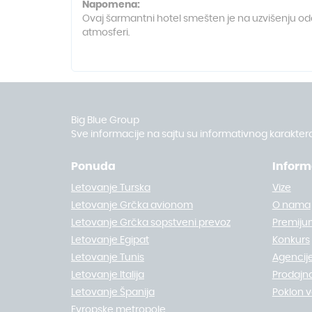
Napomena:
Ovaj šarmantni hotel smešten je na uzvišenju odak
atmosferi.
Big Blue Group
Sve informacije na sajtu su informativnog karaktera
Ponuda
Inform
Letovanje Turska
Vize
Letovanje Grčka avionom
O nama
Letovanje Grčka sopstveni prevoz
Premiju
Letovanje Egipat
Konkurs
Letovanje Tunis
Agencije
Letovanje Italija
Prodajn
Letovanje Španija
Poklon 
Evropske metropole