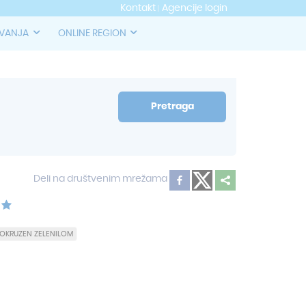
Kontakt
Agencije login
OVANJA
ONLINE REGION
Pretraga
Deli na društvenim mrežama
OKRUZEN ZELENILOM