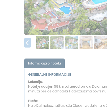
Informacija o hotelu
GENERALNE INFORMACIJE
Lokacija:
Hotel je udaljen 58 km od aerodroma u Dalamanu, 
minuta pešice od hotela. Hotel zauzima površinu 
Plaža:
Najbliža i najpoznatija plaža Oludeniz udaljena je 3