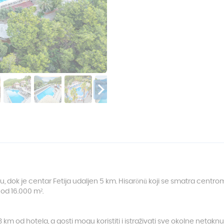
dok je centar Fetija udaljen 5 km. Hisarönü koji se smatra centrom
od 16.000 m².
 km od hotela, a gosti mogu koristiti i istraživati sve okolne netaknut