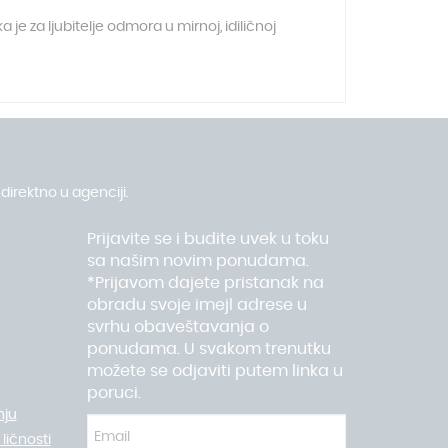
e za ljubitelje odmora u mirnoj, idiličnoj
direktno u agenciji.
Prijavite se i budite uvek u toku
sa našim novim ponudama.
*Prijavom dajete pristanak na
obradu svoje imejl adrese u
svrhu obaveštavanja o
ponudama. U svakom trenutku
možete se odjaviti putem linka u
poruci.
nju
ličnosti