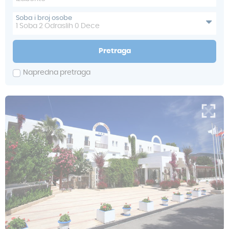
Soba i broj osobe
1
Soba
2
Odraslih
0
Dece
Pretraga
Napredna pretraga