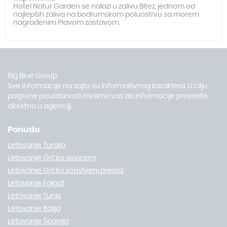
Hotel Natur Garden se nalazi u zalivu Bitez, jednom od
najlepših zaliva na bodrumskom poluostrvu sa morem
nagrađenim Plavom zastavom.
Big Blue Group
Sve informacije na sajtu su informativnog karaktera. U cilju
potpune pouzdanosti molimo vas da informacije proverite
direktno u agenciji.
Ponuda
Letovanje Turska
Letovanje Grčka avionom
Letovanje Grčka sopstveni prevoz
Letovanje Egipat
Letovanje Tunis
Letovanje Italija
Letovanje Španija