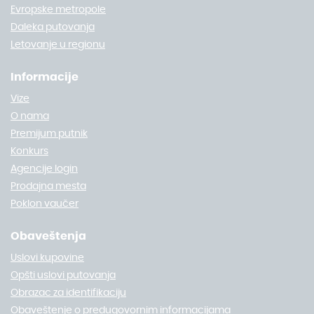
Evropske metropole
Daleka putovanja
Letovanje u regionu
Informacije
Vize
O nama
Premijum putnik
Konkurs
Agencije login
Prodajna mesta
Poklon vaučer
Obaveštenja
Uslovi kupovine
Opšti uslovi putovanja
Obrazac za identifikaciju
Obaveštenje o predugovornim informacijama