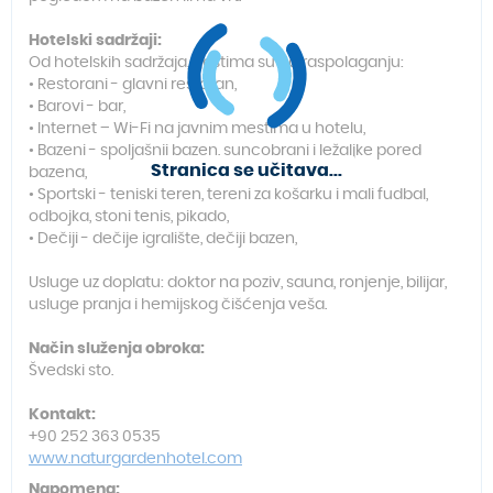
Hotelski sadržaji:
Od hotelskih sadržaja, gostima su na raspolaganju:
• Restorani - glavni restoran,
• Barovi - bar,
• Internet – Wi-Fi na javnim mestima u hotelu,
• Bazeni - spoljašnji bazen, suncobrani i ležaljke pored
Stranica se učitava...
bazena,
• Sportski - teniski teren, tereni za košarku i mali fudbal,
odbojka, stoni tenis, pikado,
• Dečiji - dečije igralište, dečiji bazen,
Usluge uz doplatu: doktor na poziv, sauna, ronjenje, bilijar,
usluge pranja i hemijskog čišćenja veša.
Način služenja obroka:
Švedski sto.
Kontakt:
+90 252 363 0535
www.naturgardenhotel.com
Napomena: