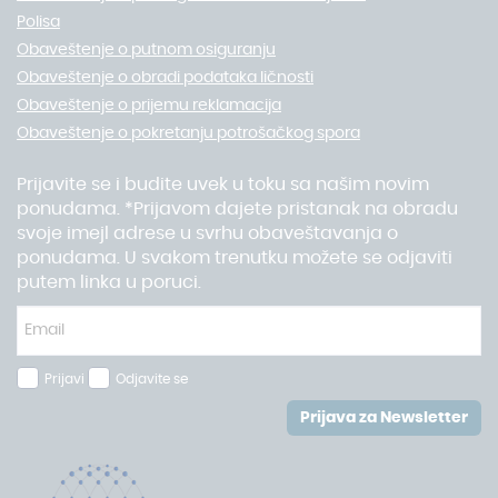
Polisa
Obaveštenje o putnom osiguranju
Obaveštenje o obradi podataka ličnosti
Obaveštenje o prijemu reklamacija
Obaveštenje o pokretanju potrošačkog spora
Prijavite se i budite uvek u toku sa našim novim
ponudama. *Prijavom dajete pristanak na obradu
svoje imejl adrese u svrhu obaveštavanja o
ponudama. U svakom trenutku možete se odjaviti
putem linka u poruci.
Prijavi
Odjavite se
Prijava za Newsletter