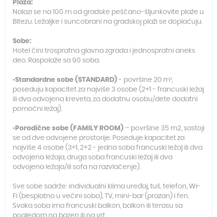
Plaža:
Nalazi se na 100 m od gradske peščano-šljunkovite plaže u
Bitezu. Ležaljke i suncobrani na gradskoj plaži se doplaćuju.
Sobe:
Hotel čini trospratna glavna zgrada i jednospratni aneks
deo. Raspolaže sa 90 soba.
•
Standardne sobe (STANDARD)
- površine 20 m²,
poseduju kapacitet za najviše 3 osobe (2+1 - francuski ležaj
ili dva odvojena kreveta, za dodatnu osobu/dete dodatni
pomoćni ležaj).
•
Porodične sobe (FAMILY ROOM)
– površine 35 m2, sastoji
se od dve odvojene prostorije. Poseduje kapacitet za
najviše 4 osobe (3+1, 2+2 - jedna soba francuski ležaj ili dva
odvojena ležaja, druga soba francuski ležaj ili dva
odvojena ležaja/ili sofa na razvlačenje).
Sve sobe sadrže: individualni klima uređaj, tuš, telefon, Wi-
Fi (besplatno u većini soba), TV, mini-bar (prazan) i fen.
Svaka soba ima francuski balkon, balkon ili terasu sa
pogledom na bazen ili na vrt.