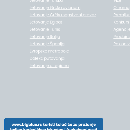
Letovanje Turska
Vize
Letovanje Grčka avionom
O nama
Letovanje Grčka sopstveni prevoz
Premiju
Letovanje Egipat
Konkurs
Letovanje Tunis
Agencije
Letovanje Italija
Prodajn
Letovanje Španija
Poklon 
Evropske metropole
Daleka putovanja
Letovanje u regionu
www.bigblue.rs koristi kolačiće za pružanje