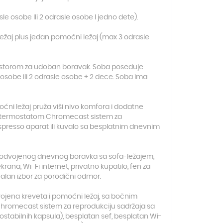
e osobe Ili 2 odrasle osobe I jedno dete).
ležaj plus jedan pomoćni ležaj (max 3 odrasle
storom za udoban boravak. Soba poseduje
le osobe ili 2 odrasle osobe + 2 dece. Soba ima
oćni ležaj pruža viši nivo komfora i dodatne
sa termostatom Chromecast sistem za
nespresso aparat ili kuvalo sa besplatnim dnevnim
a i odvojenog dnevnog boravka sa sofa-ležajem,
ana, Wi-Fi internet, privatno kupatilo, fen za
ealan izbor za porodični odmor.
ojena kreveta i pomoćni ležaj, sa bočnim
 chromecast sistem za reprodukciju sadržaja sa
stabilnih kapsula), besplatan sef, besplatan Wi-