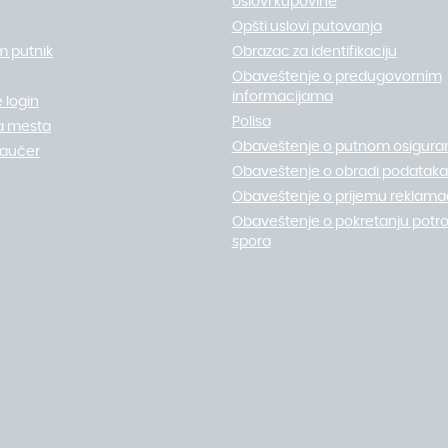
Uslovi kupovine
Opšti uslovi putovanja
m putnik
Obrazac za identifikaciju
Obaveštenje o predugovornim
informacijama
 login
Polisa
a mesta
Obaveštenje o putnom osigura
vaučer
Obaveštenje o obradi podataka 
Obaveštenje o prijemu reklamac
Obaveštenje o pokretanju potr
spora