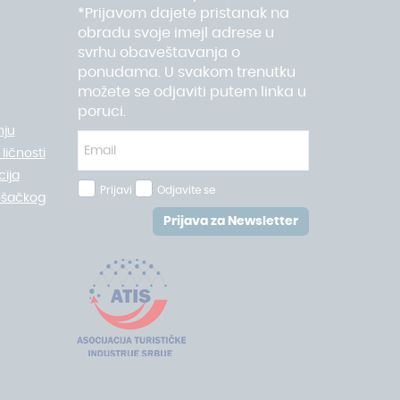
*Prijavom dajete pristanak na
obradu svoje imejl adrese u
svrhu obaveštavanja o
ponudama. U svakom trenutku
možete se odjaviti putem linka u
poruci.
nju
ličnosti
ija
Prijavi
Odjavite se
ošačkog
Prijava za Newsletter