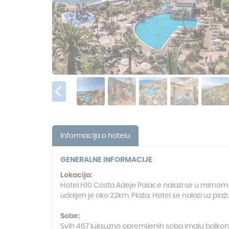
Informacija o hotelu
GENERALNE INFORMACIJE
Lokacija
:
Hotel H10 Costa Adeje Palace nalazi se u mirnom d
udaljen je oko 22km. Plaža: Hotel se nalazi uz pl
Sobe:
Svih 467 luksuzno opremljenih soba imaju balkon ili