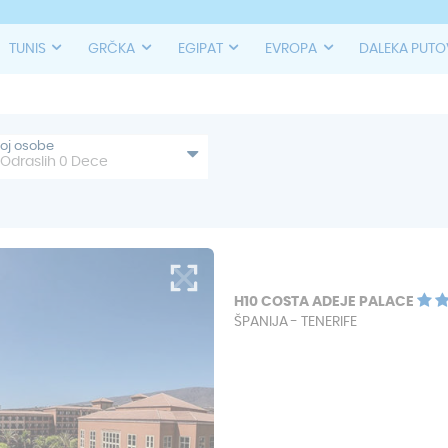
TUNIS
GRČKA
EGIPAT
EVROPA
DALEKA PUT
roj osobe
Odraslih
0
Dece
H10 COSTA ADEJE PALACE
ŠPANIJA - TENERIFE