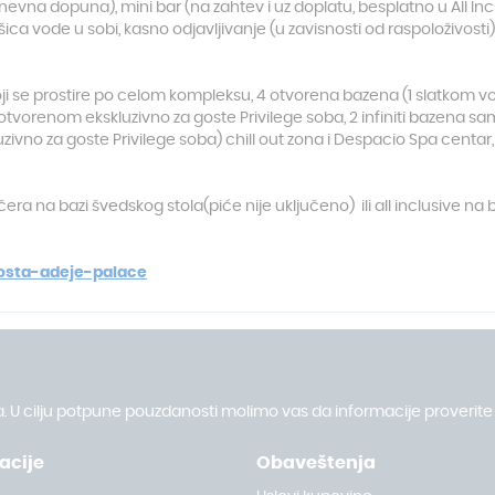
nevna dopuna), mini bar (na zahtev i uz doplatu, besplatno u All Inc
ica vode u sobi, kasno odjavljivanje (u zavisnosti od raspoloživosti)
koji se prostire po celom kompleksu, 4 otvorena bazena (1 slatkom v
otvorenom ekskluzivno za goste Privilege soba, 2 infiniti bazena 
ivno za goste Privilege soba) chill out zona i Despacio Spa centar, 
 na bazi švedskog stola(piće nije uključeno) ili all inclusive na b
osta-adeje-palace
. U cilju potpune pouzdanosti molimo vas da informacije proverite 
acije
Obaveštenja