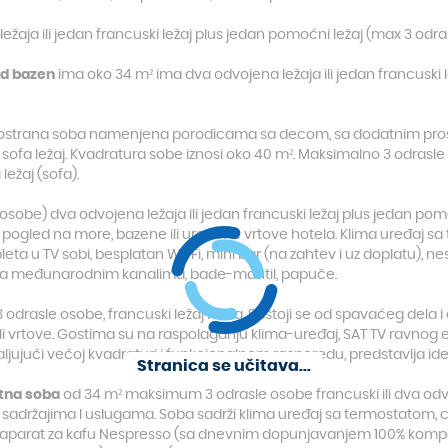
aja ili jedan francuski ležaj plus jedan pomoćni ležaj (max 3 odrasl
ed bazen
ima oko 34 m² ima dva odvojena ležaja ili jedan francuski 
rostrana soba namenjena porodicama sa decom, sa dodatnim pro
der i sofa ležaj. Kvadratura sobe iznosi oko 40 m². Maksimalno 3 odras
ležaj (sofa).
osobe) dva odvojena ležaja ili jedan francuski ležaj plus jedan pom
 pogled na more, bazene ili uređene vrtove hotela. Klima uređaj 
leta u TV sobi, besplatan Wi-Fi, mini bar (na zahtev i uz doplatu), 
" sa međunarodnim kanalima, bade-mantil, papuče.
odrasle osobe, francuski ležaj i sofa. Sastoji se od spavaćeg del
i vrtove. Gostima su na raspolaganju klima-uređaj, SAT TV ravnog ekr
ljujući većoj kvadraturi i funkcionalnom rasporedu, predstavlja id
Stranica se učitava...
ntna soba
od 34 m² maksimum 3 odrasle osobe francuski ili dva odv
e sadržajima I uslugama. Soba sadrži klima uređaj sa termostatom,
tan aparat za kafu Nespresso (sa dnevnim dopunjavanjem 100% kompo