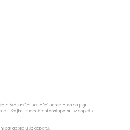
 šetalište. Od “Reina Sofia” aerodroma na jugu
ma. Ležaljke i suncobrani dostupni su uz doplatu.
ni bar dobijaju uz doplatu.