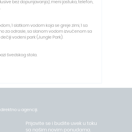
lusive bez dopunjavanja), meni jastuka, telefon,
.
odom, 1 slatkom vodom koja se greje zimi, 1 sa
samo za odrasle, sa slanom vodom izvučenom sa
dečiji vodeni park (Jungle Park).
azi švedskog stola.
direktno u agenciji.
Prijavite se i budite uvek u toku
sa našim novim ponudama.