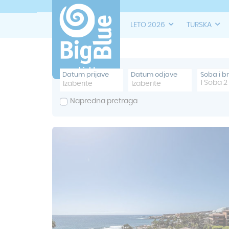
LETO 2026
TURSKA
Datum prijave
Datum odjave
Soba i b
1
Soba
2
Napredna pretraga