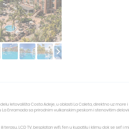
elu letovališta Costa Adeje, u oblasti La Caleta, direktno uz more i
ažu La Enramada sa prirodnim vulkanskim peskom i stenovitim delovi
 terasu, LCD TV, besplatan wifi, fen u kupatilu i klimu dok se sef i mi