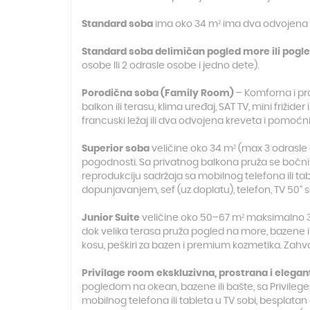
Standard soba
ima oko 34 m² ima dva odvojena lež
Standard soba delimičan pogled more ili pogl
osobe Ili 2 odrasle osobe i jedno dete).
Porodična soba (Family Room)
– Komforna i p
balkon ili terasu, klima uređaj, SAT TV, mini friži
francuski ležaj ili dva odvojena kreveta i pomoćni 
Superior soba
veličine oko 34 m² (max 3 odrasle 
pogodnosti. Sa privatnog balkona pruža se bočni
reprodukciju sadržaja sa mobilnog telefona ili tab
dopunjavanjem, sef (uz doplatu), telefon, TV 50
Junior Suite
veličine oko 50–67 m² maksimalno 3 
dok velika terasa pruža pogled na more, bazene il
kosu, peškiri za bazen i premium kozmetika. Zahva
Privilage room ekskluzivna, prostrana i elega
pogledom na okean, bazene ili bašte, sa Privileg
mobilnog telefona ili tableta u TV sobi, bespla