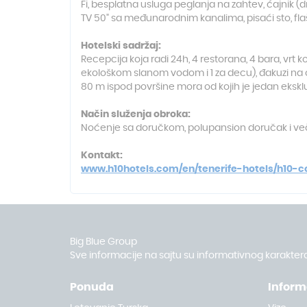
Fi, besplatna usluga peglanja na zahtev, ćajnik (d
TV 50" sa međunarodnim kanalima, pisaći sto, flaš
Hotelski sadržaj:
Recepcija koja radi 24h, 4 restorana, 4 bara, vrt 
ekološkom slanom vodom i 1 za decu), đakuzi na 
80 m ispod površine mora od kojih je jedan ekskluz
Način služenja obroka:
Noćenje sa doručkom, polupansion doručak i večera
Kontakt:
www.h10hotels.com/en/tenerife-hotels/h10-c
Big Blue Group
Sve informacije na sajtu su informativnog karaktera
Ponuda
Inform