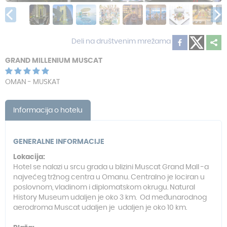
Deli na društvenim mrežama
GRAND MILLENIUM MUSCAT
OMAN - MUSKAT
Informacija o hotelu
GENERALNE INFORMACIJE
Lokacija:
Hotel se nalazi u srcu grada u blizini Muscat Grand Mall -a
najvećeg tržnog centra u Omanu. Centralno je lociran u
poslovnom, vladinom i diplomatskom okrugu. Natural
History Museum udaljen je oko 3 km. Od međunarodnog
aerodroma Muscat udaljen je udaljen je oko 10 km.