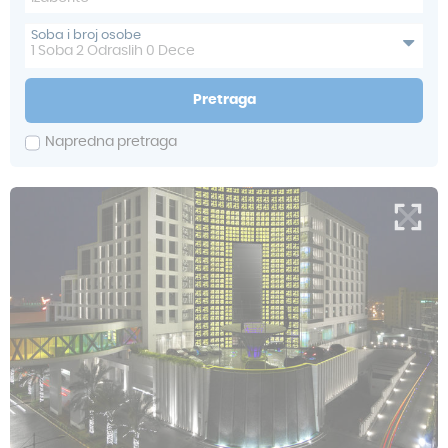
Soba i broj osobe
1
Soba
2
Odraslih
0
Dece
Pretraga
Napredna pretraga