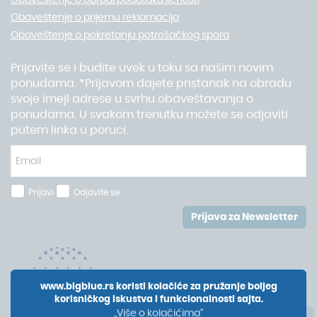
Obaveštenje o obradi podataka ličnosti
Obaveštenje o prijemu reklamacija
Obaveštenje o pokretanju potrošačkog spora
Prijavite se i budite uvek u toku sa našim novim
ponudama. *Prijavom dajete pristanak na obradu
svoje imejl adrese u svrhu obaveštavanja o
ponudama. U svakom trenutku možete se odjaviti
putem linka u poruci.
Prijavi
Odjavite se
Prijava za Newsletter
www.bigblue.rs koristi kolačiće za pružanje boljeg
korisničkog iskustva i funkcionalnosti sajta.
„Više o kolačićima“