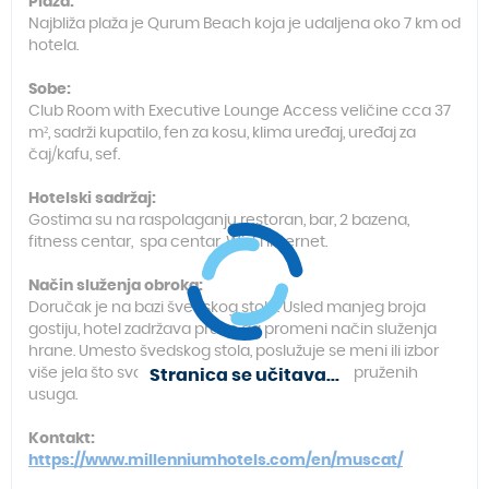
Plaža:
Najbliža plaža je Qurum Beach koja je udaljena oko 7 km od
hotela.
Sobe:
Club Room with Executive Lounge Access veličine cca 37
m², sadrži kupatilo, fen za kosu, klima uređaj, uređaj za
čaj/kafu, sef.
Hotelski sadržaj:
Gostima su na raspolaganju restoran, bar, 2 bazena,
fitness centar, spa centar, Wi-Fi internet.
Način služenja obroka:
Doručak je na bazi švedskog stola. Usled manjeg broja
gostiju, hotel zadržava pravo da promeni način služenja
hrane. Umesto švedskog stola, poslužuje se meni ili izbor
više jela što svakako neće uticati na kvalitet pruženih
Stranica se učitava...
usuga.
Kontakt:
https://www.millenniumhotels.com/en/muscat/