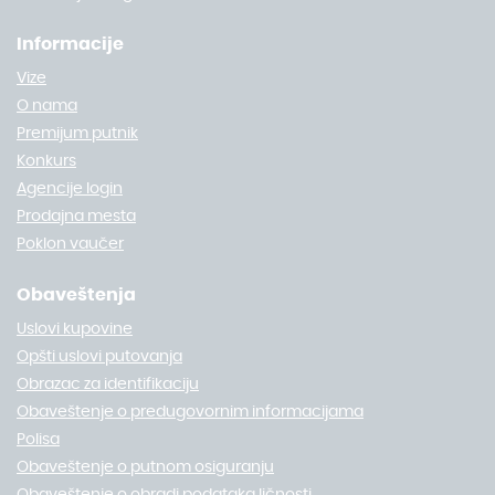
Informacije
Vize
O nama
Premijum putnik
Konkurs
Agencije login
Prodajna mesta
Poklon vaučer
Obaveštenja
Uslovi kupovine
Opšti uslovi putovanja
Obrazac za identifikaciju
Obaveštenje o predugovornim informacijama
Polisa
Obaveštenje o putnom osiguranju