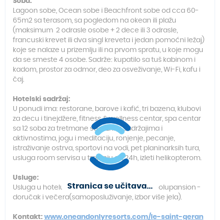
Soba:
Lagoon sobe, Ocean sobe i Beachfront sobe od cca 60-
65m2 sa terasom, sa pogledom na okean ili plažu
(maksimum 2 odrasle osobe + 2 dece ili 3 odrasle,
francuski krevet ili dva singl kreveta i jedan pomoćni ležaj)
koje se nalaze u prizemlju ili na prvom spratu, u koje mogu
da se smeste 4 osobe. Sadrže: kupatilo sa tuš kabinom i
kadom, prostor za odmor, deo za osveživanje, Wi-Fi, kafu i
čaj.
Hotelski sadržaj:
U ponudi ima: restorane, barove i kafić, tri bazena, klubovi
za decu i tinejdžere, fitness & wellness centar, spa centar
sa 12 soba za tretmane sa raznim sadržajima i
aktivnostima, jogu i meditaciju, ronjenje, pecanje,
istraživanje ostrva, sportovi na vodi, pet planinarksih tura,
usluga room servisa u trajanju od 24h, izleti helikopterom.
Usluge:
Stranica se učitava...
Usluga u hotelu je noćenje sa doručkom ili polupansion -
doručak i večera(samoposluživanje, izbor više jela).
Kontakt:
www.oneandonlyresorts.com/le-saint-geran