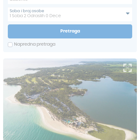
Soba i broj osobe
1
Soba
2
Odraslih
0
Dece
Pretraga
Napredna pretraga