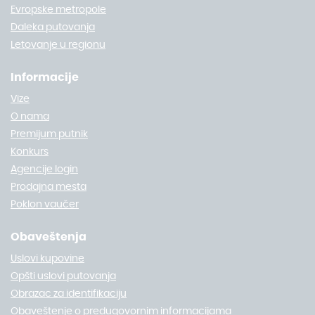
Evropske metropole
Daleka putovanja
Letovanje u regionu
Informacije
Vize
O nama
Premijum putnik
Konkurs
Agencije login
Prodajna mesta
Poklon vaučer
Obaveštenja
Uslovi kupovine
Opšti uslovi putovanja
Obrazac za identifikaciju
Obaveštenje o predugovornim informacijama