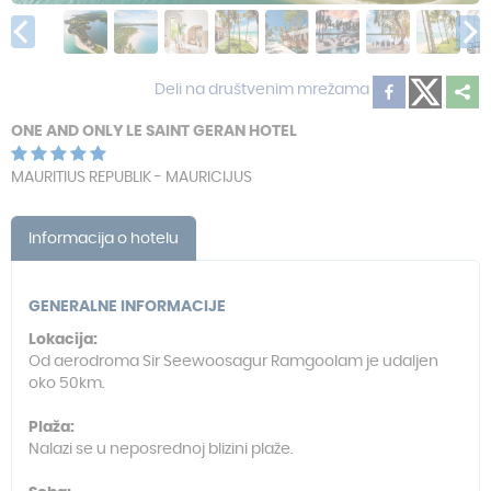
Deli na društvenim mrežama
ONE AND ONLY LE SAINT GERAN HOTEL
MAURITIUS REPUBLIK - MAURICIJUS
Informacija o hotelu
GENERALNE INFORMACIJE
Lokacija:
Od aerodroma Sir Seewoosagur Ramgoolam je udaljen
oko 50km.
Plaža:
Nalazi se u neposrednoj blizini plaže.