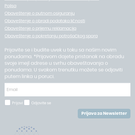
Polisa
Obaveštenje o putnom osiguranju
Obaveštenje o obradi podataka ličnosti
Obaveštenje o prijemu reklamacija
Obaveštenje o pokretanju potrošačkog spora
Prijavite se i budite uvek u toku sa našim novim
ponudama. *Prijavom dajete pristanak na obradu
svoje imejl adrese u svrhu obaveštavanja o
ponudama. U svakom trenutku možete se odjaviti
putem linka u poruci.
Prijavi
Odjavite se
Prijava za Newsletter