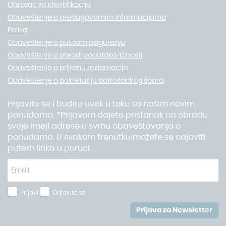
Obrazac za identifikaciju
Obaveštenje o predugovornim informacijama
Polisa
Obaveštenje o putnom osiguranju
Obaveštenje o obradi podataka ličnosti
Obaveštenje o prijemu reklamacija
Obaveštenje o pokretanju potrošačkog spora
Prijavite se i budite uvek u toku sa našim novim
ponudama. *Prijavom dajete pristanak na obradu
svoje imejl adrese u svrhu obaveštavanja o
ponudama. U svakom trenutku možete se odjaviti
putem linka u poruci.
Prijavi
Odjavite se
Prijava za Newsletter