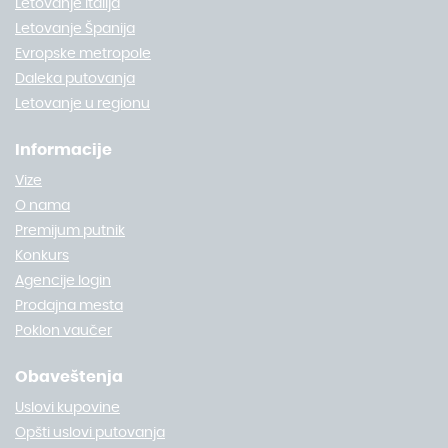
Letovanje Italija
Letovanje Španija
Evropske metropole
Daleka putovanja
Letovanje u regionu
Informacije
Vize
O nama
Premijum putnik
Konkurs
Agencije login
Prodajna mesta
Poklon vaučer
Obaveštenja
Uslovi kupovine
Opšti uslovi putovanja