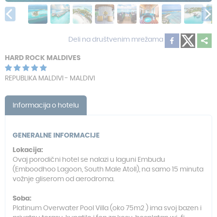
Deli na društvenim mrežama
HARD ROCK MALDIVES
REPUBLIKA MALDIVI - MALDIVI
Informacija o hotelu
GENERALNE INFORMACIJE
Lokacija:
Ovaj porodični hotel se nalazi u laguni Embudu
(Emboodhoo Lagoon, South Male Atoll), na samo 15 minuta
vožnje gliserom od aerodroma.
Soba:
Platinum Overwater Pool Villa (oko 75m2 ) ima svoj bazen i