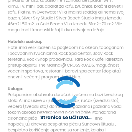
privatnu terasu, kupatilo i fen za kosu, besplatan wi-fi,
klimu, TV, mini-bar, aparat za kafu, zvučnike, bračni kreveti i
sofu. Platinum Overwater Villa ima isti sadržaj, ali nema svoj
bazen. Silver Sky Studio i Silver Beach Studio imaju između
46m2 i 50m2 , a Gold Beach Villa između 61m2 -70 m2. Vile
mogu imati francuski ležaj ili dva odvojena ležaja.
Hotelski sadržaj:
Hotel ima veliki bazen sa pogledom na okean, toboganom
i podvodnim zvučnicima, Rock Spa centar, Body Rock
teretanu, Rock Shop prodavnicu, Hard Rock Kafe i direktan
pristup objektu The Marina @ CROSSROADS, mogućnost
vodenih sportova, restorani i barovi, spa centar (doplata),
dnevni i večernji program, dečiji klub.
Usluga:
Polupansion obuhvata doručak i večeru na bazi švedskog
stola. All inclusive uključuje: Doručak, ručak (švedski sto),
večera (švedski sto), domaća negazirana i gazirana voda
tokom obroka, bezalkoholna pića na čaše, standardna
Stranica se učitava...
alkoholna pića na čaše (ostala pića se dodatno
naplaćuju), dnevna besplatna pića u Sundovn Ritualu ,
besplatno korišćenje opreme za ronjenje, kajaka i