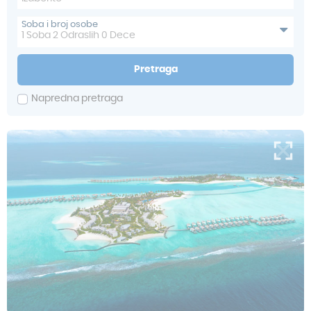
Soba i broj osobe
1
Soba
2
Odraslih
0
Dece
Pretraga
Napredna pretraga