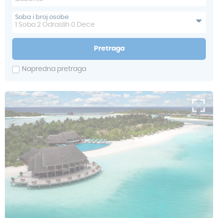
Soba i broj osobe
1
Soba
2
Odraslih
0
Dece
Pretraga
Napredna pretraga