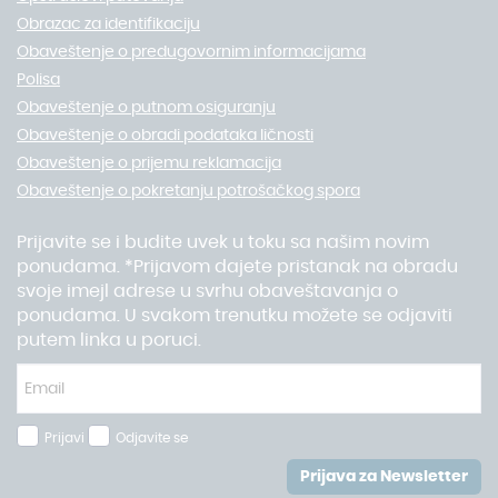
Obrazac za identifikaciju
Obaveštenje o predugovornim informacijama
Polisa
Obaveštenje o putnom osiguranju
Obaveštenje o obradi podataka ličnosti
Obaveštenje o prijemu reklamacija
Obaveštenje o pokretanju potrošačkog spora
Prijavite se i budite uvek u toku sa našim novim
ponudama. *Prijavom dajete pristanak na obradu
svoje imejl adrese u svrhu obaveštavanja o
ponudama. U svakom trenutku možete se odjaviti
putem linka u poruci.
Prijavi
Odjavite se
Prijava za Newsletter