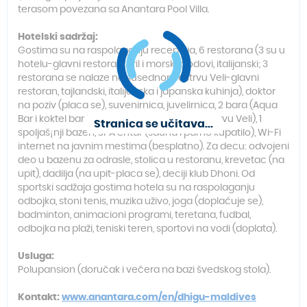
terasom povezana sa Anantara Pool Villa.
Hotelski sadržaj:
Gostima su na raspolaganju recepcija, 6 restorana (3 su u
hotelu-glavni restoran, gril i morski plodovi, italijanski; 3
restorana se nalaze na susednom ostrvu Veli-glavni
restoran, tajlandski, italijanska i japanska kuhinja), doktor
na poziv (placa se), suvenirnica, juvelirnica, 2 bara (Aqua
Bar i koktel bar i Dhoni bar na susednom ostrvu Veli), 1
Stranica se učitava...
spoljaš¡nji bazen, SPA cntar (sauna i parno kupatilo), Wi-Fi
internet na javnim mestima (besplatno). Za decu: odvojeni
deo u bazenu za odrasle, stolica u restoranu, krevetac (na
upit), dadilja (na upit-placa se), deciji klub Dhoni. Od
sportski sadžaja gostima hotela su na raspolaganju
odbojka, stoni tenis, muzika uživo, joga (doplaćuje se),
badminton, animacioni programi, teretana, fudbal,
odbojka na plaži, teniski teren, sportovi na vodi (doplata).
Usluga:
Polupansion (doručak i večera na bazi švedskog stola).
Kontakt:
www.anantara.com/en/dhigu-maldives