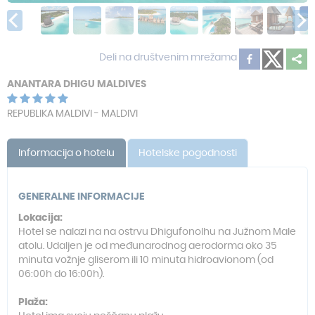
Deli na društvenim mrežama
ANANTARA DHIGU MALDIVES
REPUBLIKA MALDIVI - MALDIVI
Informacija o hotelu
Hotelske pogodnosti
GENERALNE INFORMACIJE
Lokacija:
Hotel se nalazi na na ostrvu Dhigufonolhu na Južnom Male
atolu. Udaljen je od međunarodnog aerodorma oko 35
minuta vožnje gliserom ili 10 minuta hidroavionom (od
06:00h do 16:00h).
Plaža: