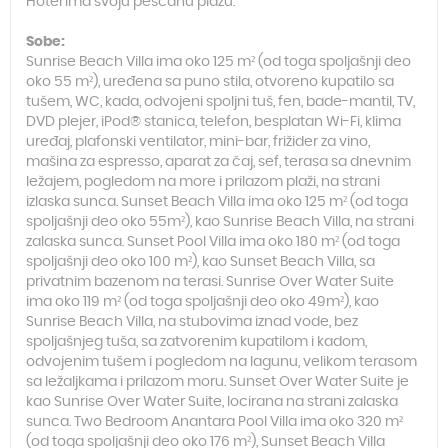
Hotel ima svoju peščanu plažu.
Sobe:
Sunrise Beach Villa ima oko 125 m² (od toga spoljašnji deo
oko 55 m²), uređena sa puno stila, otvoreno kupatilo sa
tušem, WC, kada, odvojeni spoljni tuš, fen, bade-mantil, TV,
DVD plejer, iPod® stanica, telefon, besplatan Wi-Fi, klima
uređaj, plafonski ventilator, mini-bar, frižider za vino,
mašina za espresso, aparat za čaj, sef, terasa sa dnevnim
ležajem, pogledom na more i prilazom plaži, na strani
izlaska sunca. Sunset Beach Villa ima oko 125 m² (od toga
spoljašnji deo oko 55m²), kao Sunrise Beach Villa, na strani
zalaska sunca. Sunset Pool Villa ima oko 180 m² (od toga
spoljašnji deo oko 100 m²), kao Sunset Beach Villa, sa
privatnim bazenom na terasi. Sunrise Over Water Suite
ima oko 119 m² (od toga spoljašnji deo oko 49m²), kao
Sunrise Beach Villa, na stubovima iznad vode, bez
spoljašnjeg tuša, sa zatvorenim kupatilom i kadom,
odvojenim tušem i pogledom na lagunu, velikom terasom
sa ležaljkama i prilazom moru. Sunset Over Water Suite je
kao Sunrise Over Water Suite, locirana na strani zalaska
sunca. Two Bedroom Anantara Pool Villa ima oko 320 m²
(od toga spoljašnji deo oko 176 m²), Sunset Beach Villa