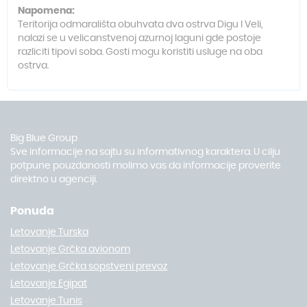
Napomena:
Teritorija odmarališta obuhvata dva ostrva Digu I Veli,
nalazi se u velicanstvenoj azurnoj laguni gde postoje
razliciti tipovi soba. Gosti mogu koristiti usluge na oba
ostrva.
Big Blue Group
Sve informacije na sajtu su informativnog karaktera. U cilju
potpune pouzdanosti molimo vas da informacije proverite
direktno u agenciji.
Ponuda
Letovanje Turska
Letovanje Grčka avionom
Letovanje Grčka sopstveni prevoz
Letovanje Egipat
Letovanje Tunis