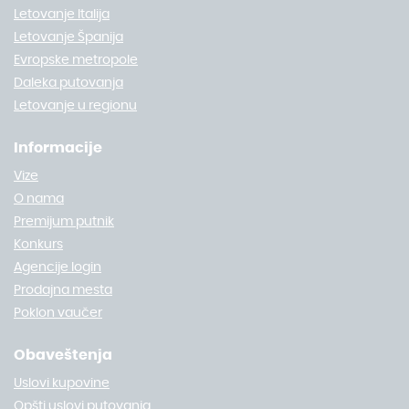
Letovanje Italija
Letovanje Španija
Evropske metropole
Daleka putovanja
Letovanje u regionu
Informacije
Vize
O nama
Premijum putnik
Konkurs
Agencije login
Prodajna mesta
Poklon vaučer
Obaveštenja
Uslovi kupovine
Opšti uslovi putovanja