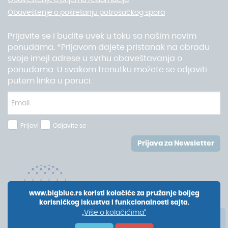
Obaveštenje o prijemu reklamacija
Obaveštenje o pokretanju potrošačkog spora
Prijavite se i budite uvek u toku sa našim novim
ponudama. *Prijavom dajete pristanak na obradu
svoje imejl adrese u svrhu obaveštavanja o
ponudama. U svakom trenutku možete se odjaviti
putem linka u poruci.
Prijavi
Odjavite se
Prijava za Newsletter
www.bigblue.rs koristi kolačiće za pružanje boljeg
korisničkog iskustva i funkcionalnosti sajta.
„Više o kolačićima“