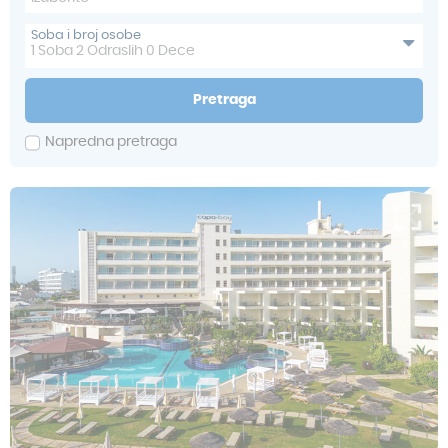
Soba i broj osobe
1
Soba
2
Odraslih
0
Dece
Pretraga
Napredna pretraga