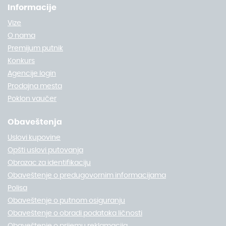
Informacije
Vize
O nama
Premijum putnik
Konkurs
Agencije login
Prodajna mesta
Poklon vaučer
Obaveštenja
Uslovi kupovine
Opšti uslovi putovanja
Obrazac za identifikaciju
Obaveštenje o predugovornim informacijama
Polisa
Obaveštenje o putnom osiguranju
Obaveštenje o obradi podataka ličnosti