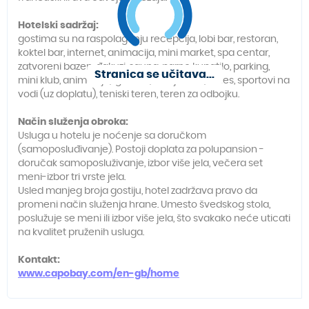
Hotelski sadržaj:
gostima su na raspolaganju recepcija, lobi bar, restoran,
koktel bar, internet, animacija, mini market, spa centar,
zatvoreni bazen, đakuzi, sauna, parno kupatilo, parking,
Stranica se učitava...
mini klub, animacija, igralište, dečiji meni, fitnes, sportovi na
vodi (uz doplatu), teniski teren, teren za odbojku.
Način služenja obroka:
Usluga u hotelu je noćenje sa doručkom
(samoposluđivanje). Postoji doplata za polupansion -
doručak samoposluživanje, izbor više jela, večera set
meni-izbor tri vrste jela.
Usled manjeg broja gostiju, hotel zadržava pravo da
promeni način služenja hrane. Umesto švedskog stola,
poslužuje se meni ili izbor više jela, što svakako neće uticati
na kvalitet pruženih usluga.
Kontakt:
www.capobay.com/en-gb/home