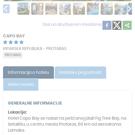
Deli na društvenim mrežama
CAPO BAY
KIPARSKA REPUBLIKA - PROTARAS
PROTARAS
Informacija o hotelu
Hotelske pogodnosti
Video hotela
GENERALNE INFORMACIJE
Lokacija:
Hotel Capo Bay se nalazi na peščanoj plaži Fig Tree Bay, na
šetalištu, u centru mesta Protaras, 60 km od aerodroma
Larnaka.