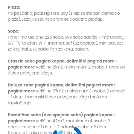
Plaža:
na peščanoj plaži Fig Tree Bay (silazi se stepanicama do
plaže). Ležaljke i suncobrani se dodatno plaćaju.
Sobe:
Hotel ima ukupno 225 soba. Sve sobe sadrže klima uređaj,
SAT TV, telefon, WI FI internet, sef (uz doplatu), mini bar, set
za čaj i kafu, kupatilo, fen za kosu, balkon.
Classic sobe pogled kopno, delimični pogled more I
pogled more
veličine 21m2, maksimum 2 osobe, francuski
ili dva odvojena ležaja.
Deluxe sobe pogled kopno, delimični pogled more I
pogled more
veličine 27m2, maksimum 3 osobe, 2 odrasle
+ 1 dete, francuski ili dva odvojena ležaja i sofa na
razvlačenje.
Porodične sobe (dve spojene sobe) pogled kopno i
pogled more
veličine 42m2, maksimum 4 osobe, 2
odrasle osobe + 1 dete ili 2 odrasle osobe + 2 dece,
francuski ili dva odvojena ležaja.