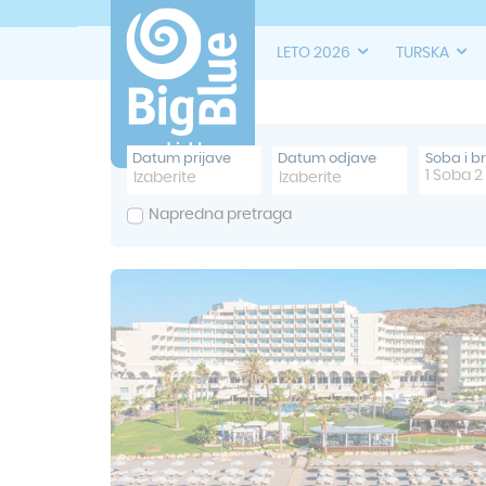
LETO 2026
TURSKA
Datum prijave
Datum odjave
Soba i b
1
Soba
2
Napredna pretraga