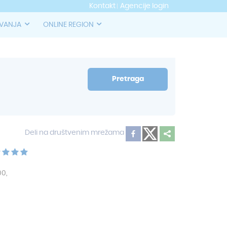
Kontakt
Agencije login
OVANJA
ONLINE REGION
Pretraga
Deli na društvenim mrežama
00,