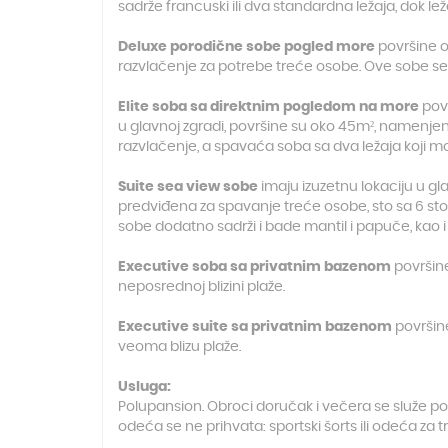
sadrže francuski ili dva standardna ležaja, dok 
Deluxe porodične sobe pogled more
površine o
razvlačenje za potrebe treće osobe. Ove sobe se
Elite soba sa direktnim pogledom na more
povr
u glavnoj zgradi, površine su oko 45m², namenj
razvlačenje, a spavaća soba sa dva ležaja koji mog
Suite sea view sobe
imaju izuzetnu lokaciju u gl
predviđena za spavanje treće osobe, sto sa 6 stol
sobe dodatno sadrži i bade mantil i papuče, kao 
Executive soba sa privatnim bazenom
površine
neposrednoj blizini plaže.
Executive suite sa privatnim bazenom
površine
veoma blizu plaže.
Usluga:
Polupansion. Obroci doručak i večera se služe po
odeća se ne prihvata: sportski šorts ili odeća za 