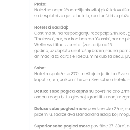
Plaža:
Nalazi se na peščano-šljunkovitoj plaži letovališ
su besplatni za goste hotela, kao i peškiri za pla
Hotelski sadržaj:
Gostima su na raspolaganju recepcija 24h, lobi, 
“Thalassa”, bar, bar kod bazena “Oassis”, bar na pla
Wellness i fitness centar (za starije od 16
godina, uz doplatu unutrašnji bazen, sauna, parno k
animacija za odrasle i decu, mini klub za decu, ju
Sobe:
Hotel raspolaže sa 377 smeštajnih jedinica. Sve sob
kupatilo, fen, balkon ili terasu. Sve sobe u hotelu
Deluxe sobe pogled kopno
su površine oko 27m² 
osobu, mogu biti u glavnoj zgradi ili u manjim z
D
e
luxe sobe pogled more
površine oko 27m², n
prizemlju
, sadrže dva standardna ležaja koji mogu 
Superior sobe pogled more
površine 27-30m², na