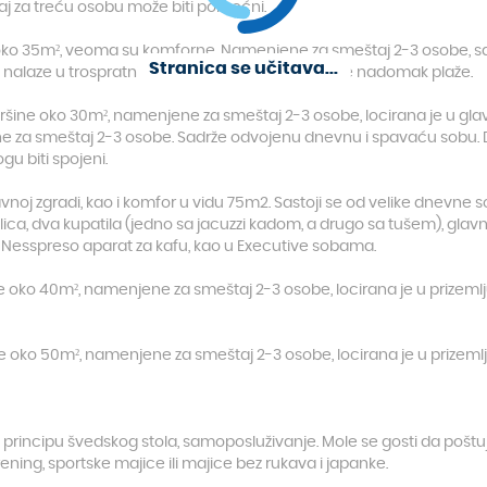
ležaj za treću osobu može biti pomoćni.
ko 35m², veoma su komforne. Namenjene za smeštaj 2-3 osobe, sadr
Stranica se učitava...
 nalaze u trospratnim zgradama koje su locirane nadomak plaže.
šine oko 30m², namenjene za smeštaj 2-3 osobe, locirana je u glavn
ene za smeštaj 2-3 osobe. Sadrže odvojenu dnevnu i spavaću sobu
u biti spojeni.
avnoj zgradi, kao i komfor u vidu 75m2. Sastoji se od velike dnevne 
ica, dva kupatila (jedno sa jacuzzi kadom, a drugo sa tušem), glavn
i Nesspreso aparat za kafu, kao u Executive sobama.
 oko 40m², namenjene za smeštaj 2-3 osobe, locirana je u prizemlj
 oko 50m², namenjene za smeštaj 2-3 osobe, locirana je u prizemlj
 principu švedskog stola, samoposluživanje. Mole se gosti da pošt
trening, sportske majice ili majice bez rukava i japanke.