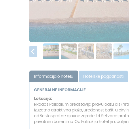
Informacija o hotelu
Hotelske pogodnosti
GENERALNE INFORMACIJE
Lokacija:
RRodos Palladium predstavlja pravu oazu diskret
izuzetno atraktivna plaža, uređenost bašti u okviru
od šestospratne glavne zgrade, tri četvorospra
privatnim bazenima. Od Falirakija hotel je udalj