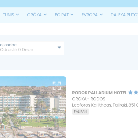
TUNIS
GRČKA
EGIPAT
EVROPA
DALEKA PUT
roj osobe
Odraslih
0
Dece
RODOS PALLADIUM HOTEL
GRCKA - RODOS
Leoforos Kallitheas, Faliraki, 851 
FALIRAKI