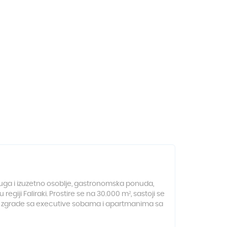
luga i izuzetno osoblje, gastronomska ponuda,
giji Faliraki. Prostire se na 30.000 m², sastoji se
ne zgrade sa executive sobama i apartmanima sa