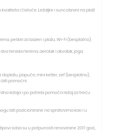
aliteta i čistoće. Ležaljke i suncobrani na plaži
zena, peškiri za bazen i plažu, Wi-Fi (besplatno),
 dva teniska terena, aerobik i akvabik, joga,
z doplatu, papuče, mini ketler, sef (besplatno),
u biti pomoćni.
dna ležaja i po potrebi pomoćni ležaj za treću
u biti pozicionirane na spratovima kao i u
tipovi soba su u potpunosti renovirane 2017 god.,