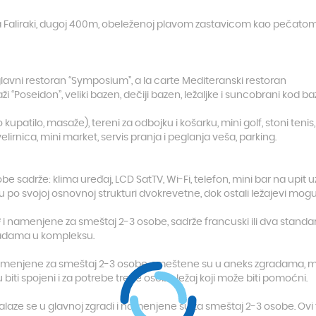
ta Faliraki, dugoj 400m, obeleženoj plavom zastavicom kao pečatom kv
žu.
glavni restoran “Symposium”, a la carte Mediteranski restoran
ži “Poseidon”, veliki bazen, dečiji bazen, ležaljke i suncobrani kod ba
upatilo, masaže), tereni za odbojku i košarku, mini golf, stoni tenis,
velirnica, mini market, servis pranja i peglanja veša, parking.
e sadrže: klima uređaj, LCD SatTV, Wi-Fi, telefon, mini bar na upit u
 su po svojoj osnovnoj strukturi dvokrevetne, dok ostali ležajevi mog
i namenjene za smeštaj 2-3 osobe, sadrže francuski ili dva standar
gradama u kompleksu.
amenjene za smeštaj 2-3 osobe,
smeštene su u aneks zgradama, mog
biti spojeni i za potrebe treće osobe ležaj koji može biti pomoćni.
laze se u glavnoj zgradi i namenjene su za smeštaj 2-3 osobe. Ovi 