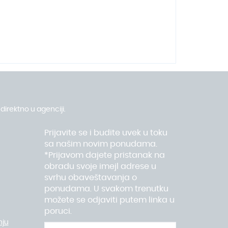
direktno u agenciji.
Prijavite se i budite uvek u toku
sa našim novim ponudama.
*Prijavom dajete pristanak na
obradu svoje imejl adrese u
svrhu obaveštavanja o
ponudama. U svakom trenutku
možete se odjaviti putem linka u
poruci.
nju