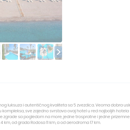
nog luksuza i autentičnog kvaliteta sa 5 zvezdica. Veoma dobra us
 kompleksa, sve zajedno svrstava ovaj hotel u red najboljih hotela u re
tne zgrade sa pogledom na more, jedne trospratne i jedne prizem
en 4 km, od grada Rodosa 11 km, a od aerodroma 17 km.