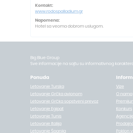
Kontakt:
www.rodospalladium.gr
Napomena:
Hotel sa veoma dobrom uslugom.
Big Blue Group
Sve informacije na sajtu su informativnog karaktera
Ponuda
Inform
Letovanje Turska
Vize
Letovanje Grčka avionom
O nama
Letovanje Grčka sopstveni prevoz
Premiju
Letovanje Egipat
Konkurs
Letovanje Tunis
Agencije
Letovanje Italija
Prodajn
Letovanje Španija
Poklon 