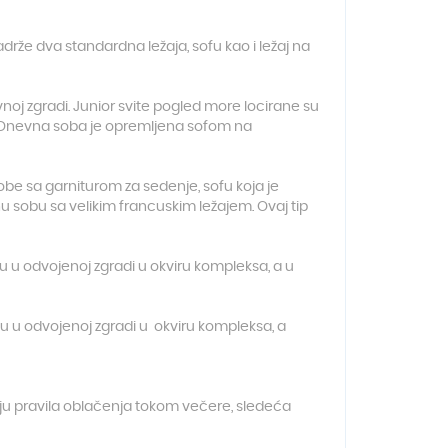
že dva standardna ležaja, sofu kao i ležaj na
oj zgradi. Junior svite pogled more locirane su
. Dnevna soba je opremljena sofom na
sobe sa garniturom za sedenje, sofu koja je
u sobu sa velikim francuskim ležajem. Ovaj tip
u u odvojenoj zgradi u okviru kompleksa, a u
u u odvojenoj zgradi u okviru kompleksa, a
uju pravila oblačenja tokom večere, sledeća