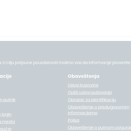
. U cilju potpune pouzdanosti molimo vas da informacije proverite 
acije
Obaveštenja
Uslovi kupovine
Opšti uslovi putovanja
m putnik
Obrazac za identifikaciju
Obaveštenje o predugovornim
informacijama
 login
Polisa
a mesta
Obaveštenje o putnom osigura
vaučer