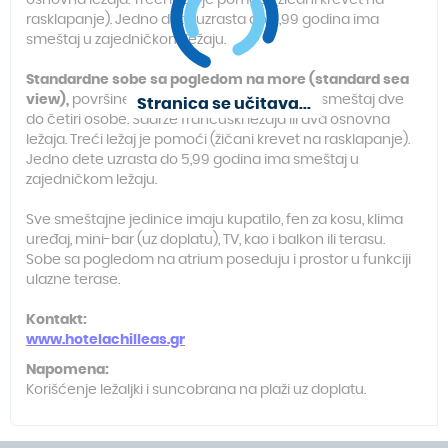
osnovna ležaja. Treći ležaj je pomoći (žičani krevet na
rasklapanje). Jedno dete uzrasta do 5,99 godina ima
smeštaj u zajedničkom ležaju.
Standardne sobe sa pogledom na more (standard sea
view),
površine oko 15 m², namenjene su za smeštaj dve
Stranica se učitava...
do četiri osobe. Sadrže francuski ležaja ili dva osnovna
ležaja. Treći ležaj je pomoći (žičani krevet na rasklapanje).
Jedno dete uzrasta do 5,99 godina ima smeštaj u
zajedničkom ležaju.
Sve smeštajne jedinice imaju kupatilo, fen za kosu, klima
uređaj, mini-bar (uz doplatu), TV, kao i balkon ili terasu.
Sobe sa pogledom na atrium poseduju i prostor u funkciji
ulazne terase.
Kontakt:
www.hotelachilleas.gr
Napomena:
Korišćenje ležaljki i suncobrana na plaži uz doplatu.