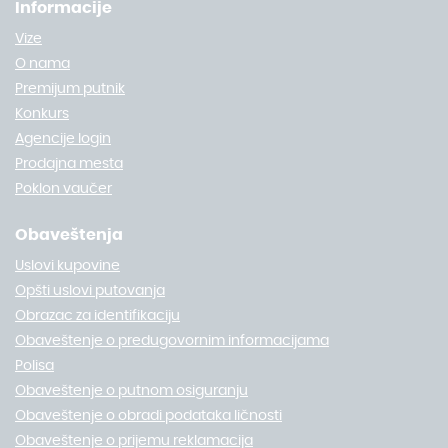
Informacije
Vize
O nama
Premijum putnik
Konkurs
Agencije login
Prodajna mesta
Poklon vaučer
Obaveštenja
Uslovi kupovine
Opšti uslovi putovanja
Obrazac za identifikaciju
Obaveštenje o predugovornim informacijama
Polisa
Obaveštenje o putnom osiguranju
Obaveštenje o obradi podataka ličnosti
Obaveštenje o prijemu reklamacija