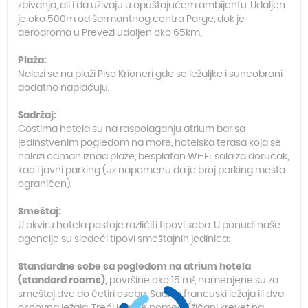
zbivanja, ali i da uživaju u opuštajućem ambijentu. Udaljen
je oko 500m od šarmantnog centra Parge, dok je
aerodroma u Prevezi udaljen oko 65km.
Plaža:
Nalazi se na plaži Piso Krioneri gde se ležaljke i suncobrani
dodatno naplaćuju.
Sadržaj:
Gostima hotela su na raspolaganju atrium bar sa
jedinstvenim pogledom na more, hotelska terasa koja se
nalazi odmah iznad plaže, besplatan Wi-Fi, sala za doručak,
kao i javni parking (uz napomenu da je broj parking mesta
ograničen).
Smeštaj:
U okviru hotela postoje različiti tipovi soba. U ponudi naše
agencije su sledeći tipovi smeštajnih jedinica:
Standardne sobe sa pogledom na atrium hotela
(standard rooms),
površine oko 15 m², namenjene su za
smeštaj dve do četiri osobe. Sadrže francuski ležaja ili dva