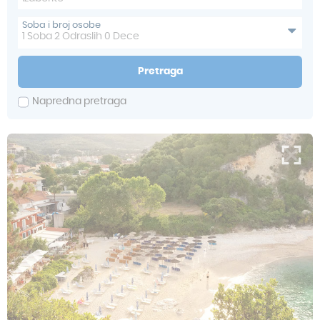
Soba i broj osobe
1
Soba
2
Odraslih
0
Dece
Pretraga
Napredna pretraga