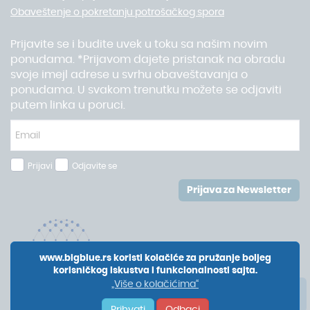
Obaveštenje o pokretanju potrošačkog spora
Prijavite se i budite uvek u toku sa našim novim
ponudama. *Prijavom dajete pristanak na obradu
svoje imejl adrese u svrhu obaveštavanja o
ponudama. U svakom trenutku možete se odjaviti
putem linka u poruci.
Prijavi
Odjavite se
Prijava za Newsletter
www.bigblue.rs koristi kolačiće za pružanje boljeg
korisničkog iskustva i funkcionalnosti sajta.
„Više o kolačićima“