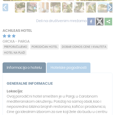
Deli na društvenim mrežama
ACHILEAS HOTEL
GRCKA - PARGA
PREPORUČUJEMO
PORODIČAN HOTEL
DOBAR ODNOS CENE I KVALITETA
HOTEL NA PLAŽI
Informacija o hotelu
Hotelske pogodnosti
GENERALNE INFORMACIJE
Lokacija:
Ovaj porodični hotel smešten je u Pargi, u čarobnom
mediteranskom okruženju. Položaj na samoj obali, kao i
neposredna blizina brojnih restorana, kafića i prodavnica,
čine ga idealnim izborom za sve koji žele da budu u centru