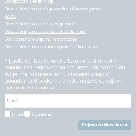
Obrazac za identifikaciju
Obaveštenje o predugovornim informacijama
Polisa
Obaveštenje o putnom osiguranju
Obaveštenje o obradi podataka ličnosti
Obaveštenje o prijemu reklamacija
Obaveštenje o pokretanju potrošačkog spora
Prijavite se i budite uvek u toku sa našim novim
ponudama. *Prijavom dajete pristanak na obradu
svoje imejl adrese u svrhu obaveštavanja o
ponudama. U svakom trenutku možete se odjaviti
putem linka u poruci.
Prijavi
Odjavite se
Prijava za Newsletter