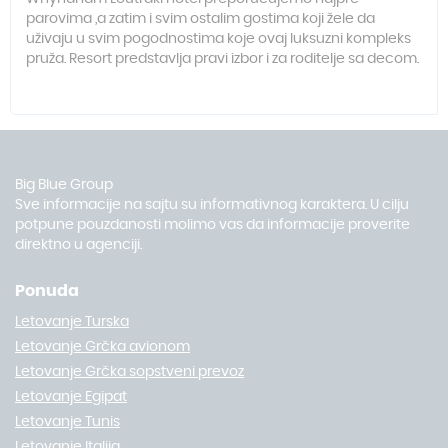
parovima ,a zatim i svim ostalim gostima koji žele da
uživaju u svim pogodnostima koje ovaj luksuzni kompleks
pruža. Resort predstavlja pravi izbor i za roditelje sa decom.
Big Blue Group
Sve informacije na sajtu su informativnog karaktera. U cilju
potpune pouzdanosti molimo vas da informacije proverite
direktno u agenciji.
Ponuda
Letovanje Turska
Letovanje Grčka avionom
Letovanje Grčka sopstveni prevoz
Letovanje Egipat
Letovanje Tunis
Letovanje Italija