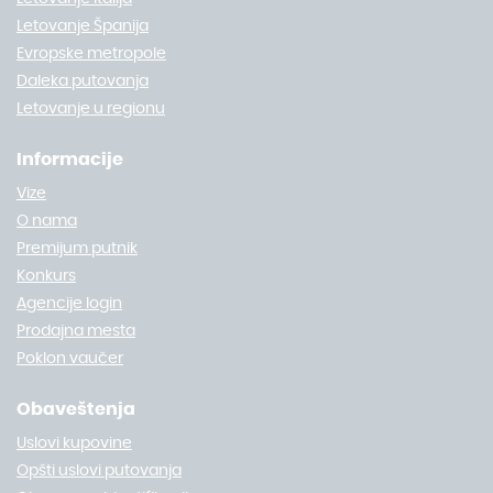
Letovanje Španija
Evropske metropole
Daleka putovanja
Letovanje u regionu
Informacije
Vize
O nama
Premijum putnik
Konkurs
Agencije login
Prodajna mesta
Poklon vaučer
Obaveštenja
Uslovi kupovine
Opšti uslovi putovanja