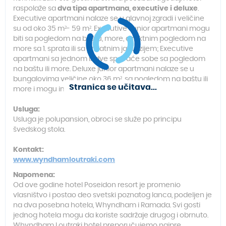
raspolaže sa
dva tipa apartmana, executive i deluxe
.
Executive apartmani nalaze se u glavnoj zgradi i veličine
su od oko 35 m²- 59 m². Executive Junior apartmani mogu
biti sa pogledom na baštu, more, direktnim pogledom na
more sa 1. sprata ili sa privatnim jacuzzijem; Executive
apartmani sa jednom ili dve spavaće sobe sa pogledom
na baštu ili more. Deluxe junior apartmani nalaze se u
bungalovima veličine oko 36 m², sa pogledom na baštu ili
Stranica se učitava...
more i mogu imati privatan bazen na terasi.
Usluga:
Usluga je polupansion, obroci se služe po principu
švedskog stola.
Kontakt:
www.wyndhamloutraki.com
Napomena:
Od ove godine hotel Poseidon resort je promenio
vlasništvo i postao deo svetski poznatog lanca, podeljen je
na dva posebna hotela, Whyndham i Ramada. Svi gosti
jednog hotela mogu da koriste sadržaje drugog i obrnuto.
Whyndham Loutraki hotel preporučujemo najpre