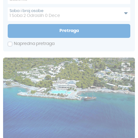
Soba i broj osobe
1
Soba
2
Odraslih
0
Dece
Pretraga
Napredna pretraga