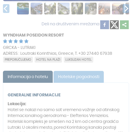
Deli na društvenim mrežama
WYNDHAM POSEIDON RESORT
GRCKA - LUTRAKI
ADRESS : Loutraki Korinthias, Greece, T. +30 27440 67938
PREPORUČUJEMO
HOTEL NA PLAŽI
LUKSUZAN HOTEL
Informacija o hotelu
Hotelske pogodnosti
GENERALNE INFORMACIJE
Lokacija:
Hotel se nalazi na samo sat vremena vožnje od atinskog
Internacionalnog aerodroma - Elefterios Venizelos.
Hotelski kompleks je smešen na 2 km od centra gradića
Lutraki. U okolini mesta, pored Korintskog kanala postoji