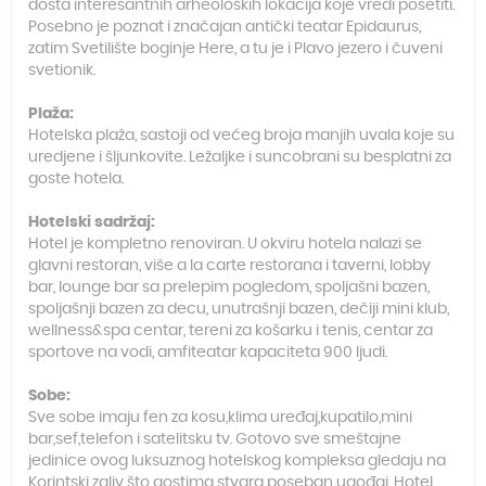
dosta interesantnih arheoloških lokacija koje vredi posetiti.
Posebno je poznat i značajan antički teatar Epidaurus,
zatim Svetilište boginje Here, a tu je i Plavo jezero i čuveni
svetionik.
Plaža:
Hotelska plaža, sastoji od većeg broja manjih uvala koje su
uredjene i šljunkovite. Ležaljke i suncobrani su besplatni za
goste hotela.
Hotelski sadržaj:
Hotel je kompletno renoviran. U okviru hotela nalazi se
glavni restoran, više a la carte restorana i taverni, lobby
bar, lounge bar sa prelepim pogledom, spoljašni bazen,
spoljašnji bazen za decu, unutrašnji bazen, dečiji mini klub,
wellness&spa centar, tereni za košarku i tenis, centar za
sportove na vodi, amfiteatar kapaciteta 900 ljudi.
Sobe:
Sve sobe imaju fen za kosu,klima uređaj,kupatilo,mini
bar,sef,telefon i satelitsku tv. Gotovo sve smeštajne
jedinice ovog luksuznog hotelskog kompleksa gledaju na
Korintski zaliv što gostima stvara poseban ugođaj. Hotel