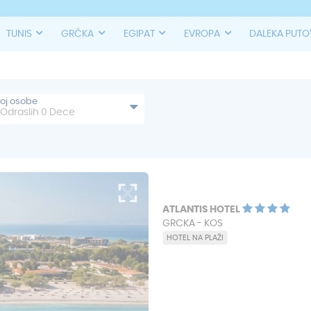
TUNIS
GRČKA
EGIPAT
EVROPA
DALEKA PUT
roj osobe
Odraslih
0
Dece
ATLANTIS HOTEL
GRCKA - KOS
HOTEL NA PLAŽI