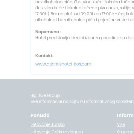
bezalkoholna pića, đus, vino kuće i lokalna točena p
đus, vino kuće i lokalna točena piva, ouzo, rakija, v
17:00h). Bar na plaži od 09:00h do 17:00h - čaj, kafa
alkoholna i bezalkoholna pića i pojedine vrste ka
Napomena :
Hotel predstavlja idealni izbor za porodice sa dec
Kontakt:
www.atlantishotel-kos.com
Big Blue Group
Sve informacije na sajtu su informativnog karaktera
Ponuda
Inform
Letovanje Turska
Vize
Letovanje Grčka avionom
O nama