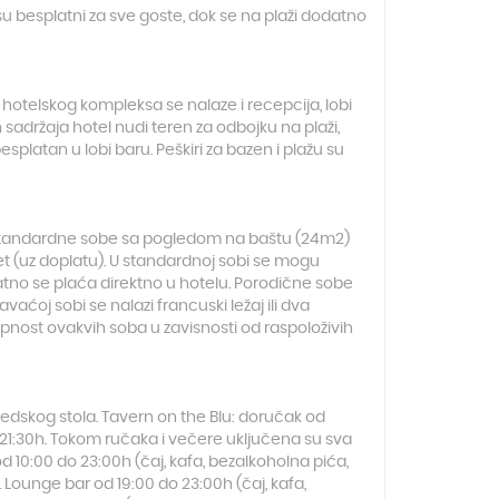
u besplatni za sve goste, dok se na plaži dodatno
 hotelskog kompleksa se nalaze i recepcija, lobi
 sadržaja hotel nudi teren za odbojku na plaži,
esplatan u lobi baru. Peškiri za bazen i plažu su
 standardne sobe sa pogledom na baštu (24m2)
ternet (uz doplatu). U standardnoj sobi se mogu
odatno se plaća direktno u hotelu. Porodične sobe
ćoj sobi se nalazi francuski ležaj ili dva
pnost ovakvih soba u zavisnosti od raspoloživih
švedskog stola. Tavern on the Blu: doručak od
do 21:30h. Tokom ručaka i večere uključena su sva
d 10:00 do 23:00h (čaj, kafa, bezalkoholna pića,
h). Lounge bar od 19:00 do 23:00h (čaj, kafa,