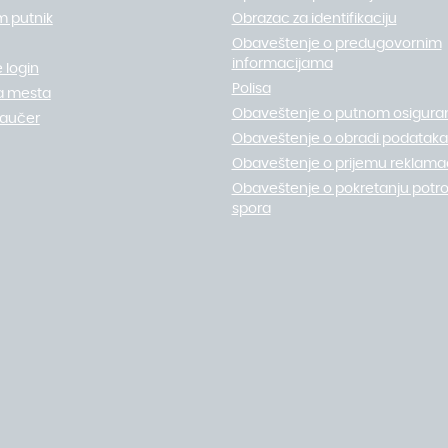
m putnik
Obrazac za identifikaciju
Obaveštenje o predugovornim
informacijama
 login
Polisa
a mesta
Obaveštenje o putnom osigura
vaučer
Obaveštenje o obradi podataka 
Obaveštenje o prijemu reklamac
Obaveštenje o pokretanju potr
spora