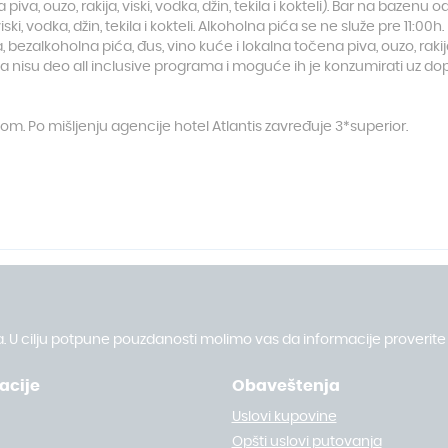
iva, ouzo, rakija, viski, vodka, džin, tekila i kokteli). Bar na bazenu 
iski, vodka, džin, tekila i kokteli. Alkoholna pića se ne služe pre 11:00
, bezalkoholna pića, đus, vino kuće i lokalna točena piva, ouzo, rakija, v
fa nisu deo all inclusive programa i moguće ih je konzumirati uz dop
om. Po mišljenju agencije hotel Atlantis zavređuje 3*superior.
. U cilju potpune pouzdanosti molimo vas da informacije proverite 
acije
Obaveštenja
Uslovi kupovine
Opšti uslovi putovanja