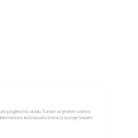
uža pogled na obalu Turske sa jedne i ostrvo
kilometara. Autobuska stanica sa koje lokalni