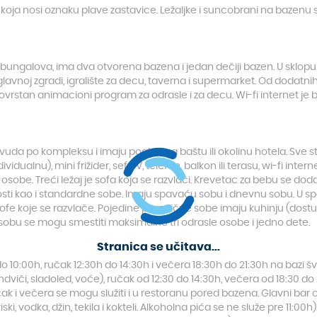
koja nosi oznaku plave zastavice. Ležaljke i suncobrani na bazenu s
i bungalova, ima dva otvorena bazena i jedan dečiji bazen. U sklopu
glavnoj zgradi, igralište za decu, taverna i supermarket. Od dodatnih
znovrstan animacioni program za odrasle i za decu. Wi-fi internet je b
da po kompleksu i imaju pogled na baštu ili okolinu hotela. Sve
dividualnu), mini frižider, sef, TV, telefon, balkon ili terasu, wi-fi in
sle osobe. Treći ležaj je sofa koja se razvlači. Krevetac za bebu se d
i kao i standardne sobe. Imaju spavaću sobu i dnevnu sobu. U spava
sofe koje se razvlače. Pojedine porodične sobe imaju kuhinju (dostu
sobu se mogu smestiti maksimalno tri odrasle osobe i jedno dete.
Stranica se učitava...
do 10:00h, ručak 12:30h do 14:30h i večera 18:30h do 21:30h na bazi 
endviči, sladoled, voće), ručak od 12:30 do 14:30h, večera od 18:30 
ak i večera se mogu služiti i u restoranu pored bazena. Glavni bar o
iski, vodka, džin, tekila i kokteli. Alkoholna pića se ne služe pre 11:00