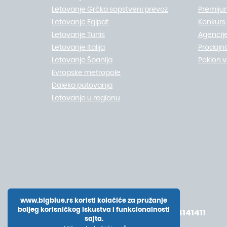
Letovanje Grčka sopstveni prevoz
Premiju
Letovanje Egipat
Konkurs
Letovanje Tunis
Agencije
Letovanje Italija
Prodajn
Letovanje Španija
Poklon 
Evropske metropole
Daleka putovanja
Letovanje u regionu
www.bigblue.rs koristi kolačiće za pružanje
boljeg korisničkog iskustva i funkcionalnosti
+381 11 4141411
sajta.