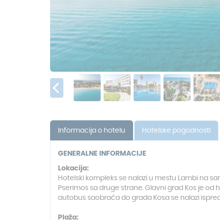
Informacija o hotelu
Hotelske pogodnosti
GENERALNE INFORMACIJE
Lokacija:
Hotelski kompleks se nalazi u mestu Lambi na sam
Pserimos sa druge strane. Glavni grad Kos je od 
autobus saobraća do grada Kosa se nalazi ispred
Plaža: