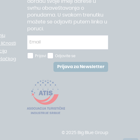
obradu svoje imejl adrese u
svrhu obaveštavanja o
ponudama. U svakom trenutku
možete se odjaviti putem linka u
poruci.
nju
ličnosti
ija
Prijavi
Odjavite se
ošačkog
Prijava za Newsletter
© 2025 Big Blue Group