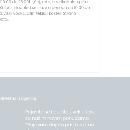
od 10:00 do 23:00h (čaj, kafa, bezalkoholna pića,
h. Kolači i sladoled se služe u periodu od 10:00 do
iski, vodka, džin, tekila i kokteli. Strana
latu.
direktno u agenciji.
Prijavite se i budite uvek u toku
sa našim novim ponudama.
*Prijavom dajete pristanak na