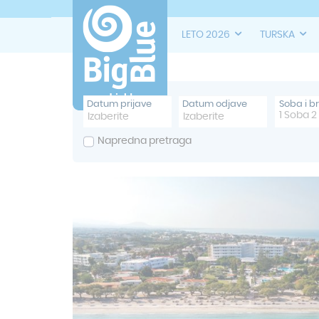
LETO 2026
TURSKA
Datum prijave
Datum odjave
Soba i b
1
Soba
2
Napredna pretraga