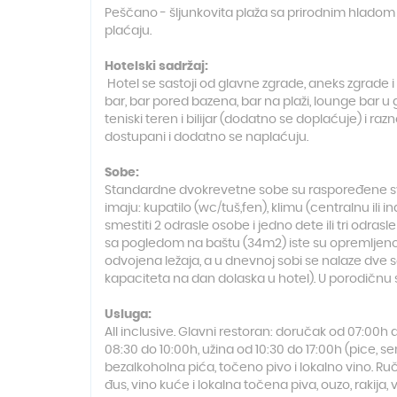
Peščano - šljunkovita plaža sa prirodnim hladom 
plaćaju.
Hotelski sadržaj:
Hotel se sastoji od glavne zgrade, aneks zgrade 
bar, bar pored bazena, bar na plaži, lounge bar u 
teniski teren i bilijar (dodatno se doplaćuje) i ra
dostupani i dodatno se naplaćuju.
Sobe:
Standardne dvokrevetne sobe su raspoređene svu
imaju: kupatilo (wc/tuš,fen), klimu (centralnu ili in
smestiti 2 odrasle osobe i jedno dete ili tri odra
sa pogledom na baštu (34m2) iste su opremljenost
odvojena ležaja, a u dnevnoj sobi se nalaze dve 
kapaciteta na dan dolaska u hotel). U porodičnu 
Usluga:
All inclusive. Glavni restoran: doručak od 07:00h 
08:30 do 10:00h, užina od 10:30 do 17:00h (pice, s
bezalkoholna pića, točeno pivo i lokalno vino. Ruč
đus, vino kuće i lokalna točena piva, ouzo, rakija, v