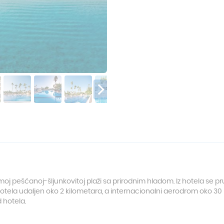
oj pešćanoj-šljunkovitoj plaži sa prirodnim hladom. Iz hotela se pr
hotela udaljen oko 2 kilometara, a internacionalni aerodrom oko 30 
 hotela.