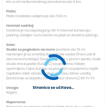
km, a od međunarodnog aerodroma oko 6 km.
Plaža:
Plaža Gradakia udaljena je oko 500 m.
Hotelski sadržaj:
Gostima je na raspolaganju Wi-Fi internet konekcija i
parking. Ležaljke i suncobrani na plaži se dodatno plaćaju.
Sobe:
Studio sa pogledom na more
površine oko 15 m²,
namenjen je za smeštaj dve odrasle osobe (francuski ili
dva osnovna ležaja). Studiji se nalaze u prvom spratu. Svaki
studio ima kupatilo (tuš/WC) sa peškirima, frižider,
opremljenu čajnu kuhinju sa posuđem za pripremu toplih
napitaka i lakih obroka, balkon ili terasu, klima-uređaj
(korišćenje uz doplatu u iznosu 6 eur dnevno), Wi-Fi i TV.
Stranica se učitava...
Usluga:
Najam.
Napomena: