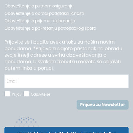
Obaveštenje o putnom osiguranju
Obaveštenje o obradi podataka ličnosti
Obaveštenje o prijemu reklamacija
Obaveštenje o pokretanju potrošačkog spora
Prijavite se i budite uvek u toku sa našim novim
ponudama. *Prijavom dajete pristanak na obradu
svoje imejl adrese u svrhu obaveštavanja o
ponudama. U svakom trenutku možete se odjaviti
putem linka u poruci.
Prijavi
Odjavite se
Prijava za Newsletter