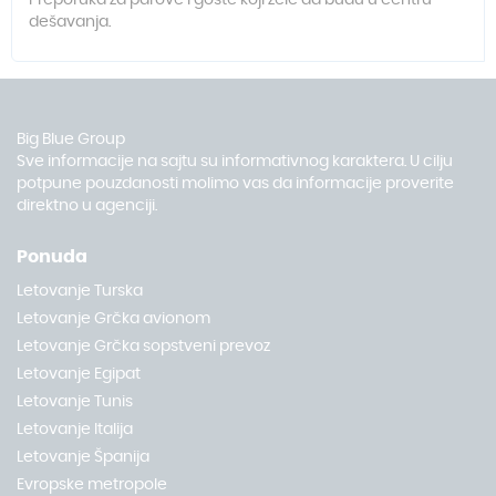
Preporuka za parove i goste koji žele da budu u centru
dešavanja.
Big Blue Group
Sve informacije na sajtu su informativnog karaktera. U cilju
potpune pouzdanosti molimo vas da informacije proverite
direktno u agenciji.
Ponuda
Letovanje Turska
Letovanje Grčka avionom
Letovanje Grčka sopstveni prevoz
Letovanje Egipat
Letovanje Tunis
Letovanje Italija
Letovanje Španija
Evropske metropole