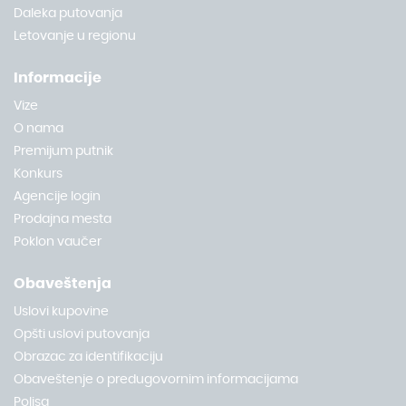
Daleka putovanja
Letovanje u regionu
Informacije
Vize
O nama
Premijum putnik
Konkurs
Agencije login
Prodajna mesta
Poklon vaučer
Obaveštenja
Uslovi kupovine
Opšti uslovi putovanja
Obrazac za identifikaciju
Obaveštenje o predugovornim informacijama
Polisa