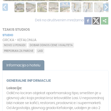
Deli na društvenim mrežama
TZAKIS STUDIOS
STUDIO
GRCKA - KEFALONIJA
NOVO U PONUDI
DOBAR ODNOS CENE I KVALITETA
PREPORUKA ZA PAROVE
LASI
Informacija o hotelu
GENERALNE INFORMACIJE
Lokacija:
Odlično lociran objekat apartmanskog tipa, smešten je u
glavnoj ulici koja prolazi kroz letovalište Lasi. U neposrednoj
blizi nalaze se kafići, restorani, prodavnice i supermarketi.
Od Argostolija, glavnog grada Kefalonije, udaljen je oko 2