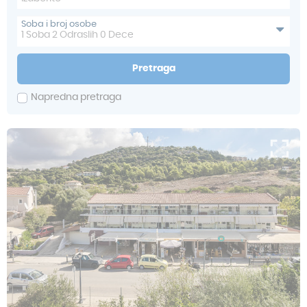
Soba i broj osobe
1
Soba
2
Odraslih
0
Dece
Pretraga
Napredna pretraga