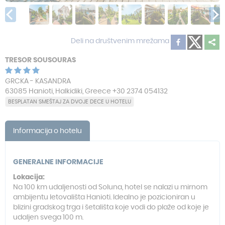
Deli na društvenim mrežama
TRESOR SOUSOURAS
GRCKA - KASANDRA
63085 Hanioti, Halkidiki, Greece +30 2374 054132
BESPLATAN SMEŠTAJ ZA DVOJE DECE U HOTELU
Informacija o hotelu
GENERALNE INFORMACIJE
Lokacija:
Na 100 km udaljenosti od Soluna, hotel se nalazi u mirnom
ambijentu letovališta Hanioti. Idealno je pozicioniran u
blizini gradskog trga i šetališta koje vodi do plaže od koje je
udaljen svega 100 m.