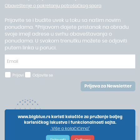
Obaveštenje o pokretanju potrošačkog spora
Prijavite se i budite uvek u toku sa našim novim
ponudama. *Prijavom dajete pristanak na obradu
svoje imejl adrese u svrhu obaveštavanja o
ponudama. U svakom trenutku možete se odjaviti
putem linka u poruci.
Prijavi
Odjavite se
Prijava za Newsletter
www.bigblue.rs koristi kolačiće za pružanje boljeg
korisničkog iskustva i funkcionalnosti sajta.
„Više o kolačićima“