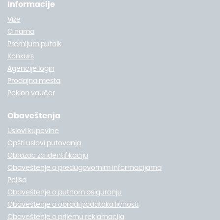
Informacije
Vize
O nama
Premijum putnik
Konkurs
Agencije login
Prodajna mesta
Poklon vaučer
Obaveštenja
Uslovi kupovine
Opšti uslovi putovanja
Obrazac za identifikaciju
Obaveštenje o predugovornim informacijama
Polisa
Obaveštenje o putnom osiguranju
Obaveštenje o obradi podataka ličnosti
Obaveštenje o prijemu reklamacija