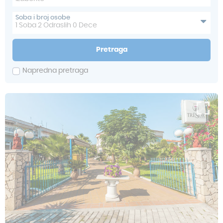
Soba i broj osobe
1
Soba
2
Odraslih
0
Dece
Pretraga
Napredna pretraga