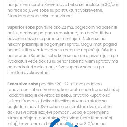
na gornjem spratu. Krevetac za bebu se naplaćuje 3€/dan
na recepciji. Sve sobe su po strukturi dvokrevetne.
Standardne sobe nisu renovirane.
Superior sobe
površine oko 22 m2, pogledom na bazen ili
baštu, nedavno potpuno renovirane, ima bračni ili dva
odvojena ležaja sa pomoćnim ležajem. Nalazi se na
niskom prizemlju ili na gornjem spratu. Mogu imati pogled
na baštu ili bazen.Krevetac za bebu se naplaćuje 3€/dan
na recepciji.Superior sobe koje se nalaze u prizemlju su po
kvadraturi veće dok su superior sobe na višim spratovima
po kvadraturi malo manje. Sve superior sobe su po
strukturi dvokrevetne.
Executive sobe
površine 20–22 m², ove nedavno
renovirane sobe otvorenog koncepta nude francuski ležaj
i dodatni ležaj ili krevetac za bebu, privatno kupatilo sa
tušem i francuski balkon ili velika prozorska stakla sa
pogledom na vrt. Sve sobe su po strukturi dvokrevetne,
dok su svi ostali ležajevi pomoćni. Soba je opremljena
klima uređajem, dodatnim ležajevima (sofa ili pomoćni
ležaj), krevetcem za bebu (naplaćuje se 3 €/dan na