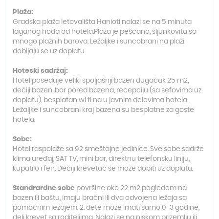
Plaža:
Gradska plaža letovališta Hanioti nalazi se na 5 minuta
laganog hoda od hotela.Plaža je peščano, šljunkovita sa
mnogo plažnih barova. Ležaljke i suncobrani na plaži
dobijaju se uz doplatu.
Hoteski sadržaj:
Hotel poseduje veliki spoljašnji bazen dugačak 25 m2,
dečiji bazen, bar pored bazena, recepciju (sa sefovima uz
doplatu), besplatan wi fi na u javnim delovima hotela.
Ležaljke i suncobrani kraj bazena su besplatne za goste
hotela.
Sobe:
Hotel raspolaže sa 92 smeštajne jedinice. Sve sobe sadrže
klima uređaj, SAT TV, mini bar, direktnu telefonsku liniju,
kupatilo i fen. Dečiji krevetac se može dobiti uz doplatu.
Standrardne sobe
površine oko 22 m2 pogledom na
bazen ili baštu, imaju bračni ili dva odvojena ležaja sa
pomoćnim ležajem. 2. dete može imati samo 0-3 godine,
deli krevet sa roditeljima. Nalazi se na niskom prizemlju ili