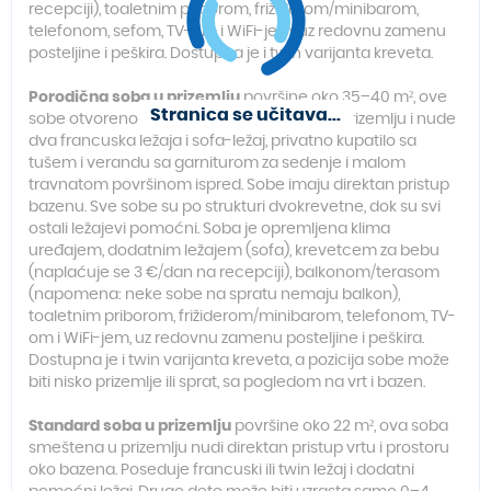
recepciji), toaletnim priborom, frižiderom/minibarom,
telefonom, sefom, TV-om i WiFi-jem, uz redovnu zamenu
posteljine i peškira. Dostupna je i twin varijanta kreveta.
Porodična soba u prizemlju
površine oko 35–40 m², ove
Stranica se učitava...
sobe otvorenog koncepta smeštene su u prizemlju i nude
dva francuska ležaja i sofa-ležaj, privatno kupatilo sa
tušem i verandu sa garniturom za sedenje i malom
travnatom površinom ispred. Sobe imaju direktan pristup
bazenu. Sve sobe su po strukturi dvokrevetne, dok su svi
ostali ležajevi pomoćni. Soba je opremljena klima
uređajem, dodatnim ležajem (sofa), krevetcem za bebu
(naplaćuje se 3 €/dan na recepciji), balkonom/terasom
(napomena: neke sobe na spratu nemaju balkon),
toaletnim priborom, frižiderom/minibarom, telefonom, TV-
om i WiFi-jem, uz redovnu zamenu posteljine i peškira.
Dostupna je i twin varijanta kreveta, a pozicija sobe može
biti nisko prizemlje ili sprat, sa pogledom na vrt i bazen.
Standard soba u prizemlju
površine oko 22 m², ova soba
smeštena u prizemlju nudi direktan pristup vrtu i prostoru
oko bazena. Poseduje francuski ili twin ležaj i dodatni