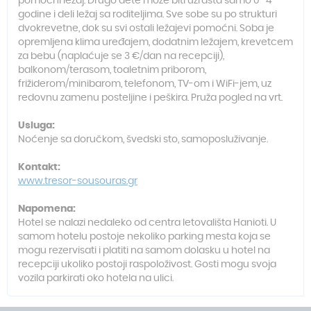
pomoćni ležaj. Drugo dete može biti uzrasta samo 0–4
godine i deli ležaj sa roditeljima. Sve sobe su po strukturi
dvokrevetne, dok su svi ostali ležajevi pomoćni. Soba je
opremljena klima uređajem, dodatnim ležajem, krevetcem
za bebu (naplaćuje se 3 €/dan na recepciji),
balkonom/terasom, toaletnim priborom,
frižiderom/minibarom, telefonom, TV-om i WiFi-jem, uz
redovnu zamenu posteljine i peškira. Pruža pogled na vrt.
Usluga:
Noćenje sa doručkom, švedski sto, samoposluživanje.
Kontakt:
www.tresor-sousouras.gr
Napomena:
Hotel se nalazi nedaleko od centra letovališta Hanioti. U
samom hotelu postoje nekoliko parking mesta koja se
mogu rezervisati i platiti na samom dolasku u hotel na
recepciji ukoliko postoji raspoloživost. Gosti mogu svoja
vozila parkirati oko hotela na ulici.