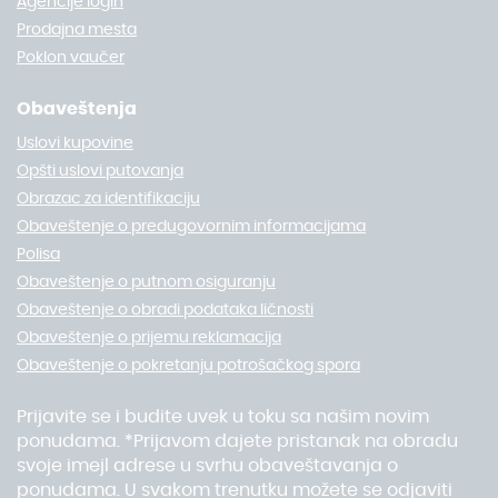
Agencije login
Prodajna mesta
Poklon vaučer
Obaveštenja
Uslovi kupovine
Opšti uslovi putovanja
Obrazac za identifikaciju
Obaveštenje o predugovornim informacijama
Polisa
Obaveštenje o putnom osiguranju
Obaveštenje o obradi podataka ličnosti
Obaveštenje o prijemu reklamacija
Obaveštenje o pokretanju potrošačkog spora
Prijavite se i budite uvek u toku sa našim novim
ponudama. *Prijavom dajete pristanak na obradu
svoje imejl adrese u svrhu obaveštavanja o
ponudama. U svakom trenutku možete se odjaviti