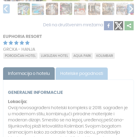
Deli na društvenim mrežama
EUPHORIA RESORT
GRCKA - HANJA
PORODIČAN HOTEL
LUKSUZAN HOTEL
AQUA PARK
KOLIMBARI
Informacija o hotelu
Hotelske pogodnosti
GENERALNE INFORMACIJE
Lokacija:
Ovaj novosagrađeni hotelski kompleks iz 2018. sagrađen je
u modernom stilu, kombinujući prirodne materijale i
moderan dizajn. Smestio se na lepoj, uređenoj peščano-
šljunkovitoj plaži letovališta Kolimbari. Svojom bogatom
animacijom kako za odrasle tako i za decu, predstavlja