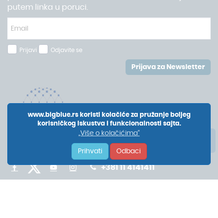
putem linka u poruci.
Prijavi
Odjavite se
Prijava za Newsletter
www.bigblue.rs koristi kolačiće za pružanje boljeg
korisničkog iskustva i funkcionalnosti sajta.
„Više o kolačićima“
Prihvati
Odbaci
+381 11 4141411