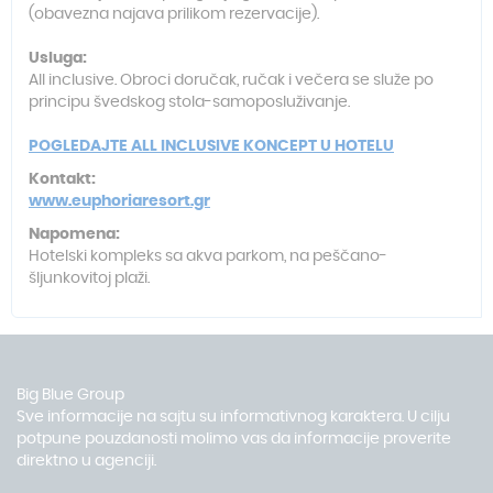
(obavezna najava prilikom rezervacije).
Usluga:
All inclusive. Obroci doručak, ručak i večera se služe po
principu švedskog stola-samoposluživanje.
POGLEDAJTE ALL INCLUSIVE KONCEPT U HOTELU
Kontakt:
www.euphoriaresort.gr
Napomena:
Hotelski kompleks sa akva parkom, na peščano-
šljunkovitoj plaži.
Big Blue Group
Sve informacije na sajtu su informativnog karaktera. U cilju
potpune pouzdanosti molimo vas da informacije proverite
direktno u agenciji.