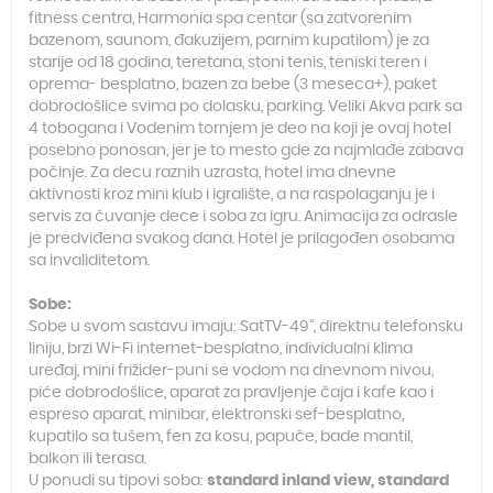
fitness centra, Harmonia spa centar (sa zatvorenim
bazenom, saunom, đakuzijem, parnim kupatilom) je za
starije od 18 godina, teretana, stoni tenis, teniski teren i
oprema- besplatno, bazen za bebe (3 meseca+), paket
dobrodošlice svima po dolasku, parking. Veliki Akva park sa
4 tobogana i Vodenim tornjem je deo na koji je ovaj hotel
posebno ponosan, jer je to mesto gde za najmlađe zabava
počinje. Za decu raznih uzrasta, hotel ima dnevne
aktivnosti kroz mini klub i igralište, a na raspolaganju je i
servis za čuvanje dece i soba za igru. Animacija za odrasle
je predviđena svakog dana. Hotel je prilagođen osobama
sa invaliditetom.
Sobe:
Sobe u svom sastavu imaju: SatTV-49“, direktnu telefonsku
liniju, brzi Wi-Fi internet-besplatno, individualni klima
uređaj, mini frižider-puni se vodom na dnevnom nivou,
piće dobrodošlice, aparat za pravljenje čaja i kafe kao i
espreso aparat, minibar, elektronski sef-besplatno,
kupatilo sa tušem, fen za kosu, papuče, bade mantil,
balkon ili terasa.
U ponudi su tipovi soba:
standard inland view, standard