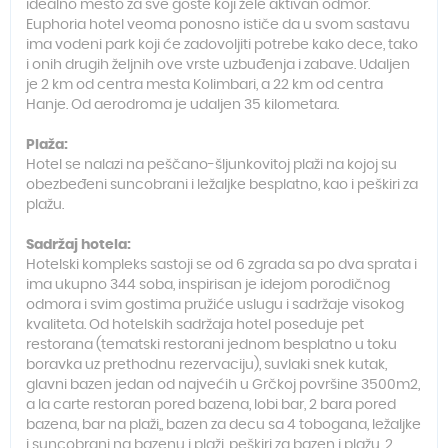
idealno mesto za sve goste koji žele aktivan odmor.
Euphoria hotel veoma ponosno ističe da u svom sastavu
ima vodeni park koji će zadovoljiti potrebe kako dece, tako
i onih drugih željnih ove vrste uzbuđenja i zabave. Udaljen
je 2 km od centra mesta Kolimbari, a 22 km od centra
Hanje. Od aerodroma je udaljen 35 kilometara.
Plaža:
Hotel se nalazi na peščano-šljunkovitoj plaži na kojoj su
obezbeđeni suncobrani i ležaljke besplatno, kao i peškiri za
plažu.
Sadržaj hotela:
Hotelski kompleks sastoji se od 6 zgrada sa po dva sprata i
ima ukupno 344 soba, inspirisan je idejom porodičnog
odmora i svim gostima pružiće uslugu i sadržaje visokog
kvaliteta. Od hotelskih sadržaja hotel poseduje pet
restorana (tematski restorani jednom besplatno u toku
boravka uz prethodnu rezervaciju), suvlaki snek kutak,
glavni bazen jedan od najvećih u Grčkoj površine 3500m2,
a la carte restoran pored bazena, lobi bar, 2 bara pored
bazena, bar na plaži,, bazen za decu sa 4 tobogana, ležaljke
i suncobrani na bazenu i plaži, peškiri za bazen i plažu, 2