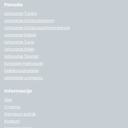
Ponuda
Letovanje Turska
Letovanje Grčka avionom
Letovanje Grčka sopstveni prevoz
Letovanje Egipat
Letovanje Tunis
Letovanje Italija
Letovanje Španija
Evropske metropole
Daleka putovanja
Letovanje u regionu
Informacije
Vize
O nama
Premijum putnik
Konkurs