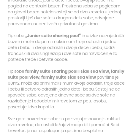
tri odrasle osobe, jedno dete i bebu. Ovaj tip sobe ima
pogled na centralni bazen. Prostrana soba sa pogledom
na glavni bazen hotela sastoji se od dva kreveta u jednoj
prostoriji i još dve sofe u drugom delu sobe, odvojene
paravanom, nudeci veću privatnost gostima.
Tip sobe
„Junior suite sharing pool“
ima izlaz na zajednički
bazen i može da primi maksimum troje odraslih i jedno
dete i bebu ili dvoje odraslih i dvoje dece i bebu, sadrži
francuski ili dva singl ležaja i dve sofe na razvlačenje za
potrebe treće i četvrte osobe.
Tip sobe
family suite sharing pool I side sea view, family
suite pool view, family suite side sea view
površine je
60m2, može da primi maksimum dvoje odraslih, troje dece
I bebu ili cetvoro odraslih jedno dete I bebu. Sastoji se od
spavaće sobe, odvojene dnevne sobe sa dve sofe na
razvlačenje I ododatnim krevetom za petu osobu,
poseduje I dva kupatila.
Sve gore navedene sobe su po svojoj osnovnoj strukturi
dvokrevetne, dok ostali ležajevi mogu biti pomoćni. Bebi
krevetac je na raspolaganju gostima besplatno