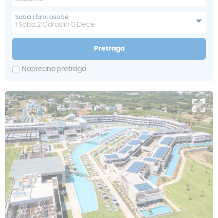
Soba i broj osobe
1
Soba
2
Odraslih
0
Dece
Pretraga
Napredna pretraga