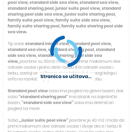
pool view, standard side sea view, standard sea view,
standard sharing pool, junior suite pool view, standard
sharing pool side sea view, junior suite sharing pool,
family suite pool view, family suite side sea view,
family suite sharing pool, family suite sharing pool side
sea view.
Tip sobe
standard inland view, standard pool view,
standard sea view, standard sharing pool, standard
side sea view, standard sharing pool side sea
view,
površine su 30m2 i mogu da prime maksimum dve
odrasle osobe i jedno dete i bebu ili tri odrasle osobe i
bebu, sastoji se od francuskog ležaja ili dva singl ležaja i
Stranica se učitava...
sofa na razvlačenje predviđene za treću osobu.
Standard pool view
soba ima pogled na glavni bazen, dok
soba
"standard sharing pool"
ima izlazak na zajednički
bazen,
“standard side sea view”
soba ima delimičan
pogled na more.
Soba
„Junior suite pool view“
površine je 40 m2 i može da
primi maksimum dve odrasle osobe i dvoje dece i bebu ili