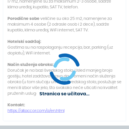
17 m2, namenjene su za maksimum 2-3 osobe, sadrže
klima uređaj, kupatilo, SAT TV, telefon.
Porodične sobe
veličine su oko 25 m2, namenjene za
maksimum 4 osobe (2 odrasle osob i 2 dece), sadrže
kupatilo, klima uređaj, WiFi internet, SAT TV.
Hotelski sadržaj:
Gostima su na raspolaganju recepcija, bar, parking (uz
doplatu), WiFi internet.
Način služenja obroka:
Doručak je na bazi švedskog stola. Usled manjeg broja
gostiju, hotel zadržava pravo da promeni način služenja
obroka (u tom slučaju umesto švedskog stola, poslužuje se
meni ili izbor više jela, što svakako neće uticati na kvalitet
Stranica se učitava...
pruženih usluga).
Kontakt:
https://all.accor.com/a/en.html