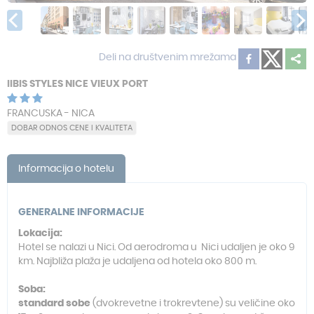
Deli na društvenim mrežama
IIBIS STYLES NICE VIEUX PORT
FRANCUSKA - NICA
DOBAR ODNOS CENE I KVALITETA
Informacija o hotelu
GENERALNE INFORMACIJE
Lokacija:
Hotel se nalazi u Nici. Od aerodroma u Nici udaljen je oko 9
km. Najbliža plaža je udaljena od hotela oko 800 m.
Soba:
standard sobe
(dvokrevetne i trokrevtene) su veličine oko