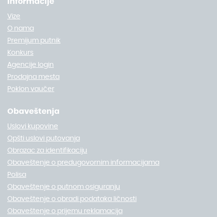
Informacije
Vize
O nama
Premijum putnik
Konkurs
Agencije login
Prodajna mesta
Poklon vaučer
Obaveštenja
Uslovi kupovine
Opšti uslovi putovanja
Obrazac za identifikaciju
Obaveštenje o predugovornim informacijama
Polisa
Obaveštenje o putnom osiguranju
Obaveštenje o obradi podataka ličnosti
Obaveštenje o prijemu reklamacija