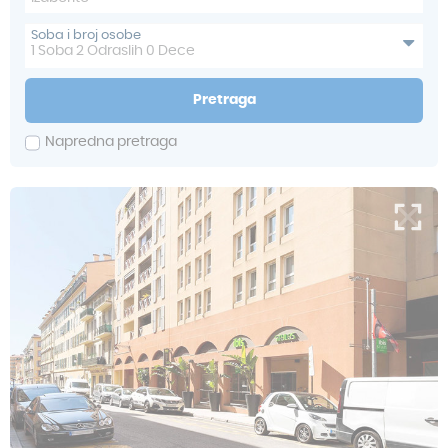
Soba i broj osobe
1
Soba
2
Odraslih
0
Dece
Pretraga
Napredna pretraga