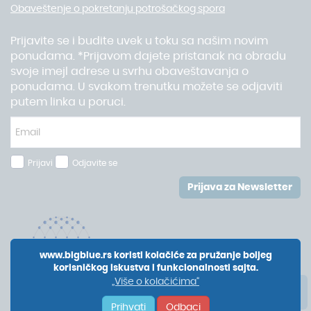
Obaveštenje o pokretanju potrošačkog spora
Prijavite se i budite uvek u toku sa našim novim
ponudama. *Prijavom dajete pristanak na obradu
svoje imejl adrese u svrhu obaveštavanja o
ponudama. U svakom trenutku možete se odjaviti
putem linka u poruci.
Prijavi
Odjavite se
Prijava za Newsletter
www.bigblue.rs koristi kolačiće za pružanje boljeg
korisničkog iskustva i funkcionalnosti sajta.
„Više o kolačićima“
Prihvati
Odbaci