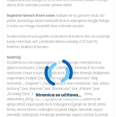
raspoloživosti. Mogu se smestiti dve odrasle osobe i dvoje
dece, ili tri odrasle osobe i jedno dete.
Supeiror beach front sobe
nalaze se su prvom redu do
plaže, poseduju bračni krevet ili dva odvojena single ležaja.
U sobu se mogu smestiti dve odrasle osobe.
Svaka soba ima kupatilo sa kadom ili tušem, fen za sušenje
kose, mini bar, sef, centralni klima uredaj, LCD Sat TV,
telefon, balkon ili terasu.
Sadržaj:
Gostima su na raspolaganju: 2 recepcije, menjačnica,
glavni restorani „Cleopatra“ i „Nefertiti“, kineski A' la carte
restoran, Food court na plaži sa 4 odeljka-kineski, italijanski,
orijentalni, indijski (za vreme ručka), „Fisherman“ riblji
restoran, „ Dolphin“ i „Oasis“ beach bar i restoran, bar „Marc
Antony“, bar „Ramsis“, bar „Barakuda“, bar „Il Mare“, bar
„Scooby Doo“, bar „Buddha“, pub Captain’s Nemo,
Stranica se učitava...
diskoteka „King Tut“, 5 spoljašnjih bazena (2 bazena se
greju zimi), aqua park sa 9 tobogana (greje se zimi), stoni
tenis, skvoš teren, odbojka na plaži, bilijar, aerobik, aqua
aerobik, vaterpolo, ronjenje, jedrenje, aqua centar (centar