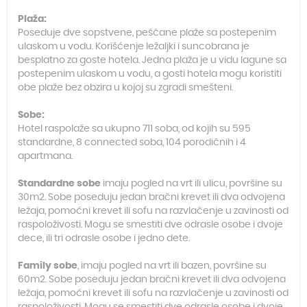
Plaža:
Poseduje dve sopstvene, peščane plaže sa postepenim
ulaskom u vodu. Korišćenje ležaljki i suncobrana je
besplatno za goste hotela. Jedna plaža je u vidu lagune sa
postepenim ulaskom u vodu, a gosti hotela mogu koristiti
obe plaže bez obzira u kojoj su zgradi smešteni.
Sobe:
Hotel raspolaže sa ukupno 711 soba, od kojih su 595
standardne, 8 connected soba, 104 porodičnih i 4
apartmana.
Standardne sobe
imaju pogled na vrt ili ulicu, površine su
30m2. Sobe poseduju jedan bračni krevet ili dva odvojena
ležaja, pomoćni krevet ili sofu na razvlačenje u zavinosti od
raspoloživosti. Mogu se smestiti dve odrasle osobe i dvoje
dece, ili tri odrasle osobe i jedno dete.
Family sobe
, imaju pogled na vrt ili bazen, površine su
60m2. Sobe poseduju jedan bračni krevet ili dva odvojena
ležaja, pomoćni krevet ili sofu na razvlačenje u zavinosti od