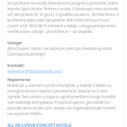
za sportove na vodi), animacioni program, pozorište, salon
lepote, Spa centar, fintess centar, 2 bioskopa, mini zoološki
vrt, dečiji klub (4-10 god.), 2 igrališta za decu, teniski teren, 2
konferencijske sale, besplatan WiFi internet kod Food
court-a (8-18h), Wi Fi interent u lobiju, usluga pranja veša,
medicinske usluge, prodavnice – uz doplatu.
Usluga:
All Inclusive, obroci se služe po principu švedskog stola
(samoposluživanje).
Kontakt:
www.hurghadaseagull.com/
Napomena:
Nalazi se u samom centru Hurgade, u Sakali. U blizini su
mnogi restorani, barovi i prodavnice. Sastoji se iz dve
zgrade, bez obzira u kojoj su gosti smešteni mogu koristiti
sve sadržaje kompleksa. Preporučujemo ga mladima i
porodicama sa decom. Jedan od najprodavanijih hotela
na srpskom tržištu.
ALL INCLUSIVE KONCEPT HOTELA