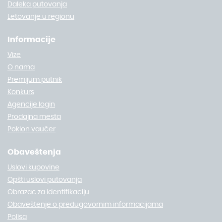
Daleka putovanja
Letovanje u regionu
Informacije
Vize
O nama
Premijum putnik
Konkurs
Agencije login
Prodajna mesta
Poklon vaučer
Obaveštenja
Uslovi kupovine
Opšti uslovi putovanja
Obrazac za identifikaciju
Obaveštenje o predugovornim informacijama
Polisa