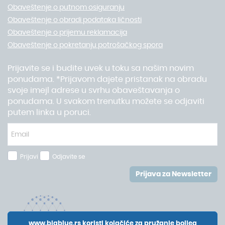
Obaveštenje o putnom osiguranju
Obaveštenje o obradi podataka ličnosti
Obaveštenje o prijemu reklamacija
Obaveštenje o pokretanju potrošačkog spora
Prijavite se i budite uvek u toku sa našim novim
ponudama. *Prijavom dajete pristanak na obradu
svoje imejl adrese u svrhu obaveštavanja o
ponudama. U svakom trenutku možete se odjaviti
putem linka u poruci.
Prijavi
Odjavite se
Prijava za Newsletter
www.bigblue.rs koristi kolačiće za pružanje boljeg