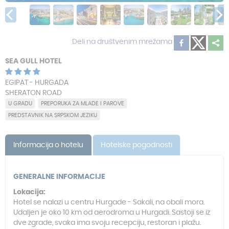
Deli na društvenim mrežama
SEA GULL HOTEL
EGIPAT - HURGADA
SHERATON ROAD
U GRADU
PREPORUKA ZA MLADE I PAROVE
PREDSTAVNIK NA SRPSKOM JEZIKU
Informacija o hotelu
Hotelske pogodnosti
GENERALNE INFORMACIJE
Lokacija:
Hotel se nalazi u centru Hurgade - Sakali, na obali mora.
Udaljen je oko 10 km od aerodroma u Hurgadi. Sastoji se iz
dve zgrade, svaka ima svoju recepciju, restoran i plažu.