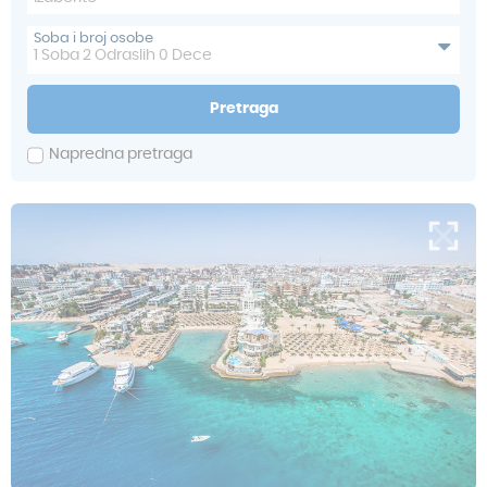
Soba i broj osobe
1
Soba
2
Odraslih
0
Dece
Pretraga
Napredna pretraga