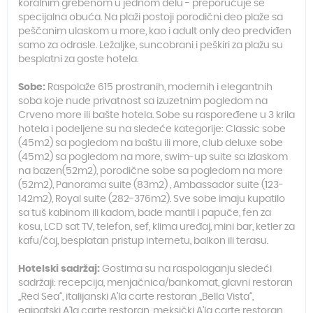
koralnim grebenom u jednom delu - preporučuje se
specijalna obuća. Na plaži postoji porodični deo plaže sa
peščanim ulaskom u more, kao i adult only deo predviđen
samo za odrasle. Ležaljke, suncobrani i peškiri za plažu su
besplatni za goste hotela.
Sobe:
Raspolaže 615 prostranih, modernih i elegantnih
soba koje nude privatnost sa izuzetnim pogledom na
Crveno more ili bašte hotela. Sobe su raspoređene u 3 krila
hotela i podeljene su na sledeće kategorije: Classic sobe
(45m2) sa pogledom na baštu ili more, club deluxe sobe
(45m2) sa pogledom na more, swim-up suite sa izlaskom
na bazen(52m2), porodične sobe sa pogledom na more
(52m2), Panorama suite (83m2) , Ambassador suite (123-
142m2), Royal suite (282-376m2). Sve sobe imaju kupatilo
sa tuš kabinom ili kadom, bade mantil i papuče, fen za
kosu, LCD sat TV, telefon, sef, klima uređaj, mini bar, ketler za
kafu/čaj, besplatan pristup internetu, balkon ili terasu.
Hotelski sadržaj:
Gostima su na raspolaganju sledeći
sadržaji: recepcija, menjačnica/bankomat, glavni restoran
„Red Sea“, italijanski A’la carte restoran „Bella Vista“,
egipatski A’la carte restoran, meksički A’la carte restoran