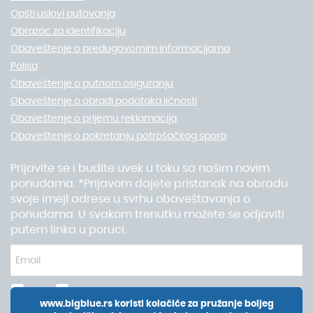
Opšti uslovi putovanja
Obrazac za identifikaciju
Obaveštenje o predugovornim informacijama
Polisa
Obaveštenje o putnom osiguranju
Obaveštenje o obradi podataka ličnosti
Obaveštenje o prijemu reklamacija
Obaveštenje o pokretanju potrošačkog spora
Prijavite se i budite uvek u toku sa našim novim
ponudama. *Prijavom dajete pristanak na obradu
svoje imejl adrese u svrhu obaveštavanja o
ponudama. U svakom trenutku možete se odjaviti
putem linka u poruci.
Prijavi
Odjavite se
www.bigblue.rs koristi kolačiće za pružanje boljeg