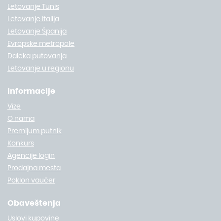
Letovanje Tunis
Letovanje Italija
Letovanje Španija
Evropske metropole
Daleka putovanja
Letovanje u regionu
Informacije
Vize
O nama
Premijum putnik
Konkurs
Agencije login
Prodajna mesta
Poklon vaučer
Obaveštenja
Uslovi kupovine