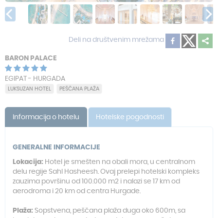
Deli na društvenim mrežama
BARON PALACE
EGIPAT - HURGADA
LUKSUZAN HOTEL
PEŠČANA PLAŽA
Informacija o hotelu
Hotelske pogodnosti
GENERALNE INFORMACIJE
Lokacija:
Hotel je smešten na obali mora, u centralnom
delu regije Sahl Hasheesh. Ovaj prelepi hotelski kompleks
zauzima površinu od 100.000 m2 i nalazi se 17 km od
aerodroma i 20 km od centra Hurgade.
Plaža:
Sopstvena, peščana plaža duga oko 600m, sa