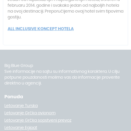
februaru 2014. godine i svakako jedan od najboljih hotela
na ovoj destinaciji. Preporučijemo ovaj hotel svim tipovima
gostiju.
ALL INCLUSIVE KONCEPT HOTELA
Big Blue Group
Sve informacije na sajtu su informativnog karaktera. U cilju
potpune pouzdanosti molimo vas da informacije proverite
direktno u agenciji.
Ponuda
Letovanje Turska
Letovanje Grčka avionom
Letovanje Grčka sopstveni prevoz
Letovanje Egipat