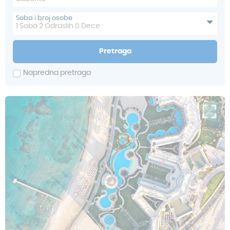
Soba i broj osobe
1
Soba
2
Odraslih
0
Dece
Pretraga
Napredna pretraga