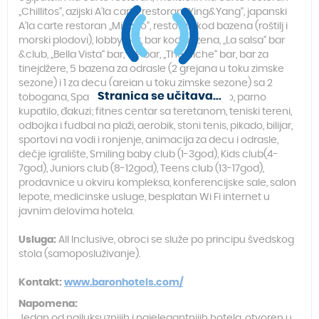
„Chillitos“, azijski A’la carte restoran „Ying&Yang“, japanski
A’la carte restoran „Mikado“, restoran kod bazena (roštilj i
morski plodovi), lobby bar, bar kod bazena, „La salsa“ bar
&club, „Bella Vista“ bar, VIP bar, „The Niche“ bar, bar za
tinejdžere, 5 bazena za odrasle (2 grejana u toku zimske
sezone) i 1 za decu (grejan u toku zimske sezone) sa 2
Stranica se učitava...
tobogana, Spa centar-sauna, tursko kupatilo, parno
kupatilo, đakuzi; fitnes centar sa teretanom, teniski tereni,
odbojka i fudbal na plaži, aerobik, stoni tenis, pikado, bilijar,
sportovi na vodi i ronjenje, animacija za decu i odrasle,
dečje igralište, Smiling baby club (1-3god), Kids club(4-
7god), Juniors club (8-12god), Teens club (13-17god),
prodavnice u okviru kompleksa, konferencijske sale, salon
lepote, medicinske usluge, besplatan Wi Fi internet u
javnim delovima hotela.
Usluga:
All Inclusive, obroci se služe po principu švedskog
stola (samoposluživanje).
Kontakt:
www.baronhotels.com/
Napomena:
Jedan od najluksuznijih i najelegantnijih hotela, otvoren u