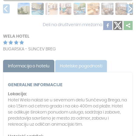
Deli na društvenim mrežama
WELA HOTEL
BUGARSKA - SUNCEV BREG
Informacija o hotelu
Hotelske pogodnosti
GENERALNE INFORMACIJE
Lokacija:
Hotel Wela nalazi se u severnom delu Sunčevog Brega, na
oko 1.5km od cetnra grada i na oko 400m od plaže. Hotel
se odlikuje širokom ponudom usluga, sadržaja i zabave,
predstavlja savršeno je mesto za odmor, zabavu i
rekreaciju uz odličan animacijski tim.