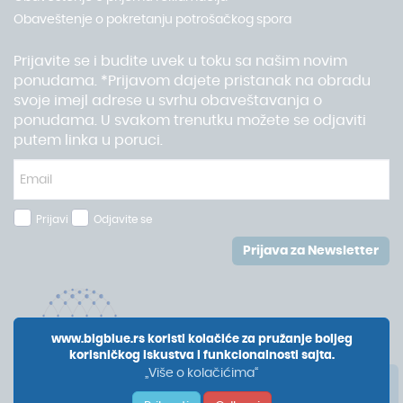
Obaveštenje o pokretanju potrošačkog spora
Prijavite se i budite uvek u toku sa našim novim
ponudama. *Prijavom dajete pristanak na obradu
svoje imejl adrese u svrhu obaveštavanja o
ponudama. U svakom trenutku možete se odjaviti
putem linka u poruci.
Prijavi
Odjavite se
Prijava za Newsletter
www.bigblue.rs koristi kolačiće za pružanje boljeg
korisničkog iskustva i funkcionalnosti sajta.
„Više o kolačićima“