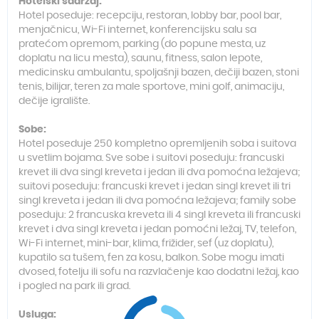
Hotelski sadržaj:
Hotel poseduje: recepciju, restoran, lobby bar, pool bar,
menjačnicu, Wi-Fi internet, konferencijsku salu sa
pratećom opremom, parking (do popune mesta, uz
doplatu na licu mesta), saunu, fitness, salon lepote,
medicinsku ambulantu, spoljašnji bazen, dečiji bazen, stoni
tenis, bilijar, teren za male sportove, mini golf, animaciju,
dečije igralište.
Sobe:
Hotel poseduje 250 kompletno opremljenih soba i suitova
u svetlim bojama. Sve sobe i suitovi poseduju: francuski
krevet ili dva singl kreveta i jedan ili dva pomoćna ležajeva;
suitovi poseduju: francuski krevet i jedan singl krevet ili tri
singl kreveta i jedan ili dva pomoćna ležajeva; family sobe
poseduju: 2 francuska kreveta ili 4 singl kreveta ili francuski
krevet i dva singl kreveta i jedan pomoćni ležaj, TV, telefon,
Wi-Fi internet, mini-bar, klima, frižider, sef (uz doplatu),
kupatilo sa tušem, fen za kosu, balkon. Sobe mogu imati
dvosed, fotelju ili sofu na razvlačenje kao dodatni ležaj, kao
i pogled na park ili grad.
Usluga: