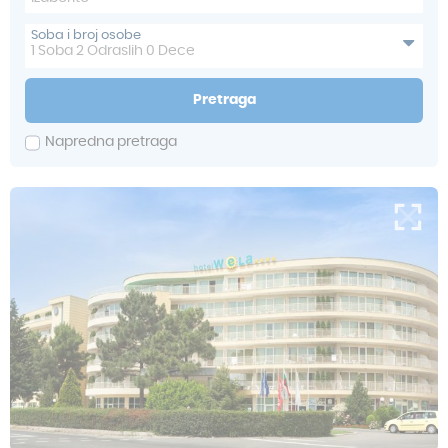
Soba i broj osobe
1
Soba
2
Odraslih
0
Dece
Pretraga
Napredna pretraga