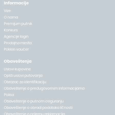
Informacije
Vize
O nama
Premijum putnik
Konkurs
Agencije login
Prodajna mesta
Poklon vaučer
Obaveštenja
Uslovi kupovine
Opšti uslovi putovanja
Obrazac za identifikaciju
Obaveštenje o predugovornim informacijama
Polisa
Obaveštenje o putnom osiguranju
Obaveštenje o obradi podataka ličnosti
Obaveštenje o prijemu reklamacija