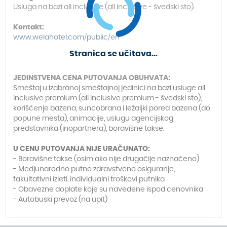
Usluga na bazi all inclusive (all inclusive - švedski sto).
Kontakt:
www.welahotel.com/public/en
Stranica se učitava...
JEDINSTVENA CENA PUTOVANJA OBUHVATA:
Sme
štaj
u izabranoj smeštajnoj jedinici na bazi usluge all
inclusive premium (all inclusive premium - švedski sto),
korišćenje bazena, suncobrana i ležaljki pored bazena (do
popune mesta), animacije, uslugu agencijskog
predstavnika (inopartnera), boravišne takse.
U CENU PUTOVANJA NIJE URAČUNATO:
- Boravišne takse
(osim ako nije drugačije naznačeno)
- Medjunarodno putno zdravstveno osiguranje,
fakultativni izleti, individualni troškovi putnika
- Obavezne doplate koje su navedene ispod cenovnika
-
Autobuski prevoz (na upit)