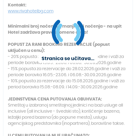
Kontakt:
www.rivahotelbg.com
Minimalni broj noćenja 7, manji broj noćenja - na upit
Hotel zadržava pravo promene cena!
POPUST ZA RANI BOOKING REZERVACIJE (popust
uključen u cenu):
- 20% popusta za rezervacije do 31.01.2026.godine
i važi za
Stranica se učitava...
periode boravka 15.05.-23.06. i 06.08.-30.09.2026.godine
- 15% popusta za rezervacije do 28.02.2026.godine i važi za
periode boravka 16.05.-23.06. i 06.08.-30.09.2026.godine
-
10% popusta za rezervacije do 15.08.2026.godine
i važi za
period boravka 15.08.-08.09.
i 14.09.-30.09.2026.godine
JEDINSTVENA CENA PUTOVANJA OBUHVATA:
Smeštaj u izabranoj smeštajnoj jedinici na bazi usluge all
inclusive (all inclusive - švedski sto), korišćenje bazena,
ležaljki pored bazena (do popune mesta), uslugu
agencijskog predstavnika (inopartnera), boravišne takse.
U CENU PUTOVANJA NIJE URAČUNATO: