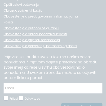
Opšti uslovi putovanja
Obrazac za identifikaciju
Obaveštenje o predugovornim informacijama
Polisa
Obaveštenje o putnom osiguranju
Obaveštenje o obradi podataka ličnosti
Obaveštenje o prijemu reklamacija
Obaveštenje o pokretanju potrošačkog spora
Prijavite se i budite uvek u toku sa našim novim
ponudama. *Prijavom dajete pristanak na obradu
svoje imejl adrese u svrhu obaveštavanja o
ponudama. U svakom trenutku možete se odjaviti
putem linka u poruci.
Prijavi
Odjavite se