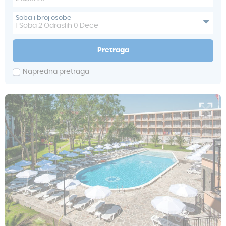
Soba i broj osobe
1
Soba
2
Odraslih
0
Dece
Pretraga
Napredna pretraga