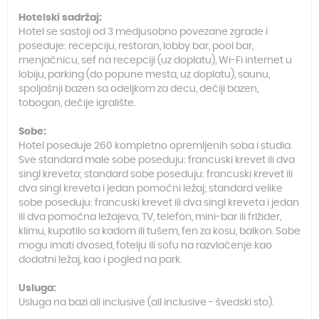
Hotelski sadržaj:
Hotel se sastoji od 3 medjusobno povezane zgrade i
poseduje: recepciju, restoran, lobby bar, pool bar,
menjačnicu, sef na recepciji (uz doplatu), Wi-Fi internet u
lobiju, parking (do popune mesta, uz doplatu), saunu,
spoljašnji bazen sa odeljkom za decu, dečiji bazen,
tobogan, dečije igralište.
Sobe:
Hotel poseduje 260 kompletno opremljenih soba i studia.
Sve standard male sobe poseduju: francuski krevet ili dva
singl kreveta; standard sobe poseduju: francuski krevet ili
dva singl kreveta i jedan pomoćni ležaj; standard velike
sobe poseduju: francuski krevet ili dva singl kreveta i jedan
ili dva pomoćna ležajeva, TV, telefon, mini-bar ili frižider,
klimu, kupatilo sa kadom ili tušem, fen za kosu, balkon. Sobe
mogu imati dvosed, fotelju ili sofu na razvlačenje kao
dodatni ležaj, kao i pogled na park.
Usluga:
Usluga na bazi all inclusive (all inclusive - švedski sto).