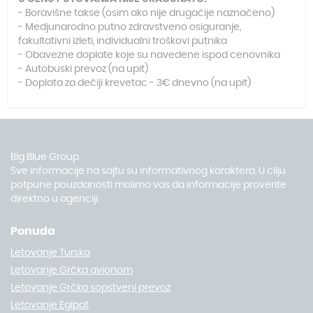
- Boravišne takse (osim ako nije drugačije naznačeno)
- Medjunarodno putno zdravstveno osiguranje,
fakultativni izleti, individualni troškovi putnika
- Obavezne doplate koje su navedene ispod cenovnika
- Autobuski prevoz (na upit)
- Doplata za dečiji krevetac - 3€ dnevno (na upit)
Big Blue Group
Sve informacije na sajtu su informativnog karaktera. U cilju
potpune pouzdanosti molimo vas da informacije proverite
direktno u agenciji.
Ponuda
Letovanje Turska
Letovanje Grčka avionom
Letovanje Grčka sopstveni prevoz
Letovanje Egipat