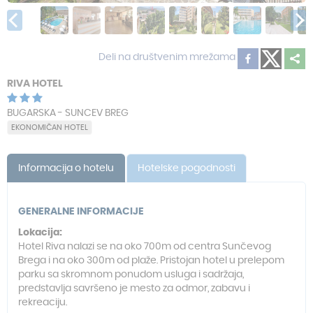
Deli na društvenim mrežama
RIVA HOTEL
BUGARSKA - SUNCEV BREG
EKONOMIČAN HOTEL
Informacija o hotelu
Hotelske pogodnosti
GENERALNE INFORMACIJE
Lokacija:
Hotel Riva nalazi se na oko 700m od centra Sunčevog
Brega i na oko 300m od plaže. Pristojan hotel u prelepom
parku sa skromnom ponudom usluga i sadržaja,
predstavlja savršeno je mesto za odmor, zabavu i
rekreaciju.