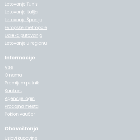
Letovanje Tunis
Letovanje Italija
Letovanje Španija
Evropske metropole
Daleka putovanja
Letovanje u regionu
Informacije
Vize
O nama
Premijum putnik
Konkurs
Agencije login
Prodajna mesta
Poklon vaučer
Obaveštenja
Uslovi kupovine