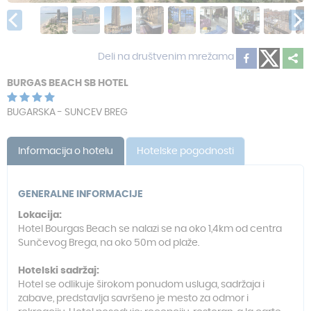
Deli na društvenim mrežama
BURGAS BEACH SB HOTEL
BUGARSKA - SUNCEV BREG
Informacija o hotelu
Hotelske pogodnosti
GENERALNE INFORMACIJE
Lokacija:
Hotel Bourgas Beach se nalazi se na oko 1,4km od centra
Sunčevog Brega, na oko 50m od plaže.
Hotelski sadržaj:
Hotel se odlikuje širokom ponudom usluga, sadržaja i
zabave, predstavlja savršeno je mesto za odmor i