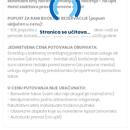
Minimalni broj noćenja 7, manji broj noćenja - na upit
Hotel zadržava pravo promene cena!
POPUST ZA RANI BOOKING REZERVACIJE (popust
uključen u cenu):
- 10% popusta za rezervacije do 31.07.2026.godine i važi za
Stranica se učitava...
periode boravka 02.07.-24.07. i 08.08.-30.09.2026.godine
JEDINSTVENA CENA PUTOVANJA OBUHVATA:
Smeštaj u izabranoj smeštajnoj jedinici na bazi usluge all
inclusive (all inclusive - švedski sto), korišćenje bazena,
suncobrana i ležaljki pored bazena (do popune mesta),
uslugu agencijskog predstavnika (inopartnera), boravišne
takse.
U CENU PUTOVANJA NIJE URAČUNATO:
- Boravišne takse (osim ako nije drugačije naznačeno)
- Medjunarodno putno zdravstveno osiguranje,
fakultativni izleti, individualni troškovi putnika
- Obavezne doplate koje su navedene ispod cenovnika
- Autobuski prevoz (na upit)