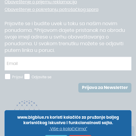
Obaveštenje o prijemu reklamacija
Obaveštenje o pokretanju potrošačkog spora
Prijavite se i budite uvek u toku sa našim novim
ponudama. *Prijavom dajete pristanak na obradu
svoje imejl adrese u svrhu obaveštavanja o
ponudama. U svakom trenutku možete se odjaviti
putem linka u poruci.
Prijavi
Odjavite se
Prijava za Newsletter
www.bigblue.rs koristi kolačiće za pružanje boljeg
korisničkog iskustva i funkcionalnosti sajta.
„Više o kolačićima“