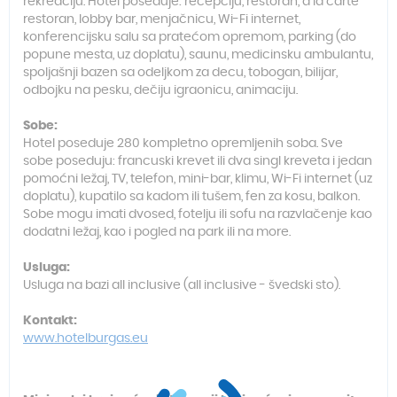
rekreaciju. Hotel poseduje: recepciju, restoran, a la carte
restoran, lobby bar, menjačnicu, Wi-Fi internet,
konferencijsku salu sa pratećom opremom, parking (do
popune mesta, uz doplatu), saunu, medicinsku ambulantu,
spoljašnji bazen sa odeljkom za decu, tobogan, bilijar,
odbojku na pesku, dečiju igraonicu, animaciju.
Sobe:
Hotel poseduje 280 kompletno opremljenih soba. Sve
sobe poseduju: francuski krevet ili dva singl kreveta i jedan
pomoćni ležaj, TV, telefon, mini-bar, klimu, Wi-Fi internet (uz
doplatu), kupatilo sa kadom ili tušem, fen za kosu, balkon.
Sobe mogu imati dvosed, fotelju ili sofu na razvlačenje kao
dodatni ležaj, kao i pogled na park ili na more.
Usluga:
Usluga na bazi all inclusive (all inclusive - švedski sto).
Kontakt:
www.hotelburgas.e
u