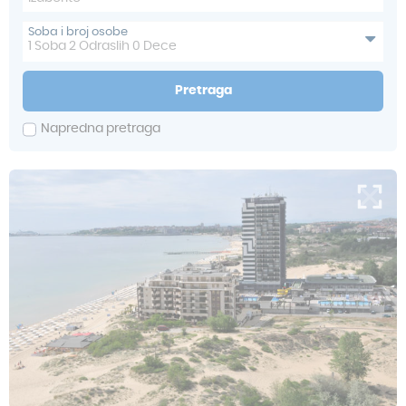
Soba i broj osobe
1
Soba
2
Odraslih
0
Dece
Pretraga
Napredna pretraga