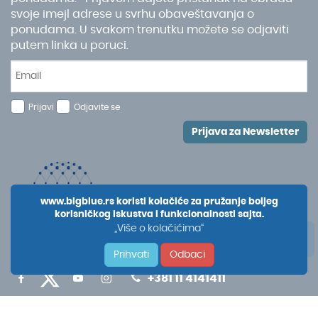
svoje imejl adrese u svrhu obaveštavanja o
ponudama. U svakom trenutku možete se odjaviti
putem linka u poruci.
Prijavi
Odjavite se
Prijava za Newsletter
www.bigblue.rs koristi kolačiće za pružanje boljeg
korisničkog iskustva i funkcionalnosti sajta.
„Više o kolačićima“
Prihvati
Odbaci
+381 11 4141411