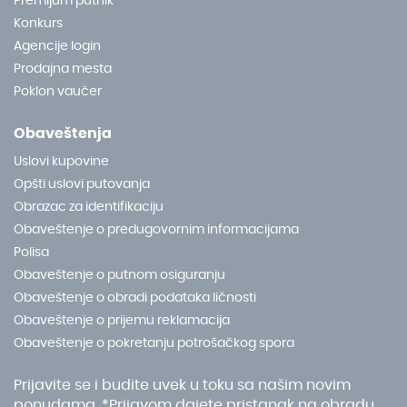
Premijum putnik
Konkurs
Agencije login
Prodajna mesta
Poklon vaučer
Obaveštenja
Uslovi kupovine
Opšti uslovi putovanja
Obrazac za identifikaciju
Obaveštenje o predugovornim informacijama
Polisa
Obaveštenje o putnom osiguranju
Obaveštenje o obradi podataka ličnosti
Obaveštenje o prijemu reklamacija
Obaveštenje o pokretanju potrošačkog spora
Prijavite se i budite uvek u toku sa našim novim
ponudama. *Prijavom dajete pristanak na obradu