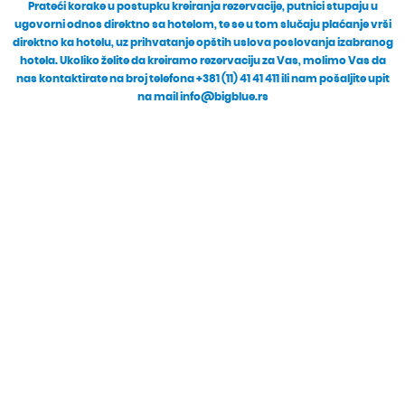
Prateći korake u postupku kreiranja rezervacije, putnici stupaju u
ugovorni odnos direktno sa hotelom, te se u tom slučaju plaćanje vrši
direktno ka hotelu, uz prihvatanje opštih uslova poslovanja izabranog
hotela. Ukoliko želite da kreiramo rezervaciju za Vas, molimo Vas da
nas kontaktirate na broj telefona +381 (11) 41 41 411 ili nam pošaljite upit
na mail info@bigblue.rs