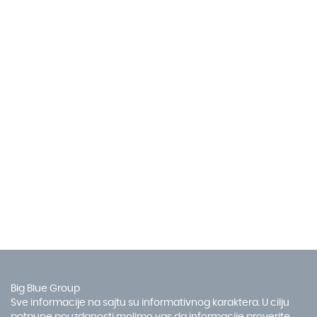
Big Blue Group
Sve informacije na sajtu su informativnog karaktera. U cilju
potpune pouzdanosti molimo vas da informacije proverite