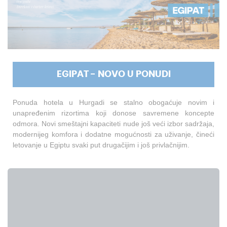
EGIPAT - NOVO U PONUDI
Ponuda hotela u Hurgadi se stalno obogaćuje novim i
unapređenim rizortima koji donose savremene koncepte
odmora. Novi smeštajni kapaciteti nude još veći izbor sadržaja,
modernijeg komfora i dodatne mogućnosti za uživanje, čineći
letovanje u Egiptu svaki put drugačijim i još privlačnijim.