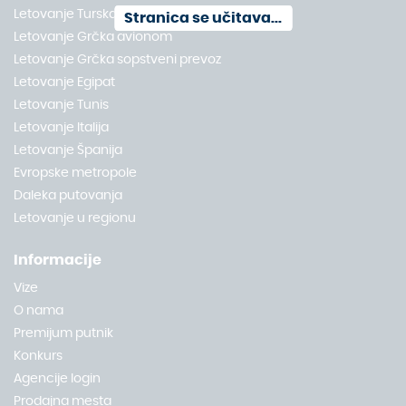
Letovanje Turska
Stranica se učitava...
Letovanje Grčka avionom
Letovanje Grčka sopstveni prevoz
Letovanje Egipat
Letovanje Tunis
Letovanje Italija
Letovanje Španija
Evropske metropole
Daleka putovanja
Letovanje u regionu
Informacije
Vize
O nama
Premijum putnik
Konkurs
Agencije login
Prodajna mesta