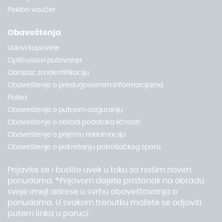
Poklon vaučer
Obaveštenja
Uslovi kupovine
Opšti uslovi putovanja
Obrazac za identifikaciju
Obaveštenje o predugovornim informacijama
Polisa
Obaveštenje o putnom osiguranju
Obaveštenje o obradi podataka ličnosti
Obaveštenje o prijemu reklamacija
Obaveštenje o pokretanju potrošačkog spora
Prijavite se i budite uvek u toku sa našim novim
ponudama. *Prijavom dajete pristanak na obradu
svoje imejl adrese u svrhu obaveštavanja o
ponudama. U svakom trenutku možete se odjaviti
putem linka u poruci.