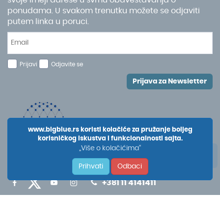
ponudama. U svakom trenutku možete se odjaviti
putem linka u poruci.
Prijavi
Odjavite se
Prijava za Newsletter
www.bigblue.rs koristi kolačiće za pružanje boljeg
korisničkog iskustva i funkcionalnosti sajta.
„Više o kolačićima“
Prihvati
Odbaci
+381 11 4141411