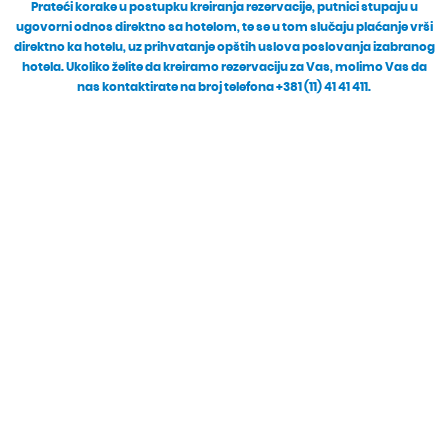
Prateći korake u postupku kreiranja rezervacije, putnici stupaju u
ugovorni odnos direktno sa hotelom, te se u tom slučaju plaćanje vrši
direktno ka hotelu, uz prihvatanje opštih uslova poslovanja izabranog
hotela. Ukoliko želite da kreiramo rezervaciju za Vas, molimo Vas da
nas kontaktirate na broj telefona +381 (11) 41 41 411.