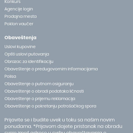
Konkurs
Agencije login
Prodajna mesta
Poklon vaučer
Obaveštenja
Uslovi kupovine
Opšti uslovi putovanja
Obrazac za identifikaciju
Obaveštenje o predugovornim informacijama
Polisa
Obaveštenje o putnom osiguranju
Obaveštenje o obradi podataka ličnosti
Obaveštenje o prijemu reklamacija
Obaveštenje o pokretanju potrošačkog spora
Prijavite se i budite uvek u toku sa našim novim
ponudama. *Prijavom dajete pristanak na obradu
svoje imejl adrese u svrhu obaveštavanja o